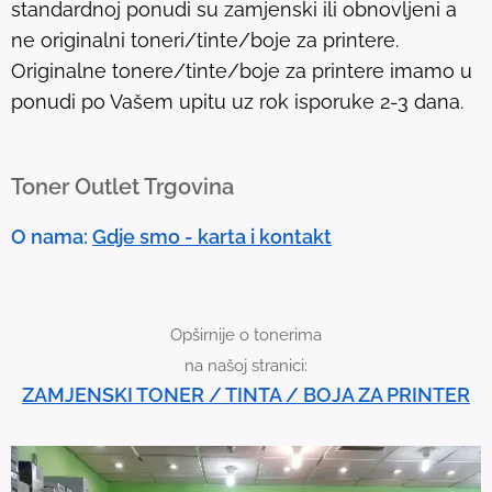
standardnoj ponudi su zamjenski ili obnovljeni a
.
ne originalni toneri/tinte/boje za printere.
T
Originalne tonere/tinte/boje za printere imamo u
o
ponudi po Vašem upitu uz rok isporuke 2-3 dana.
u
c
h
Toner Outlet Trgovina
d
e
O nama:
Gdje smo - karta i kontakt
v
i
c
Opširnije o tonerima
e
na našoj stranici:
u
ZAMJENSKI TONER / TINTA / BOJA ZA PRINTER
s
e
r
s