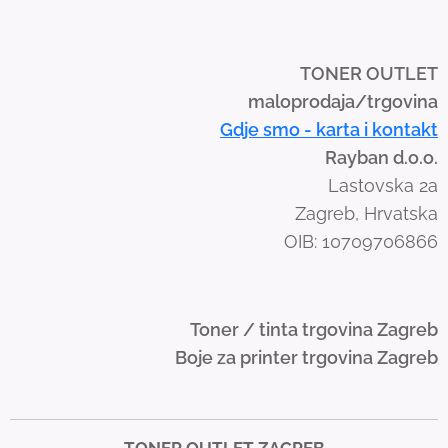
i
p
e
TONER OUTLET
g
maloprodaja/trgovina
e
Gdje smo - karta i kontakt
s
Rayban d.o.o.
t
Lastovska 2a
u
Zagreb, Hrvatska
r
OIB: 10709706866
e
s
.
Toner / tinta trgovina Zagreb
Boje za printer trgovina Zagreb