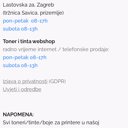
e
Lastovska 2a, Zagreb
c
(tržnica Savica, prizemlje)
t
pon-petak 08-17h
e
subota 08-13h
d
s
Toner i tinta webshop
e
radno vrijeme internet / telefonske prodaje:
a
pon-petak 08-17h
r
subota 08-13h
c
h
Izjava o privatnosti
(GDPR)
r
Uvjeti i odredbe
e
s
u
NAPOMENA:
l
Svi toneri/tinte/boje za printere u našoj
t