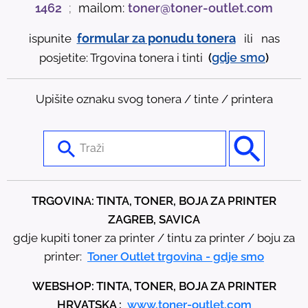
1462
;
mailom:
toner@toner-outlet.com
formular za ponudu tonera
ispunite
ili nas
gdje
smo
posjetite: Trgovina tonera i tinti
(
)
Upišite oznaku svog tonera / tinte / printera
U
s
e
t
TRGOVINA: TINTA, TONER, BOJA ZA PRINTER
h
ZAGREB, SAVICA
e
gdje kupiti toner za printer / tintu za printer / boju za
u
printer:
Toner Outlet trgovina - gdje smo
p
WEBSHOP: TINTA, TONER, BOJA ZA PRINTER
a
HRVATSKA :
www.toner-outlet.com
n