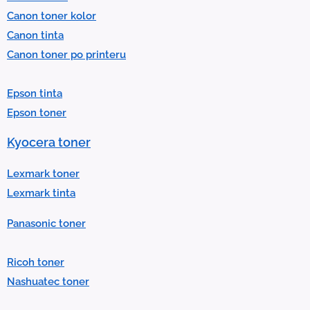
e
Canon toner kolor
c
Canon tinta
t
Canon toner po printeru
a
r
Epson tinta
e
Epson toner
s
u
Kyocera toner
l
t
Lexmark toner
.
Lexmark tinta
P
Panasonic toner
r
e
Ricoh toner
s
Nashuatec toner
s
e