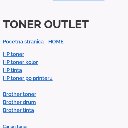
d
d
TONER OUTLET
o
w
n
Početna stranica - HOME
a
r
HP toner
r
HP toner kolor
o
HP tinta
w
HP toner po printeru
s
t
Brother toner
o
Brother drum
s
Brother tinta
e
l
Canon toner