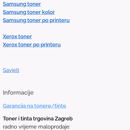
Samsung toner
n
Samsung toner kolor
t
Samsung toner po printeru
e
r
Xerox toner
t
Xerox toner po printeru
o
g
o
t
Savjeti
o
t
h
Informacije
e
Garancija na tonere/tinte
s
e
Toner i tinta trgovina Zagreb
l
radno vrijeme maloprodaje: