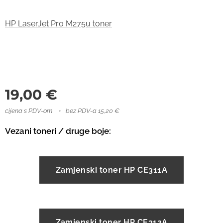
HP LaserJet Pro M275u toner
19,00
€
cijena s PDV-om
bez PDV-a 15,20 €
Vezani toneri / druge boje:
Zamjenski toner HP CE311A
Zamjenski toner HP CE312A