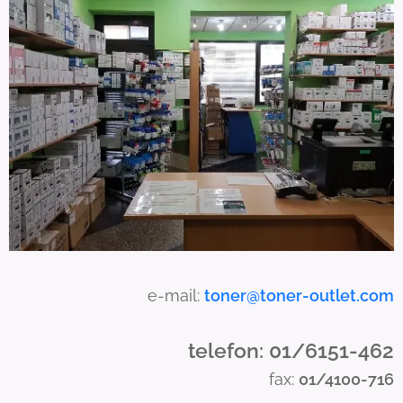
c
a
n
u
s
e
t
o
u
c
h
a
e-mail:
toner@toner-outlet.com
n
d
telefon: 01/6151-462
s
fax:
01/4100-716
w