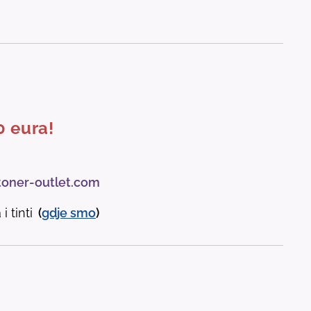
0 eura!
toner-outlet.com
i tinti
(
gdje
smo
)