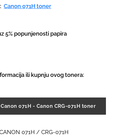
a:
Canon 071H toner
 uz 5% popunjenosti papira
informacija ili kupnju ovog tonera:
r Canon 071H - Canon CRG-071H toner
r CANON 071H / CRG-071H