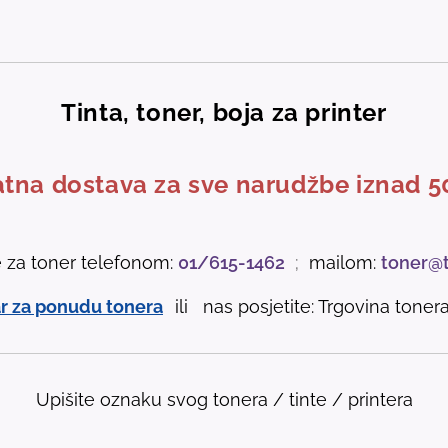
Tinta, toner, boja za printer
tna dostava za sve narudžbe iznad 5
e za toner telefonom:
01/615-1462
;
mailom:
toner@
r za ponudu tonera
ili nas posjetite: Trgovina tonera 
Upišite oznaku svog tonera / tinte / printera