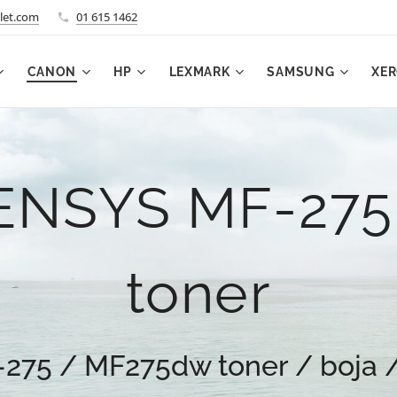
let.com
01 615 1462
CANON
HP
LEXMARK
SAMSUNG
XE
SENSYS MF-275
toner
75 / MF275dw toner / boja /