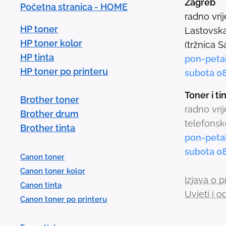
Zagreb
Početna stranica - HOME
radno vri
HP toner
Lastovska
HP toner kolor
(tržnica S
HP tinta
pon-peta
HP toner po printeru
subota 0
Toner i t
Brother toner
radno vri
Brother drum
telefonsk
Brother tinta
pon-peta
subota 0
Canon toner
Canon toner kolor
Izjava o p
Canon tinta
Uvjeti i 
Canon toner po printeru