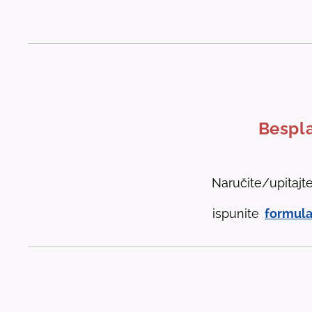
Bespla
Naručite/upitajt
ispunite
formula