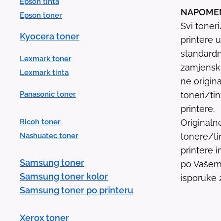
Epson tinta
NAPOME
Epson toner
Svi toner
Kyocera toner
printere 
standardn
Lexmark toner
zamjenski 
Lexmark tinta
ne origina
Panasonic toner
toneri/ti
printere.
Ricoh toner
Originaln
Nashuatec toner
tonere/ti
printere
Samsung toner
po Vašem 
Samsung toner kolor
isporuke 
Samsung toner po printeru
Xerox toner