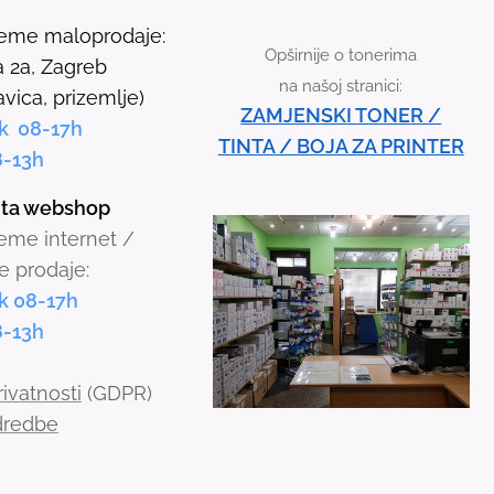
r
jeme maloprodaje:
Opširnije o tonerima
r
 2a, Zagreb
na našoj stranici:
o
avica, prizemlje)
ZAMJENSKI TONER /
w
k 08-17h
TINTA / BOJA ZA PRINTER
s
8-13h
t
inta webshop
o
jeme internet /
s
e prodaje:
e
k 08-17h
l
8-13h
e
c
rivatnosti
(GDPR)
t
odredbe
a
r
e