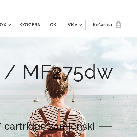
ROX
KYOCERA
OKI
Više
Košarica
 / MF275dw
 cartridge zamjenski