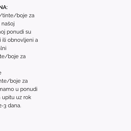
NA:
s
i/tinte/boje za
u
u našoj
l
oj ponudi su
t
ili obnovljeni a
.
lni
P
nte/boje za
r
e
e
s
nte/boje za
s
 imamo u ponudi
e
upitu uz rok
n
2-3 dana.
t
e
r
t