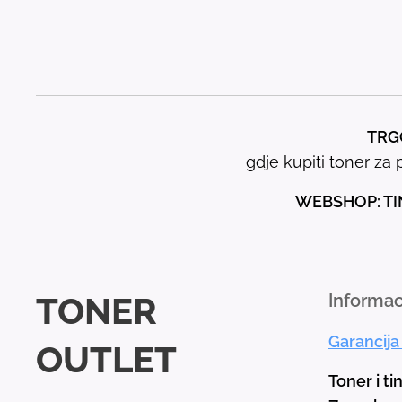
TRGO
gdje kupiti toner za p
WEBSHOP: TI
TONER
Informac
Garancija
OUTLET
Toner i ti