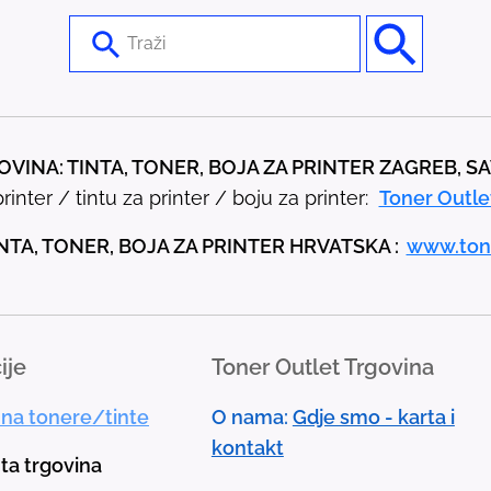
U
s
e
t
h
VINA: TINTA, TONER, BOJA ZA PRINTER ZAGREB, S
e
rinter / tintu za printer / boju za printer:
Toner Outle
u
p
NTA, TONER, BOJA ZA PRINTER HRVATSKA :
www.ton
a
n
d
ije
Toner Outlet Trgovina
d
o
 na tonere/tinte
O nama:
Gdje smo - karta i
w
kontakt
n
nta trgovina
a