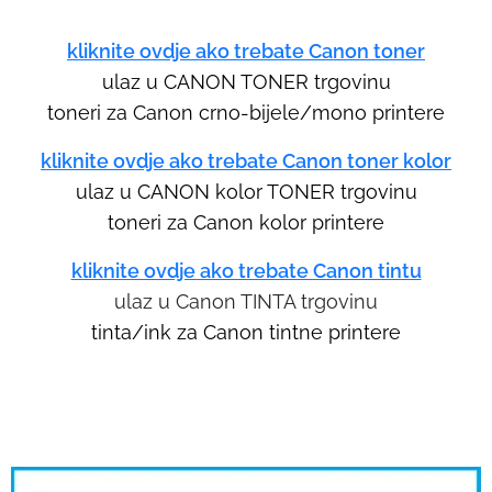
s
e
kliknite ovdje ako trebate Canon toner
l
ulaz u CANON TONER
trgovinu
e
toneri za Canon crno-bijele/mono printere
c
kliknite ovdje ako trebate Canon toner kolor
t
ulaz u CANON kolor TONER trgovinu
e
d
toneri za Canon kolor printere
s
kliknite ovdje ako trebate Canon tintu
e
ulaz u Canon TINTA trgovinu
a
tinta/ink za Canon tintne printere
r
c
h
r
e
s