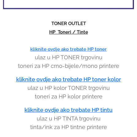
s
e
l
TONER OUTLET
e
HP Toneri / Tinte
c
t
kliknite ovdje ako trebate HP toner
a
ulaz u HP TONER trgovinu
r
toneri za HP crno-bijele/mono printere
e
kliknite ovdje ako trebate HP toner kolor
s
ulaz u HP kolor TONER trgovinu
u
l
toneri za HP kolor printere
t
kliknite ovdje ako trebate HP tintu
.
ulaz u HP TINTA trgovinu
P
tinta/ink za HP tintne printere
r