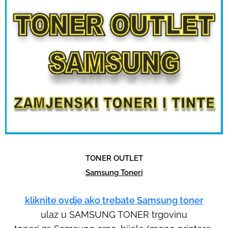
u
l
t
.
T
o
u
c
h
d
e
TONER OUTLET
v
Samsung Toneri
i
c
kliknite ovdje ako trebate Samsung toner
e
ulaz u SAMSUNG TONER trgovinu
u