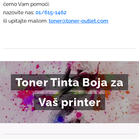
ćemo Vam pomoći:
nazovite nas:
01/615-1462
ili upitajte mailom:
toner@toner-outlet.com
Toner Tinta Boja za
Vaš printer