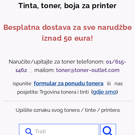
Tinta, toner, boja za printer
Besplatna dostava za sve narudžbe
iznad 50 eura!
Naručite/upitajte za toner telefonom:
01/615-
1462
;
mailom:
toner@toner-outlet.com
formular za ponudu tonera
ispunite
ili nas
gdje
smo
posjetite: Trgovina tonera i tinti
(
)
Upišite oznaku svog tonera / tinte / printera