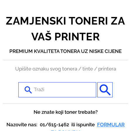
ZAMJENSKI TONERI ZA
VAŠ PRINTER
PREMIUM KVALITETA TONERA UZ NISKE CIJENE
Upišite oznaku svog tonera / tinte / printera
U
s
e
t
Ne znate koji toner trebate?
h
Nazovite nas: 01/615-1462 ili ispunite
FORMULAR
e