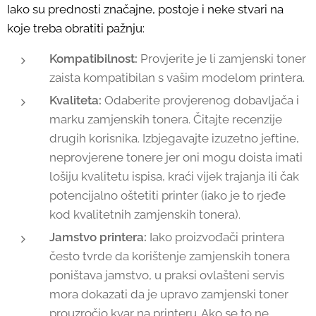
Iako su prednosti značajne, postoje i neke stvari na
koje treba obratiti pažnju:
Kompatibilnost:
Provjerite je li zamjenski toner
zaista kompatibilan s vašim modelom printera.
Kvaliteta:
Odaberite provjerenog dobavljača i
marku zamjenskih tonera. Čitajte recenzije
drugih korisnika. Izbjegavajte izuzetno jeftine,
neprovjerene tonere jer oni mogu doista imati
lošiju kvalitetu ispisa, kraći vijek trajanja ili čak
potencijalno oštetiti printer (iako je to rjeđe
kod kvalitetnih zamjenskih tonera).
Jamstvo printera:
Iako proizvođači printera
često tvrde da korištenje zamjenskih tonera
poništava jamstvo, u praksi ovlašteni servis
mora dokazati da je upravo zamjenski toner
prouzročio kvar na printeru. Ako se to ne