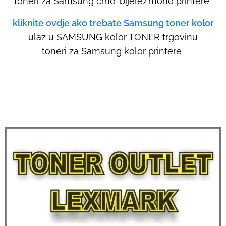
toneri za Samsung crno-bijele/mono printere
s
e
kliknite ovdje ako trebate Samsung toner kolor
r
ulaz u SAMSUNG kolor TONER trgovinu
s
toneri za Samsung kolor printere
c
a
n
u
s
e
t
o
u
c
h
a
n