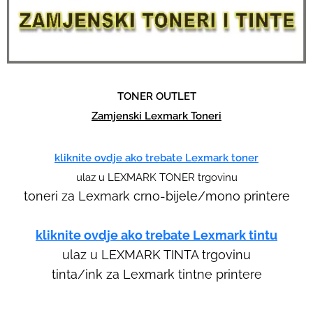
d
s
w
i
p
TONER OUTLET
e
Zamjenski Lexmark Toneri
g
e
kliknite ovdje ako trebate Lexmark toner
s
ulaz u LEXMARK TONER trgovinu
t
toneri za Lexmark crno-bijele/mono printere
u
r
kliknite ovdje ako trebate Lexmark tintu
e
ulaz u LEXMARK TINTA trgovinu
s
tinta/ink za Lexmark tintne printere
.