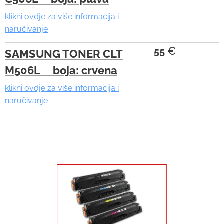
r
e
klikni ovdje za više informacija i
naručivanje
s
u
€
55
SAMSUNG TONER CLT
l
M506L boja: crvena
t
.
klikni ovdje za više informacija i
T
naručivanje
o
u
c
h
d
e
v
i