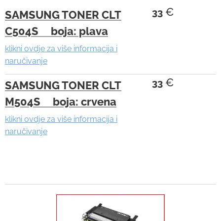
c
€
33
SAMSUNG TONER CLT
h
a
C504S boja: plava
n
klikni ovdje za više informacija i
d
naručivanje
s
€
33
SAMSUNG TONER CLT
w
i
M504S boja: crvena
p
klikni ovdje za više informacija i
e
naručivanje
g
e
s
t
u
r