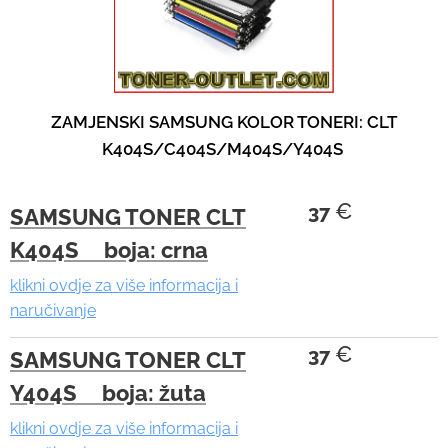
e
s
.
ZAMJENSKI SAMSUNG KOLOR TONERI: CLT
K404S/C404S/M404S/Y404S
€
37
SAMSUNG TONER CLT
K404S boja: crna
klikni ovdje za više informacija i
naručivanje
€
37
SAMSUNG TONER CLT
Y404S boja: žuta
klikni ovdje za više informacija i