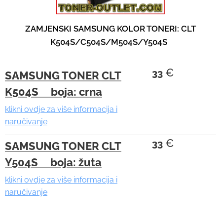
c
e
ZAMJENSKI SAMSUNG KOLOR TONERI: CLT
u
K504S/C504S/M504S/Y504S
s
e
r
€
33
SAMSUNG TONER CLT
s
K504S boja: crna
c
klikni ovdje za više informacija i
a
naručivanje
n
u
€
33
SAMSUNG TONER CLT
s
Y504S boja: žuta
e
klikni ovdje za više informacija i
t
naručivanje
o
u