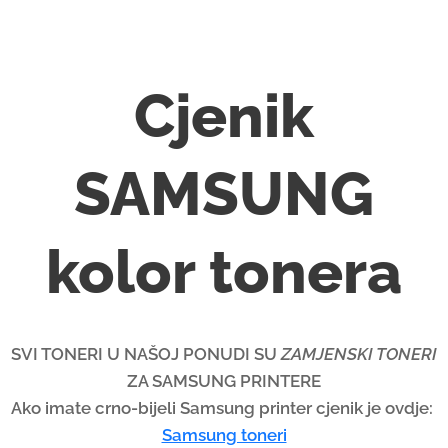
o
s
e
l
Cjenik
e
c
SAMSUNG
t
a
r
kolor tonera
e
s
u
l
SVI TONERI U NAŠOJ PONUDI SU
ZAMJENSKI TONERI
t
ZA SAMSUNG PRINTERE
.
Ako imate crno-bijeli Samsung printer cjenik je ovdje:
P
Samsung toneri