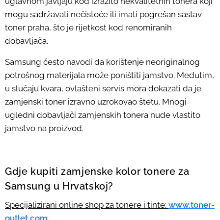
uglavnom javljaju kod izrazito nekvalitetnih tonera koji
mogu sadržavati nečistoće ili imati pogrešan sastav
toner praha, što je rijetkost kod renomiranih
dobavljača.
Samsung često navodi da korištenje neoriginalnog
potrošnog materijala može poništiti jamstvo. Međutim,
u slučaju kvara, ovlašteni servis mora dokazati da je
zamjenski toner izravno uzrokovao štetu. Mnogi
ugledni dobavljači zamjenskih tonera nude vlastito
jamstvo na proizvod.
Gdje kupiti zamjenske kolor tonere za
Samsung u Hrvatskoj?
Specijalizirani online shop za tonere i tinte:
www.toner-
outlet.com