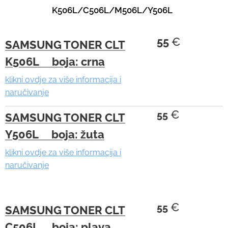
h
K506L/C506L/M506L/Y506L
e
s
55
€
SAMSUNG TONER CLT
e
l
K506L boja: crna
e
klikni ovdje za više informacija i
c
naručivanje
t
€
55
e
SAMSUNG TONER CLT
d
Y506L boja: žuta
s
klikni ovdje za više informacija i
e
naručivanje
a
r
c
€
55
SAMSUNG TONER CLT
h
C506L boja: plava