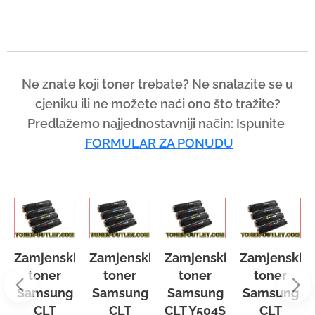
Ne znate koji toner trebate? Ne snalazite se u
cjeniku ili ne možete naći ono što tražite?
Predlažemo najjednostavniji način:
Ispunite
FORMULAR ZA PONUDU
enski
Zamjenski
Zamjenski
Zamjenski
Zamjen
ner
toner
toner
toner
tone
sung
Samsung
Samsung
Samsung
Samsu
LT
CLT
CLT Y504S
CLT
CLT