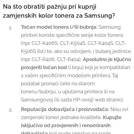
Na što obratiti pažnju pri kupnji
zamjenskih kolor tonera za Samsung?
Točan model tonera i/ili bubnja:
Samsung
printeri koriste specifične serije kolor tonera
(npr. CLT-K406S, CLT-K504S, CLT-K404S, CLT-
K506S itd.) te, ako su odvojeni, i bubanj jedinice
(npr. CLT-R406, CLT-R404).
Apsolutno je ključno
provjeriti točan kod
(i boju) koji je kompatibilan
s vašim specifičnim modelom printera. Taj
podatak pronaći ćete na starom
toneru/bubnju, u uputama printera ili na
Samsungovoj (ili sada HP-ovoj) web stranici.
Reputacija dobavljača i proizvođača:
Nisu svi
zamjenski toneri jednake kvalitete.
Kupujte
isključivo od provjerenih i renomiranih
dobavljača
koji nude jamstvo na svoje