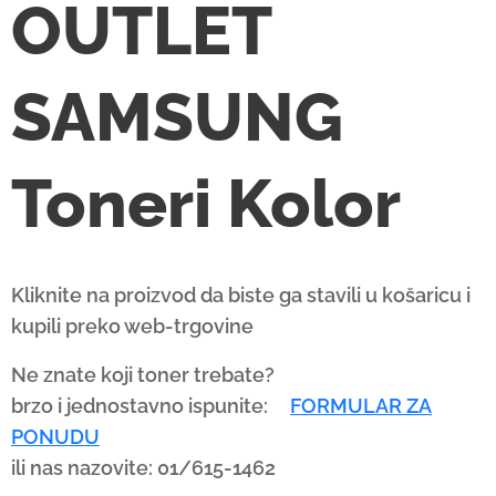
OUTLET
u
p
a
SAMSUNG
n
d
d
Toneri Kolor
o
w
n
a
Kliknite na proizvod da biste ga stavili u košaricu i
r
kupili preko web-trgovine
r
Ne znate koji toner trebate?
o
brzo i jednostavno ispunite:
FORMULAR ZA
w
PONUDU
s
ili nas nazovite: 01/615-1462
t