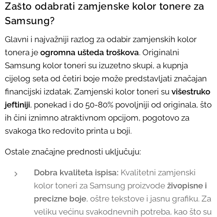
Zašto odabrati zamjenske kolor tonere za
Samsung?
Glavni i najvažniji razlog za odabir zamjenskih kolor
tonera je
ogromna ušteda troškova
. Originalni
Samsung kolor toneri su izuzetno skupi, a kupnja
cijelog seta od četiri boje može predstavljati značajan
financijski izdatak. Zamjenski kolor toneri su
višestruko
jeftiniji
, ponekad i do 50-80% povoljniji od originala, što
ih čini iznimno atraktivnom opcijom, pogotovo za
svakoga tko redovito printa u boji.
Ostale značajne prednosti uključuju:
Dobra kvaliteta ispisa:
Kvalitetni zamjenski
kolor toneri za Samsung proizvode
živopisne i
precizne boje
, oštre tekstove i jasnu grafiku. Za
veliku većinu svakodnevnih potreba, kao što su