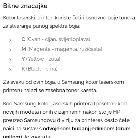
Bitne značajke
Kolor laserski printeri koriste četiri osnovne boje tonera
za stvaranje punog spektra boja:
C
(Cyan - cijan, svijetloplava)
M
(Magenta - magenta, ružičasta)
Y
(Yellow - žuta)
K
(Black - crna)
Za svaku od ovih boja, u Samsung kolor laserskom
printeru nalazi se zasebna toner kaseta.
Kod Samsung kolor laserskih printera (posebno kod
novijih modela i onih dizajniranih nakon što je HP
preuzeo Samsungovu diviziju za printere), često ćete
naići na sustav s
odvojenom bubanj jedinicom (drum
unitom)
. To znači da: