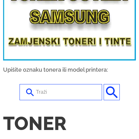
Upišite oznaku tonera ili model printera:
U
s
e
t
TONER
h
e