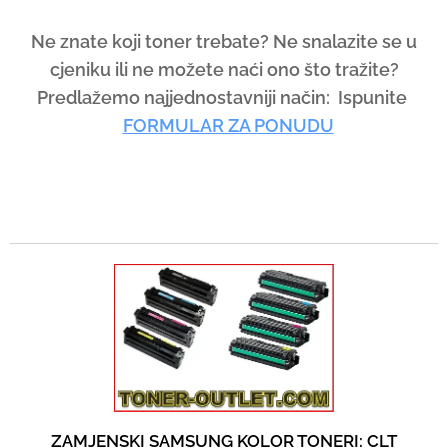
r
e
Ne znate koji toner trebate? Ne snalazite se u
s
cjeniku ili ne možete naći ono što tražite?
s
Predlažemo najjednostavniji način: Ispunite
e
FORMULAR ZA PONUDU
n
t
e
r
t
o
g
o
t
o
t
ZAMJENSKI SAMSUNG KOLOR TONERI: CLT