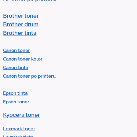
s
t
Brother toner
o
Brother drum
s
Brother tinta
e
l
Canon toner
e
Canon toner kolor
c
Canon tinta
t
Canon toner po printeru
a
r
Epson tinta
e
Epson toner
s
u
Kyocera toner
l
t
Lexmark toner
.