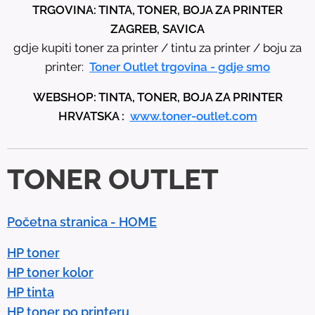
t
TRGOVINA: TINTA, TONER, BOJA ZA PRINTER
h
ZAGREB, SAVICA
e
gdje kupiti toner za printer / tintu za printer / boju za
u
printer:
Toner Outlet trgovina - gdje smo
p
WEBSHOP: TINTA, TONER, BOJA ZA PRINTER
a
HRVATSKA :
www.toner-outlet.com
n
d
d
TONER OUTLET
o
w
n
Početna stranica - HOME
a
r
HP toner
r
HP toner kolor
o
HP tinta
w
HP toner po printeru