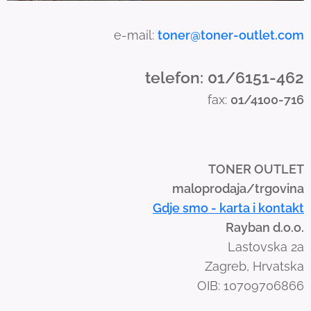
h
a
e-mail:
toner@toner-outlet.com
n
d
telefon: 01/6151-462
s
fax:
01/4100-716
w
i
p
e
TONER OUTLET
g
maloprodaja/trgovina
e
Gdje smo - karta i kontakt
s
Rayban d.o.o.
t
Lastovska 2a
u
Zagreb, Hrvatska
r
OIB: 10709706866
e