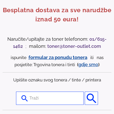
Besplatna dostava za sve narudžbe
iznad 50 eura!
Naručite/upitajte za toner telefonom:
01/615-
1462
;
mailom:
toner@toner-outlet.com
formular za ponudu tonera
ispunite
ili nas
gdje
smo
posjetite: Trgovina tonera i tinti
(
)
Upišite oznaku svog tonera / tinte / printera
U
s
e