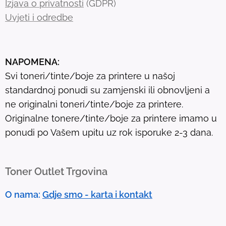
Izjava o privatnosti
(GDPR)
r
Uvjeti i odredbe
e
s
u
NAPOMENA:
l
Svi toneri/tinte/boje za printere u našoj
t
standardnoj ponudi su zamjenski ili obnovljeni a
.
ne originalni toneri/tinte/boje za printere.
T
Originalne tonere/tinte/boje za printere imamo u
o
ponudi po Vašem upitu uz rok isporuke 2-3 dana.
u
c
h
Toner Outlet Trgovina
d
e
O nama:
Gdje smo - karta i kontakt
v
i