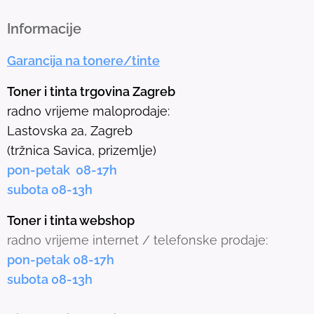
t
h
Informacije
e
Garancija na tonere/tinte
s
e
Toner i tinta trgovina Zagreb
l
radno vrijeme maloprodaje:
e
Lastovska 2a, Zagreb
c
(tržnica Savica, prizemlje)
t
pon-petak 08-17h
e
subota 08-13h
d
s
Toner i tinta webshop
e
radno vrijeme internet / telefonske prodaje:
a
pon-petak 08-17h
r
subota 08-13h
c
h