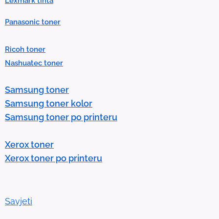
Lexmark tinta
P
Panasonic toner
r
e
Ricoh toner
s
Nashuatec toner
s
e
Samsung toner
n
Samsung toner kolor
t
Samsung toner po printeru
e
r
Xerox toner
t
Xerox toner po printeru
o
g
o
t
Savjeti
o