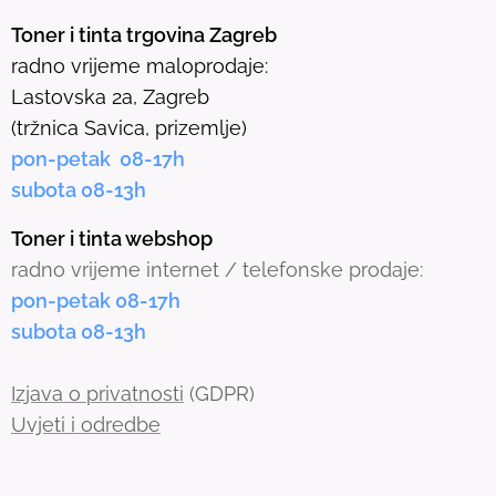
e
Toner i tinta trgovina Zagreb
l
radno vrijeme maloprodaje:
e
Lastovska 2a, Zagreb
c
(tržnica Savica, prizemlje)
t
pon-petak 08-17h
e
subota 08-13h
d
s
Toner i tinta webshop
e
radno vrijeme internet / telefonske prodaje:
a
pon-petak 08-17h
r
subota 08-13h
c
h
Izjava o privatnosti
(GDPR)
r
Uvjeti i odredbe
e
s