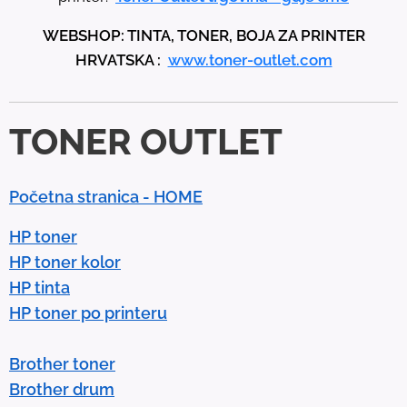
p
WEBSHOP: TINTA, TONER, BOJA ZA PRINTER
a
HRVATSKA :
www.toner-outlet.com
n
d
d
TONER OUTLET
o
w
n
Početna stranica - HOME
a
r
HP toner
r
HP toner kolor
o
HP tinta
w
HP toner po printeru
s
t
Brother toner
o
Brother drum
s