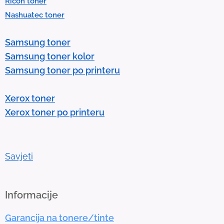
Ricoh toner
s
Nashuatec toner
s
e
Samsung toner
n
Samsung toner kolor
t
Samsung toner po printeru
e
r
Xerox toner
t
Xerox toner po printeru
o
g
o
t
Savjeti
o
t
h
Informacije
e
Garancija na tonere/tinte
s