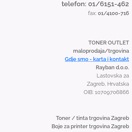
telefon: 01/6151-462
s
fax:
01/4100-716
w
i
p
e
TONER OUTLET
g
maloprodaja/trgovina
e
Gdje smo - karta i kontakt
s
Rayban d.o.o.
t
Lastovska 2a
u
Zagreb, Hrvatska
r
OIB: 10709706866
e
s
.
Toner / tinta trgovina Zagreb
Boje za printer trgovina Zagreb