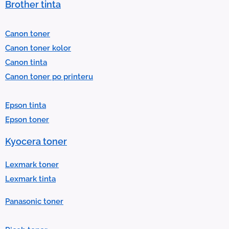
Brother tinta
e
l
Canon toner
e
Canon toner kolor
c
Canon tinta
t
Canon toner po printeru
a
r
Epson tinta
e
Epson toner
s
u
Kyocera toner
l
t
Lexmark toner
.
Lexmark tinta
P
Panasonic toner
r
e