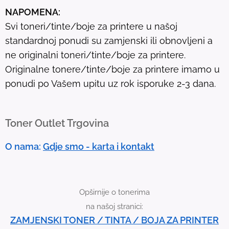
u
NAPOMENA:
l
Svi toneri/tinte/boje za printere u našoj
t
standardnoj ponudi su zamjenski ili obnovljeni a
.
ne originalni toneri/tinte/boje za printere.
T
Originalne tonere/tinte/boje za printere imamo u
o
ponudi po Vašem upitu uz rok isporuke 2-3 dana.
u
c
h
Toner Outlet Trgovina
d
e
O nama:
Gdje smo - karta i kontakt
v
i
c
Opširnije o tonerima
e
na našoj stranici:
u
ZAMJENSKI TONER / TINTA / BOJA ZA PRINTER
s