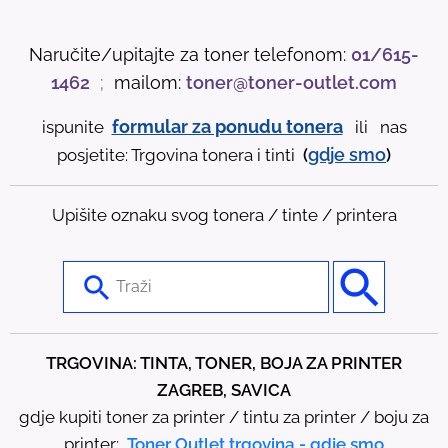
Naručite/upitajte za toner telefonom:
01/615-
1462
;
mailom:
toner@toner-outlet.com
formular za ponudu tonera
ispunite
ili nas
gdje
smo
posjetite: Trgovina tonera i tinti
(
)
Upišite oznaku svog tonera / tinte / printera
U
s
e
t
TRGOVINA: TINTA, TONER, BOJA ZA PRINTER
h
ZAGREB, SAVICA
e
gdje kupiti toner za printer / tintu za printer / boju za
u
printer:
Toner Outlet trgovina - gdje smo