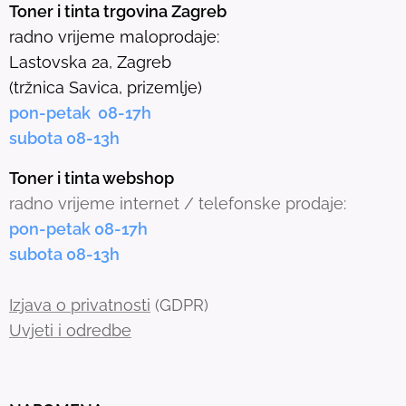
e
Toner i tinta trgovina Zagreb
l
radno vrijeme maloprodaje:
e
Lastovska 2a, Zagreb
c
(tržnica Savica, prizemlje)
t
pon-petak 08-17h
e
subota 08-13h
d
s
Toner i tinta webshop
e
radno vrijeme internet / telefonske prodaje:
a
pon-petak 08-17h
r
subota 08-13h
c
h
Izjava o privatnosti
(GDPR)
r
Uvjeti i odredbe
e
s
u