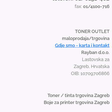
s
fax:
01/4100-716
w
i
p
e
TONER OUTLET
g
maloprodaja/trgovina
e
Gdje smo - karta i kontakt
s
Rayban d.o.o.
t
Lastovska 2a
u
Zagreb, Hrvatska
r
OIB: 10709706866
e
s
.
Toner / tinta trgovina Zagreb
Boje za printer trgovina Zagreb