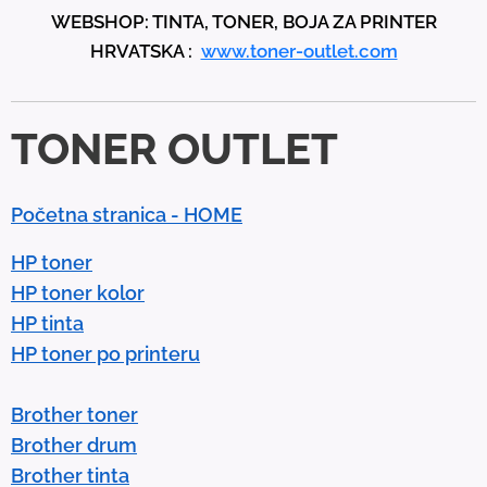
WEBSHOP: TINTA, TONER, BOJA ZA PRINTER
a
HRVATSKA :
www.toner-outlet.com
n
d
d
TONER OUTLET
o
w
n
Početna stranica - HOME
a
r
HP toner
r
HP toner kolor
o
HP tinta
w
HP toner po printeru
s
t
Brother toner
o
Brother drum
s
Brother tinta