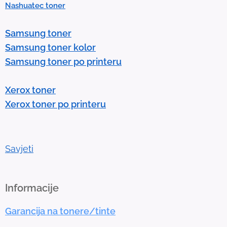
Nashuatec toner
s
e
Samsung toner
n
Samsung toner kolor
t
Samsung toner po printeru
e
r
Xerox toner
t
Xerox toner po printeru
o
g
o
t
Savjeti
o
t
h
Informacije
e
Garancija na tonere/tinte
s