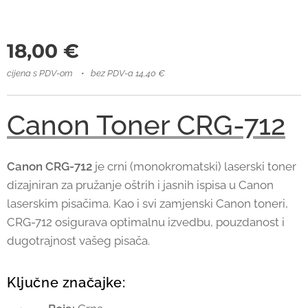
18,00
€
cijena s PDV-om
bez PDV-a 14,40 €
Canon Toner CRG-712
Canon CRG-712
je crni (monokromatski) laserski toner
dizajniran za pružanje oštrih i jasnih ispisa u Canon
laserskim pisačima. Kao i svi zamjenski Canon toneri,
CRG-712 osigurava optimalnu izvedbu, pouzdanost i
dugotrajnost vašeg pisača.
Ključne značajke: