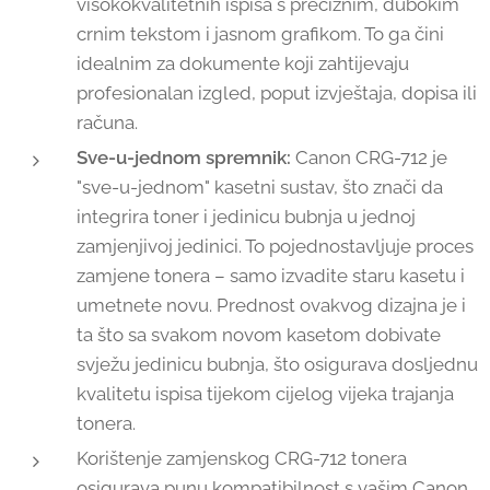
visokokvalitetnih ispisa s preciznim, dubokim
crnim tekstom i jasnom grafikom. To ga čini
idealnim za dokumente koji zahtijevaju
profesionalan izgled, poput izvještaja, dopisa ili
računa.
Sve-u-jednom spremnik:
Canon CRG-712 je
"sve-u-jednom" kasetni sustav, što znači da
integrira toner i jedinicu bubnja u jednoj
zamjenjivoj jedinici. To pojednostavljuje proces
zamjene tonera – samo izvadite staru kasetu i
umetnete novu. Prednost ovakvog dizajna je i
ta što sa svakom novom kasetom dobivate
svježu jedinicu bubnja, što osigurava dosljednu
kvalitetu ispisa tijekom cijelog vijeka trajanja
tonera.
Korištenje zamjenskog CRG-712 tonera
osigurava punu kompatibilnost s vašim Canon