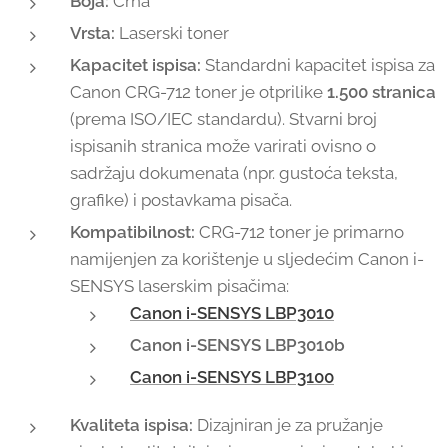
Boja:
Crna
Vrsta:
Laserski toner
Kapacitet ispisa:
Standardni kapacitet ispisa za
Canon CRG-712 toner je otprilike
1.500 stranica
(prema ISO/IEC standardu). Stvarni broj
ispisanih stranica može varirati ovisno o
sadržaju dokumenata (npr. gustoća teksta,
grafike) i postavkama pisača.
Kompatibilnost:
CRG-712 toner je primarno
namijenjen za korištenje u sljedećim Canon i-
SENSYS laserskim pisačima:
Canon i-SENSYS LBP3010
Canon i-SENSYS LBP3010b
Canon i-SENSYS LBP3100
Kvaliteta ispisa:
Dizajniran je za pružanje