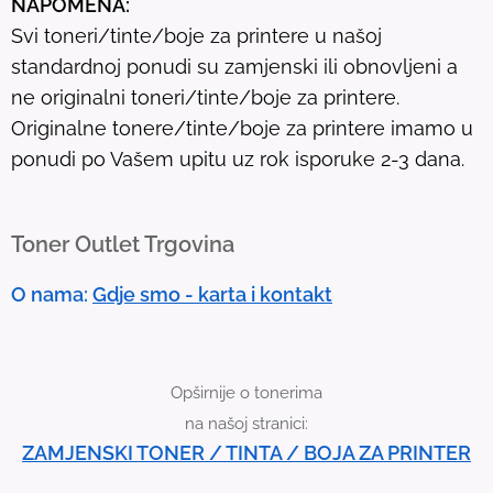
NAPOMENA:
l
Svi toneri/tinte/boje za printere u našoj
t
standardnoj ponudi su zamjenski ili obnovljeni a
.
ne originalni toneri/tinte/boje za printere.
T
Originalne tonere/tinte/boje za printere imamo u
o
ponudi po Vašem upitu uz rok isporuke 2-3 dana.
u
c
h
Toner Outlet Trgovina
d
e
O nama:
Gdje smo - karta i kontakt
v
i
c
Opširnije o tonerima
e
na našoj stranici:
u
ZAMJENSKI TONER / TINTA / BOJA ZA PRINTER
s
e