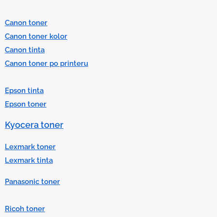
e
l
Canon toner
e
Canon toner kolor
c
Canon tinta
t
Canon toner po printeru
a
r
Epson tinta
e
Epson toner
s
u
Kyocera toner
l
t
Lexmark toner
.
Lexmark tinta
P
Panasonic toner
r
e
Ricoh toner
s