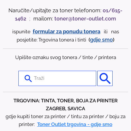
Naručite/upitajte za toner telefonom:
01/615-
1462
;
mailom:
toner@toner-outlet.com
formular za ponudu tonera
ispunite
ili nas
gdje
smo
posjetite: Trgovina tonera i tinti
(
)
Upišite oznaku svog tonera / tinte / printera
U
s
e
t
TRGOVINA: TINTA, TONER, BOJA ZA PRINTER
h
ZAGREB, SAVICA
e
gdje kupiti toner za printer / tintu za printer / boju za
u
printer:
Toner Outlet trgovina - gdje smo
p