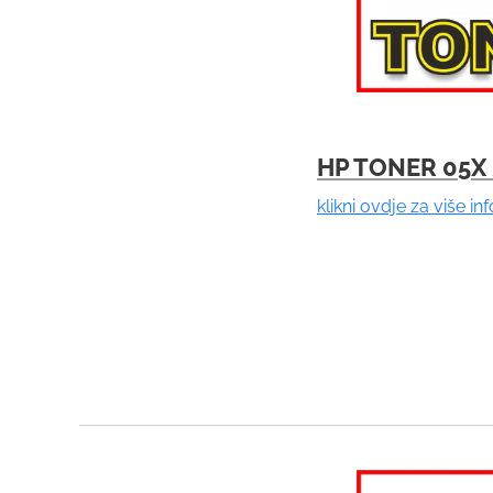
HP TONER 05X
klikni ovdje za više in