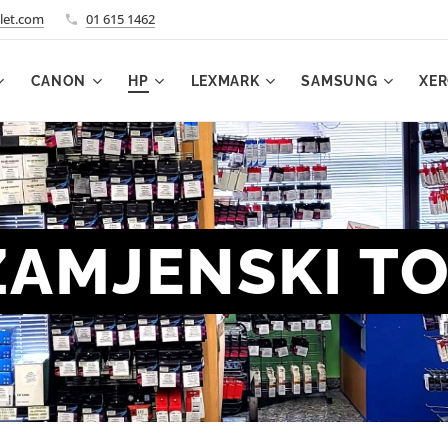
let.com
01 615 1462
CANON
HP
LEXMARK
SAMSUNG
XE
ZAMJENSKI T