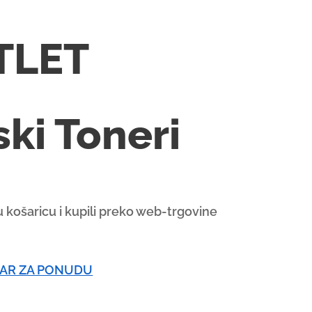
TLET
ki Toneri
 u košaricu i kupili preko web-trgovine
AR ZA PONUDU