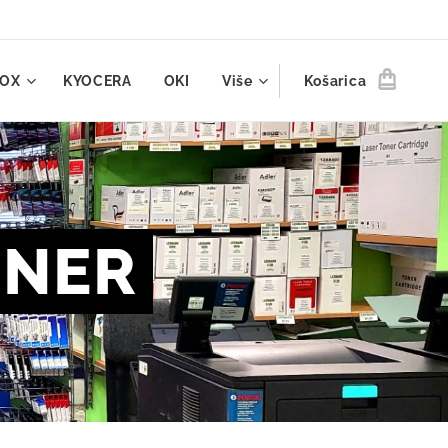
ROX
KYOCERA
OKI
Više
Košarica
ONER