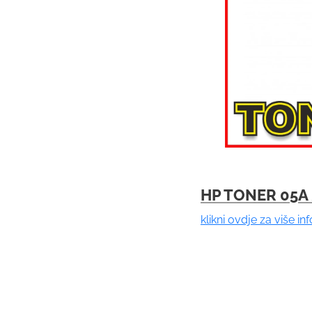
HP TONER 05A
klikni ovdje za više in