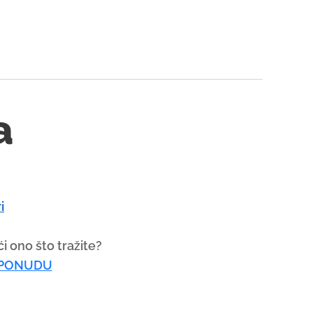
a
i
i ono što tražite?
 PONUDU