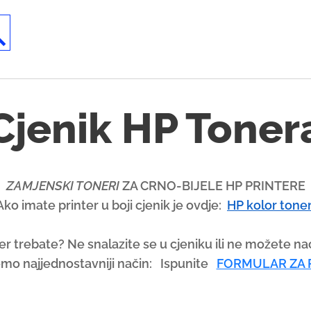
U
s
e
t
h
Cjenik HP Toner
e
u
p
a
ZAMJENSKI TONERI
ZA CRNO-BIJELE HP PRINTERE
n
Ako imate printer u boji cjenik je ovdje:
HP kolor toner
d
d
er trebate? Ne snalazite se u cjeniku ili ne možete nać
o
mo najjednostavniji način:
Ispunite
FORMULAR ZA
w
n