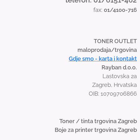
s
fax:
01/4100-716
w
i
p
e
TONER OUTLET
g
maloprodaja/trgovina
e
Gdje smo - karta i kontakt
s
Rayban d.o.o.
t
Lastovska 2a
u
Zagreb, Hrvatska
r
OIB: 10709706866
e
s
.
Toner / tinta trgovina Zagreb
Boje za printer trgovina Zagreb