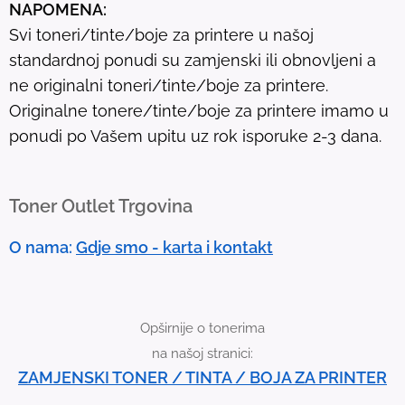
NAPOMENA:
l
Svi toneri/tinte/boje za printere u našoj
t
standardnoj ponudi su zamjenski ili obnovljeni a
.
ne originalni toneri/tinte/boje za printere.
T
Originalne tonere/tinte/boje za printere imamo u
o
ponudi po Vašem upitu uz rok isporuke 2-3 dana.
u
c
h
Toner Outlet Trgovina
d
e
O nama:
Gdje smo - karta i kontakt
v
i
c
Opširnije o tonerima
e
na našoj stranici:
u
ZAMJENSKI TONER / TINTA / BOJA ZA PRINTER
s