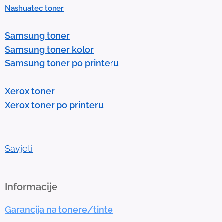
Nashuatec toner
s
e
Samsung toner
n
Samsung toner kolor
t
Samsung toner po printeru
e
r
Xerox toner
t
Xerox toner po printeru
o
g
o
t
Savjeti
o
t
h
Informacije
e
Garancija na tonere/tinte
s