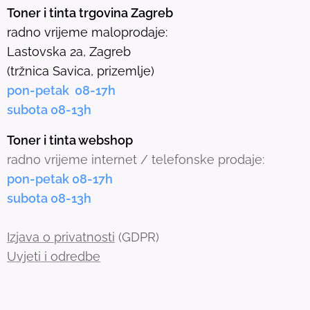
e
Toner i tinta trgovina Zagreb
l
radno vrijeme maloprodaje:
e
Lastovska 2a, Zagreb
c
(tržnica Savica, prizemlje)
t
pon-petak 08-17h
e
subota 08-13h
d
s
Toner i tinta webshop
e
radno vrijeme internet / telefonske prodaje:
a
pon-petak 08-17h
r
subota 08-13h
c
h
Izjava o privatnosti
(GDPR)
r
Uvjeti i odredbe
e
s
u