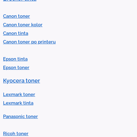
e
l
Canon toner
e
Canon toner kolor
c
Canon tinta
t
Canon toner po printeru
a
r
Epson tinta
e
Epson toner
s
u
Kyocera toner
l
t
Lexmark toner
.
Lexmark tinta
P
Panasonic toner
r
e
Ricoh toner
s