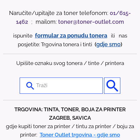
Naručite/upitajte za toner telefonom:
01/615-
1462
;
mailom:
toner@toner-outlet.com
formular za ponudu tonera
ispunite
ili nas
gdje
smo
posjetite: Trgovina tonera i tinti
(
)
Upišite oznaku svog tonera / tinte / printera
U
s
e
t
TRGOVINA: TINTA, TONER, BOJA ZA PRINTER
h
ZAGREB, SAVICA
e
gdje kupiti toner za printer / tintu za printer / boju za
u
printer:
Toner Outlet trgovina - gdje smo