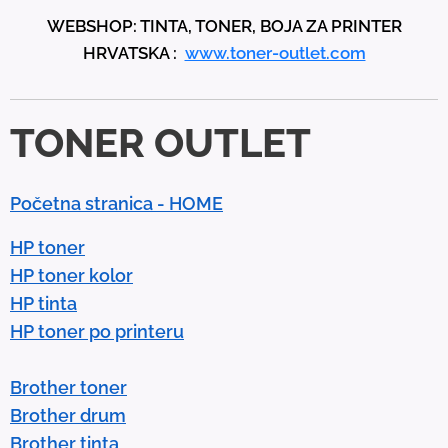
p
WEBSHOP: TINTA, TONER, BOJA ZA PRINTER
a
HRVATSKA :
www.toner-outlet.com
n
d
d
TONER OUTLET
o
w
n
Početna stranica - HOME
a
r
HP toner
r
HP toner kolor
o
HP tinta
w
HP toner po printeru
s
t
Brother toner
o
Brother drum
s
Brother tinta