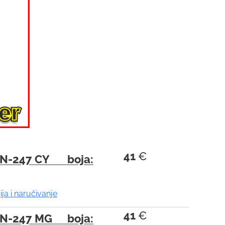
41
€
N-247 CY boja:
ija i naručivanje
41
€
N-247 MG boja: