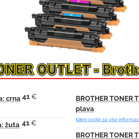
d
s
e
a
r
c
h
r
e
s
u
41
€
: crna
BROTHER TONER T
l
t
plava
.
klikni ovdje za više informac
41
€
 žuta
T
o
BROTHER TONER T