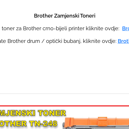
a
r
Brother Zamjenski Toneri
r
o
toner za Brother crno-bijeli printer kliknite ovdje:
Br
w
te Brother drum / optički bubanj, kliknite ovdje:
Brot
s
t
o
s
e
l
e
c
t
a
r