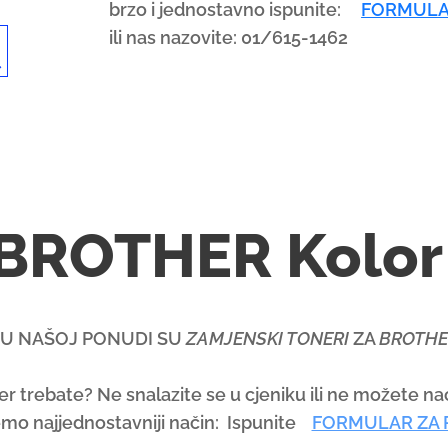
brzo i jednostavno ispunite:
FORMULA
ili nas nazovite: 01/615-1462
U
s
e
t
h
e
u
 BROTHER Kolor
p
a
n
d
I U NAŠOJ PONUDI SU
ZAMJENSKI TONERI
ZA
BROTHE
d
o
er trebate? Ne snalazite se u cjeniku ili ne možete nać
w
mo najjednostavniji način: Ispunite
FORMULAR ZA
n