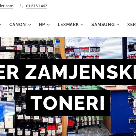
let.com
01 615 1462
CANON
HP
LEXMARK
SAMSUNG
XE
R ZAMJENSK
TONERI