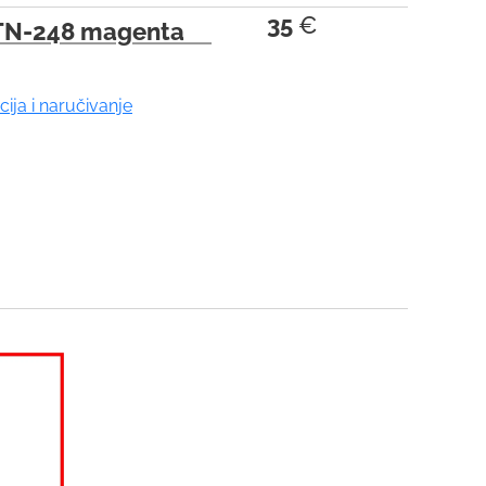
35
€
TN-248 magenta
cija i naručivanje