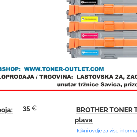
e
s
u
l
t
.
P
r
e
s
s
e
n
35
€
oja:
BROTHER TONER T
t
plava
e
klikni ovdje za više informa
r