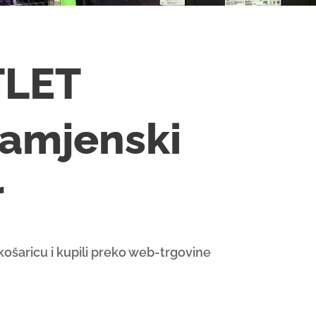
TLET
amjenski
r
u košaricu i kupili preko web-trgovine