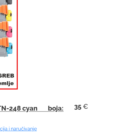
35
€
N-248 cyan boja:
cija i naručivanje