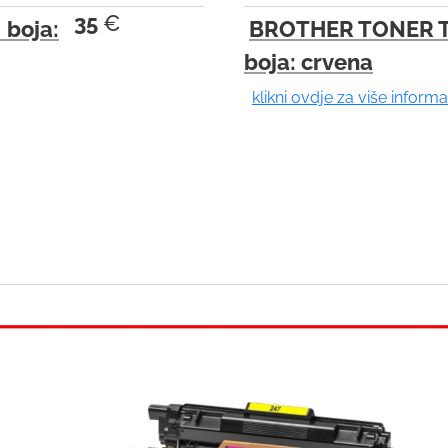
t
35
€
boja:
BROTHER TONER 
o
boja: crvena
g
o
klikni ovdje za više informa
t
o
t
h
e
s
e
l
e
c
t
e