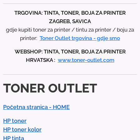
e
t
TRGOVINA: TINTA, TONER, BOJA ZA PRINTER
h
ZAGREB, SAVICA
e
gdje kupiti toner za printer / tintu za printer / boju za
u
printer:
Toner Outlet trgovina - gdje smo
p
WEBSHOP: TINTA, TONER, BOJA ZA PRINTER
a
HRVATSKA :
www.toner-outlet.com
n
d
d
TONER OUTLET
o
w
n
Početna stranica - HOME
a
r
HP toner
r
HP toner kolor
o
HP tinta