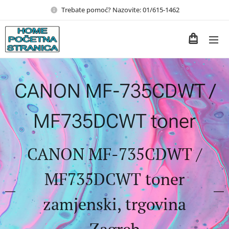
Trebate pomoć? Nazovite: 01/615-1462
CANON MF-735CDWT /
MF735DCWT toner
CANON MF-735CDWT /
MF735DCWT toner
zamjenski, trgovina