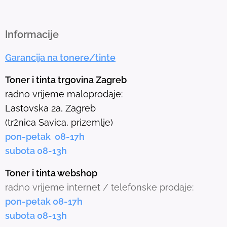
o
t
h
Informacije
e
Garancija na tonere/tinte
s
e
Toner i tinta trgovina Zagreb
l
radno vrijeme maloprodaje:
e
Lastovska 2a, Zagreb
c
(tržnica Savica, prizemlje)
t
pon-petak 08-17h
e
subota 08-13h
d
s
Toner i tinta webshop
e
radno vrijeme internet / telefonske prodaje:
a
pon-petak 08-17h
r
subota 08-13h
c