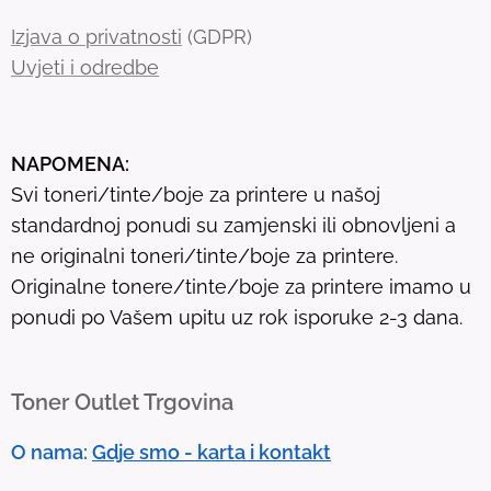
h
Izjava o privatnosti
(GDPR)
r
Uvjeti i odredbe
e
s
u
NAPOMENA:
l
Svi toneri/tinte/boje za printere u našoj
t
standardnoj ponudi su zamjenski ili obnovljeni a
.
ne originalni toneri/tinte/boje za printere.
T
Originalne tonere/tinte/boje za printere imamo u
o
ponudi po Vašem upitu uz rok isporuke 2-3 dana.
u
c
h
Toner Outlet Trgovina
d
e
O nama:
Gdje smo - karta i kontakt
v