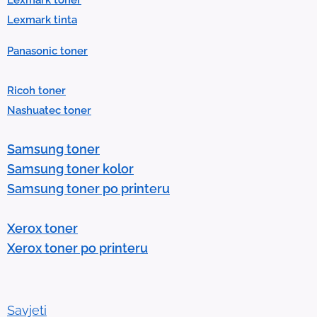
.
Lexmark tinta
P
Panasonic toner
r
e
Ricoh toner
s
Nashuatec toner
s
e
Samsung toner
n
Samsung toner kolor
t
Samsung toner po printeru
e
r
Xerox toner
t
Xerox toner po printeru
o
g
o
t
Savjeti