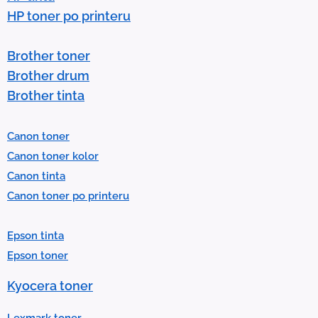
w
HP toner po printeru
s
t
Brother toner
o
Brother drum
s
Brother tinta
e
l
Canon toner
e
Canon toner kolor
c
Canon tinta
t
Canon toner po printeru
a
r
Epson tinta
e
Epson toner
s
u
Kyocera toner
l
t
Lexmark toner