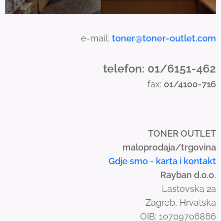
c
h
a
e-mail:
toner@toner-outlet.com
n
d
telefon: 01/6151-462
s
fax:
01/4100-716
w
i
p
e
TONER OUTLET
g
maloprodaja/trgovina
e
Gdje smo - karta i kontakt
s
Rayban d.o.o.
t
Lastovska 2a
u
Zagreb, Hrvatska
r
OIB: 10709706866