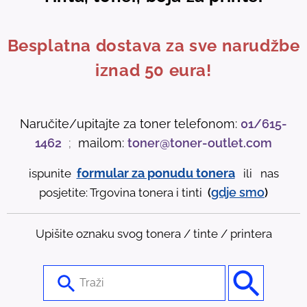
Besplatna dostava za sve narudžbe
iznad 50 eura!
Naručite/upitajte za toner telefonom:
01/615-
1462
;
mailom:
toner@toner-outlet.com
formular za ponudu tonera
ispunite
ili nas
gdje
smo
posjetite: Trgovina tonera i tinti
(
)
Upišite oznaku svog tonera / tinte / printera
U
s