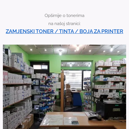
i
c
Opširnije o tonerima
e
na našoj stranici:
u
ZAMJENSKI TONER / TINTA / BOJA ZA PRINTER
s
e
r
s
c
a
n
u
s
e
t
o
u