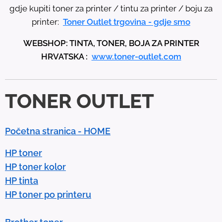
e
gdje kupiti toner za printer / tintu za printer / boju za
u
printer:
Toner Outlet trgovina - gdje smo
p
WEBSHOP: TINTA, TONER, BOJA ZA PRINTER
a
HRVATSKA :
www.toner-outlet.com
n
d
d
TONER OUTLET
o
w
n
Početna stranica - HOME
a
r
HP toner
r
HP toner kolor
o
HP tinta
w
HP toner po printeru
s
t