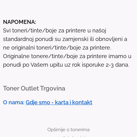
s
u
NAPOMENA:
l
Svi toneri/tinte/boje za printere u našoj
t
standardnoj ponudi su zamjenski ili obnovljeni a
.
ne originalni toneri/tinte/boje za printere.
T
Originalne tonere/tinte/boje za printere imamo u
o
ponudi po Vašem upitu uz rok isporuke 2-3 dana.
u
c
h
Toner Outlet Trgovina
d
e
O nama:
Gdje smo - karta i kontakt
v
i
c
Opširnije o tonerima
e