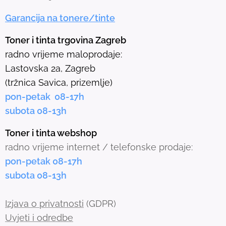
e
Garancija na tonere/tinte
s
e
Toner i tinta trgovina Zagreb
l
radno vrijeme maloprodaje:
e
Lastovska 2a, Zagreb
c
(tržnica Savica, prizemlje)
t
pon-petak 08-17h
e
subota 08-13h
d
s
Toner i tinta webshop
e
radno vrijeme internet / telefonske prodaje:
a
pon-petak 08-17h
r
subota 08-13h
c
h
Izjava o privatnosti
(GDPR)
r
Uvjeti i odredbe
e