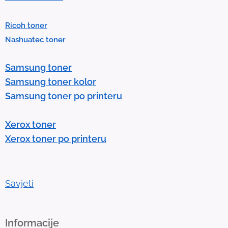
r
e
Ricoh toner
s
Nashuatec toner
s
e
Samsung toner
n
Samsung toner kolor
t
Samsung toner po printeru
e
r
Xerox toner
t
Xerox toner po printeru
o
g
o
t
Savjeti
o
t
h
Informacije