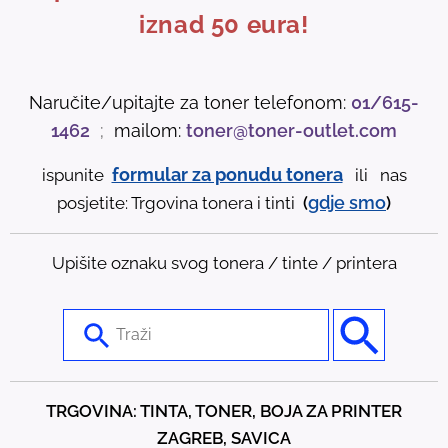
iznad 50 eura!
Naručite/upitajte za toner telefonom:
01/615-
1462
;
mailom:
toner@toner-outlet.com
formular za ponudu tonera
ispunite
ili nas
gdje
smo
posjetite: Trgovina tonera i tinti
(
)
Upišite oznaku svog tonera / tinte / printera
U
s
e
t
TRGOVINA: TINTA, TONER, BOJA ZA PRINTER
h
ZAGREB, SAVICA