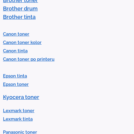
Brother toner
o
Brother drum
s
Brother tinta
e
l
Canon toner
e
Canon toner kolor
c
Canon tinta
t
Canon toner po printeru
a
r
Epson tinta
e
Epson toner
s
u
Kyocera toner
l
t
Lexmark toner
.
Lexmark tinta
P
Panasonic toner