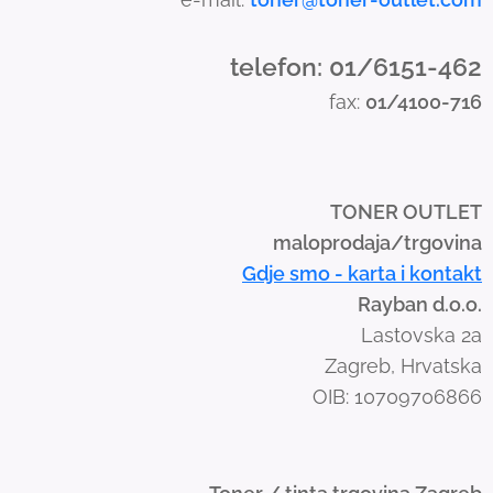
n
d
telefon: 01/6151-462
s
fax:
01/4100-716
w
i
p
e
TONER OUTLET
g
maloprodaja/trgovina
e
Gdje smo - karta i kontakt
s
Rayban d.o.o.
t
Lastovska 2a
u
Zagreb, Hrvatska
r
OIB: 10709706866
e
s
.