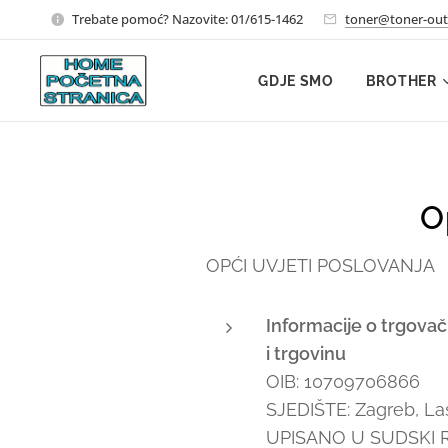
Trebate pomoć? Nazovite: 01/615-1462
toner@toner-out
GDJE SMO
BROTHER
O
OPĆI UVJETI POSLOVANJA
Informacije o trgova
i trgovinu
OIB: 10709706866
SJEDIŠTE: Zagreb, La
UPISANO U SUDSKI RE