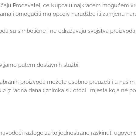
lučaju Prodavatelj će Kupca u najkraćem mogućem 
enama i omogućiti mu opoziv narudžbe ili zamjenu na
voda su simbolične i ne odražavaju svojstva proizvoda
ljamo putem dostavnih službi.
branih proizvoda možete osobno preuzeti i u našim
u 2-7 radna dana (iznimka su otoci i mjesta koja ne
avodeći razloge za to jednostrano raskinuti ugovor 