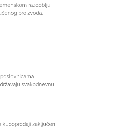
vremenskom razdoblju
ručenog proizvoda.
.
 poslovnicama.
 podržavaju svakodnevnu
o kupoprodaji zaključen