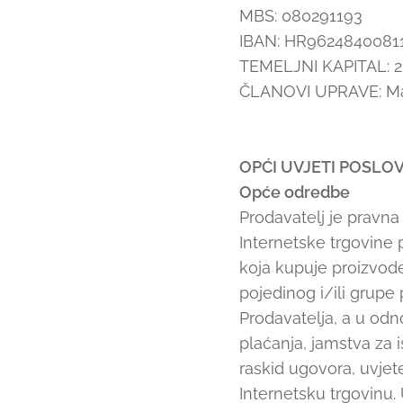
MBS: 080291193
IBAN: HR962484008113
TEMELJNI KAPITAL: 22
ČLANOVI UPRAVE: Mar
OPĆI UVJETI POSLO
Opće odredbe
Prodavatelj je pravn
Internetske trgovine 
koja kupuje proizvod
pojedinog i/ili grup
Prodavatelja, a u odn
plaćanja, jamstva za i
raskid ugovora, uvjet
Internetsku trgovinu.