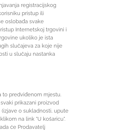
javanja registracijskog
isniku pristup ili
j se oslobađa svake
stup Internetskoj trgovini i
govine ukoliko je ista
ugih slučajeva za koje nije
sti u slučaju nastanka
za to predviđenom mjestu.
 svaki prikazani proizvod
i (izjave o sukladnosti, upute
klikom na link "U košaricu".
ada će Prodavatelj