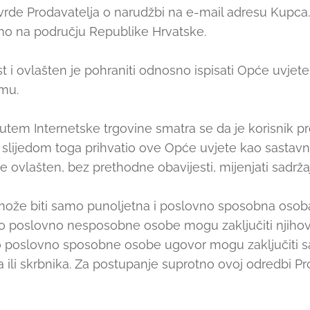
vrde Prodavatelja o narudžbi na e-mail adresu Kupca
amo na području Republike Hrvatske.
 ovlašten je pohraniti odnosno ispisati Opće uvjete
mu.
em Internetske trgovine smatra se da je korisnik pr
 slijedom toga prihvatio ove Opće uvjete kao sastav
e ovlašten, bez prethodne obavijesti, mijenjati sadrža
može biti samo punoljetna i poslovno sposobna osoba
o poslovno nesposobne osobe mogu zaključiti njihovi 
no poslovno sposobne osobe ugovor mogu zaključiti 
ili skrbnika. Za postupanje suprotno ovoj odredbi Pr