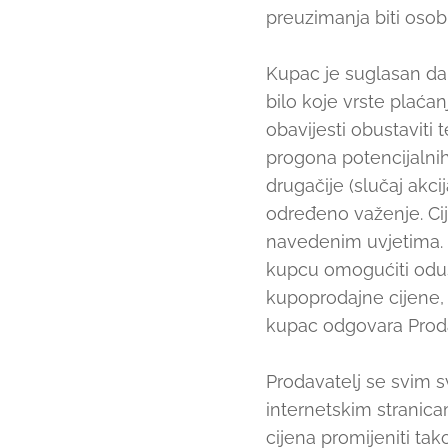
preuzimanja biti osob
Kupac je suglasan da
bilo koje vrste plaćan
obavijesti obustaviti
progona potencijalnih
drugačije (slučaj akc
određeno važenje. Cij
navedenim uvjetima. 
kupcu omogućiti odust
kupoprodajne cijene, 
kupac odgovara Prodav
Prodavatelj se svim s
internetskim stranica
cijena promijeniti ta