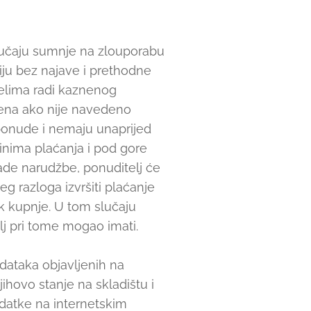
lučaju sumnje na zlouporabu
ciju bez najave i prethodne
jelima radi kaznenog
ijena ako nije navedeno
 ponude i nemaju unaprijed
inima plaćanja i pod gore
ade narudžbe, ponuditelj će
g razloga izvršiti plaćanje
k kupnje. U tom slučaju
lj pri tome mogao imati.
dataka objavljenih na
hovo stanje na skladištu i
odatke na internetskim