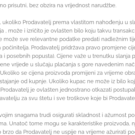
no prisutni, bez obzira na vrijednost narudžbe.
, ukoliko Prodavatelj prema vlastitom nahođenju u s
ja , može i izričito je ovlašten bilo koju takvu transak
 te može sve relevantne podatke predati nadležnim ti
 počinitelja. Prodavatelj pridržava pravo promjene c
ija i posebnih popusta). Cijene važe u trenutku slanja
ene vrijede u slučaju plaćanja s gore navedenim nač
Ukoliko se cijena proizvoda promijeni za vrijeme obr
ajanje od kupnje. Ukoliko kupac ne može iz bilo koje
Prodavatelj je ovlašten jednostrano otkazati postupa
atelju za svu štetu i sve troškove koje bi Prodavate
vojim snagama trudi osigurati skladnost i ažurnost po
ma. Unatoč tome mogu se karakteristike proizvoda, nji
ko brzo da Prodavatelj ne uspije na vrijeme ažurirati p