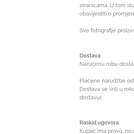
stranicama. U tom s
obavijestiti o promj
Sve fotografije proiz
Dostava
Naručenu robu dostav
Plaćene narudžbe oda
Dostava se vrši u rok
dostavu).
Raskid ugovora
Kupac ima pravo, ne n