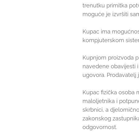
trenutku primitka pot
moguće je izvršiti s
Kupac ima mogućnost i
kompjuterskom siste
Kupnjom proizvoda put
navedene obavijesti i
ugovora. Prodavatelj j
Kupac fizička osoba 
maloljetnika i potpun
skrbnici, a djelomič
zakonskog zastupnika 
odgovornost.