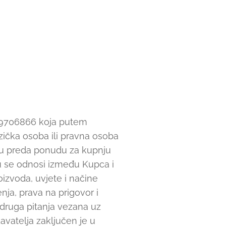
709706866 koja putem
zička osoba ili pravna osoba
ju preda ponudu za kupnju
u se odnosi između Kupca i
oizvoda, uvjete i načine
nja, prava na prigovor i
i druga pitanja vezana uz
vatelja zaključen je u