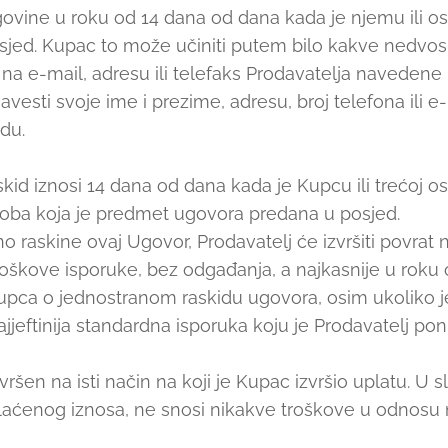
ovine u roku od 14 dana od dana kada je njemu ili os
sjed. Kupac to može učiniti putem bilo kakve nedvos
na e-mail, adresu ili telefaks Prodavatelja navedene 
avesti svoje ime i prezime, adresu, broj telefona ili
du.
skid iznosi 14 dana od dana kada je Kupcu ili trećoj o
, roba koja je predmet ugovora predana u posjed.
 raskine ovaj Ugovor, Prodavatelj će izvršiti povrat n
troškove isporuke, bez odgađanja, a najkasnije u roku
upca o jednostranom raskidu ugovora, osim ukoliko 
ajjeftinija standardna isporuka koju je Prodavatelj pon
vršen na isti način na koji je Kupac izvršio uplatu. U
laćenog iznosa, ne snosi nikakve troškove u odnosu 