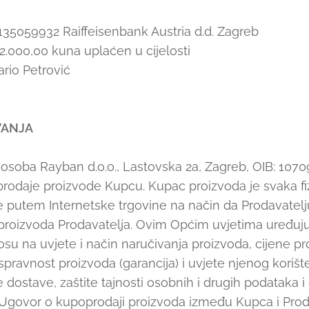
5059932 Raiffeisenbank Austria d.d. Zagreb
.000,00 kuna uplaćen u cijelosti
io Petrović
VANJA
a osoba Rayban d.o.o., Lastovska 2a, Zagreb, OIB: 10
prodaje proizvode Kupcu. Kupac proizvoda je svaka fi
e putem Internetske trgovine na način da Prodavatel
e proizvoda Prodavatelja. Ovim Općim uvjetima uređuj
osu na uvjete i način naručivanja proizvoda, cijene pr
spravnost proizvoda (garancija) i uvjete njenog korište
e dostave, zaštite tajnosti osobnih i drugih podataka 
 Ugovor o kupoprodaji proizvoda između Kupca i Proda