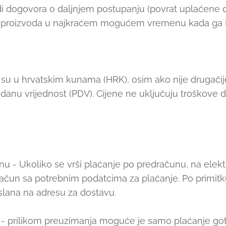
adi dogovora o daljnjem postupanju (povrat uplaćene 
ka proizvoda u najkraćem mogućem vremenu kada ga Pr
u u hrvatskim kunama (HRK), osim ako nije drugačije
danu vrijednost (PDV). Cijene ne uključuju troškove d
u - Ukoliko se vrši plaćanje po predračunu, na elek
ačun sa potrebnim podatcima za plaćanje. Po primitk
oslana na adresu za dostavu.
 prilikom preuzimanja moguće je samo plaćanje got