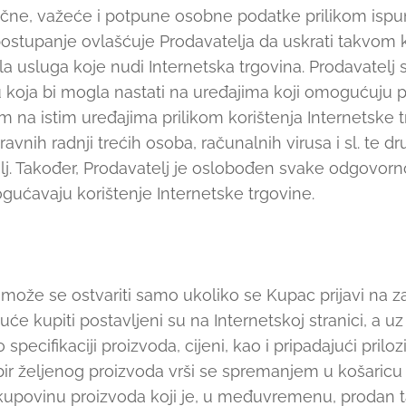
očne, važeće i potpune osobne podatke prilikom ispun
ostupanje ovlašćuje Prodavatelja da uskrati takvom kor
jela usluga koje nudi Internetska trgovina. Prodavatel
 koja bi mogla nastati na uređajima koji omogućuju pri
na istim uređajima prilikom korištenja Internetske tr
ravnih radnji trećih osoba, računalnih virusa i sl. te dr
j. Također, Prodavatelj je oslobođen svake odgovorno
ućavaju korištenje Internetske trgovine.
može se ostvariti samo ukoliko se Kupac prijavi na 
će kupiti postavljeni su na Internetskoj stranici, a uz
specifikaciji proizvoda, cijeni, kao i pripadajući priloz
abir željenog proizvoda vrši se spremanjem u košaricu 
 kupovinu proizvoda koji je, u međuvremenu, prodan t