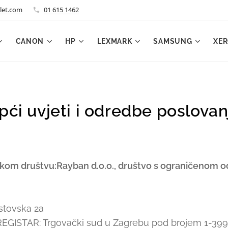
let.com
01 615 1462
CANON
HP
LEXMARK
SAMSUNG
XE
pći uvjeti i odredbe poslovan
čkom društvu:Rayban d.o.o., društvo s ograničenom 
stovska 2a
GISTAR: Trgovački sud u Zagrebu pod brojem 1-3991