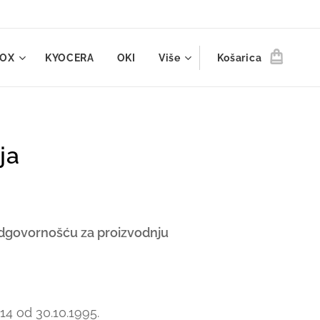
ROX
KYOCERA
OKI
Više
Košarica
ja
odgovornošću za proizvodnju
4 od 30.10.1995.