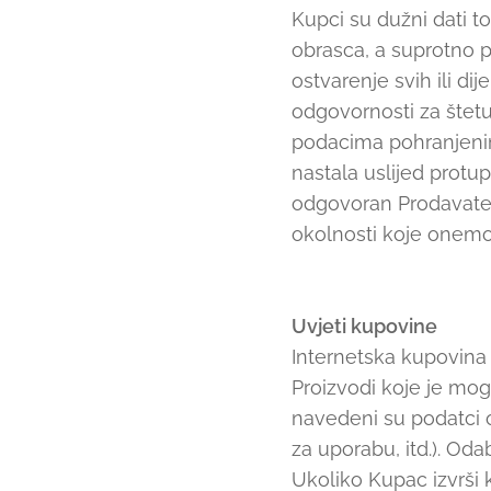
Kupci su dužni dati t
obrasca, a suprotno p
ostvarenje svih ili di
odgovornosti za štetu
podacima pohranjenim 
nastala uslijed protup
odgovoran Prodavatel
okolnosti koje onemog
Uvjeti kupovine
Internetska kupovina 
Proizvodi koje je mogu
navedeni su podatci o 
za uporabu, itd.). Od
Ukoliko Kupac izvrši