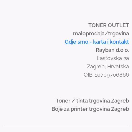
i
p
e
TONER OUTLET
g
maloprodaja/trgovina
e
Gdje smo - karta i kontakt
s
Rayban d.o.o.
t
Lastovska 2a
u
Zagreb, Hrvatska
r
OIB: 10709706866
e
s
.
Toner / tinta trgovina Zagreb
Boje za printer trgovina Zagreb