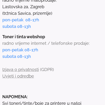
radno vrijeme maloprodaje:
e
Lastovska 2a, Zagreb
c
(tržnica Savica, prizemlje)
t
pon-petak 08-17h
e
subota 08-13h
d
s
Toner i tinta webshop
e
radno vrijeme internet / telefonske prodaje:
a
pon-petak 08-17h
r
subota 08-13h
c
h
Izjava o privatnosti
(GDPR)
r
Uvjeti i odredbe
e
s
u
NAPOMENA:
l
Svi toneri/tinte/boje za printere u našoj
t