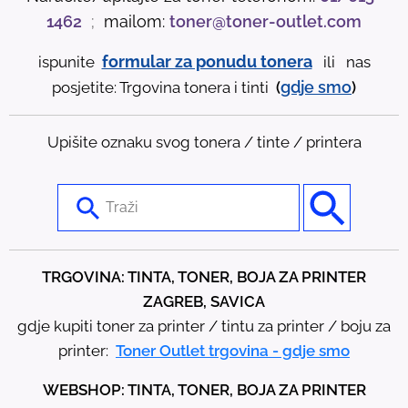
1462
;
mailom:
toner@toner-outlet.com
formular za ponudu tonera
ispunite
ili nas
gdje
smo
posjetite: Trgovina tonera i tinti
(
)
Upišite oznaku svog tonera / tinte / printera
U
s
e
t
TRGOVINA: TINTA, TONER, BOJA ZA PRINTER
h
ZAGREB, SAVICA
e
gdje kupiti toner za printer / tintu za printer / boju za
u
printer:
Toner Outlet trgovina - gdje smo
p
WEBSHOP: TINTA, TONER, BOJA ZA PRINTER
a