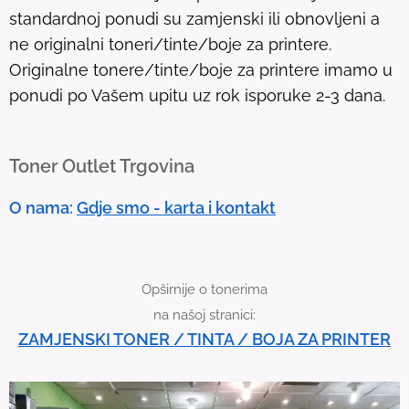
standardnoj ponudi su zamjenski ili obnovljeni a
.
ne originalni toneri/tinte/boje za printere.
T
Originalne tonere/tinte/boje za printere imamo u
o
ponudi po Vašem upitu uz rok isporuke 2-3 dana.
u
c
h
Toner Outlet Trgovina
d
e
O nama:
Gdje smo - karta i kontakt
v
i
c
Opširnije o tonerima
e
na našoj stranici:
u
ZAMJENSKI TONER / TINTA / BOJA ZA PRINTER
s
e
r