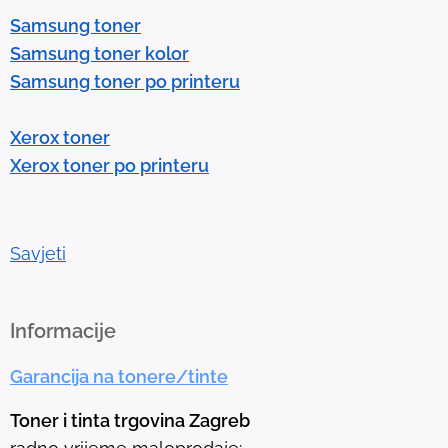
e
Samsung toner
n
Samsung toner kolor
t
Samsung toner po printeru
e
r
Xerox toner
t
Xerox toner po printeru
o
g
o
t
Savjeti
o
t
h
Informacije
e
Garancija na tonere/tinte
s
e
Toner i tinta trgovina Zagreb
l