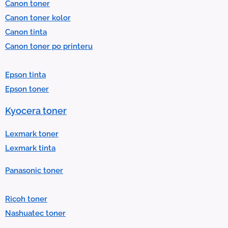
Canon toner
e
Canon toner kolor
c
Canon tinta
t
Canon toner po printeru
a
r
Epson tinta
e
Epson toner
s
u
Kyocera toner
l
t
Lexmark toner
.
Lexmark tinta
P
Panasonic toner
r
e
Ricoh toner
s
Nashuatec toner
s