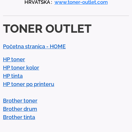
HRVATSKA :
www.toner-outlet.com
n
d
d
TONER OUTLET
o
w
n
Početna stranica - HOME
a
r
HP toner
r
HP toner kolor
o
HP tinta
w
HP toner po printeru
s
t
Brother toner
o
Brother drum
s
Brother tinta
e
l