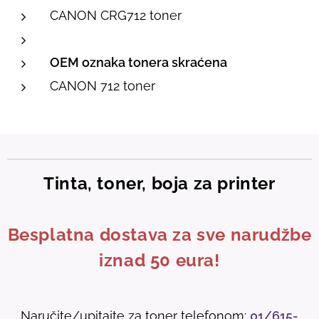
CANON CRG712 toner
OEM oznaka tonera skraćena
CANON 712 toner
Tinta, toner, boja za printer
Besplatna dostava za sve narudžbe
iznad 50 eura!
Naručite/upitajte za toner telefonom:
01/615-