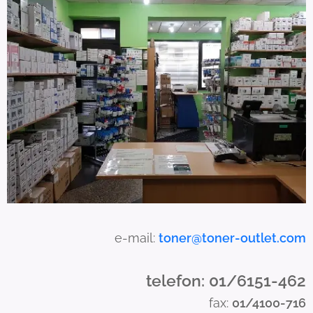
s
c
a
n
u
s
e
t
o
u
c
h
a
e-mail:
toner@toner-outlet.com
n
d
telefon: 01/6151-462
s
fax:
01/4100-716
w