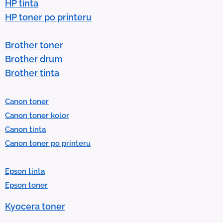
o
HP tinta
w
HP toner po printeru
s
t
Brother toner
o
Brother drum
s
Brother tinta
e
l
Canon toner
e
Canon toner kolor
c
Canon tinta
t
Canon toner po printeru
a
r
Epson tinta
e
Epson toner
s
u
Kyocera toner
l