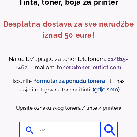
Tinta, toner, boja za printer
Besplatna dostava za sve narudžbe
iznad 50 eura!
Naručite/upitajte za toner telefonom:
01/615-
1462
;
mailom:
toner@toner-outlet.com
formular za ponudu tonera
ispunite
ili nas
gdje
smo
posjetite: Trgovina tonera i tinti
(
)
Upišite oznaku svog tonera / tinte / printera
U
s