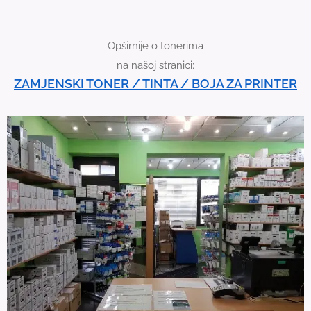
i
c
Opširnije o tonerima
e
na našoj stranici:
u
ZAMJENSKI TONER / TINTA / BOJA ZA PRINTER
s
e
r
s
c
a
n
u
s
e
t
o