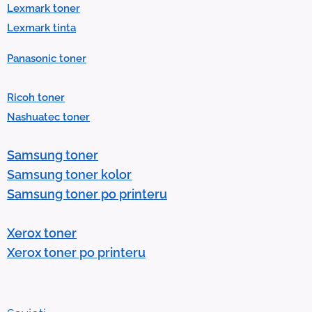
t
Lexmark toner
.
Lexmark tinta
P
Panasonic toner
r
e
Ricoh toner
s
Nashuatec toner
s
e
Samsung toner
n
Samsung toner kolor
t
Samsung toner po printeru
e
r
Xerox toner
t
Xerox toner po printeru
o
g
o
t