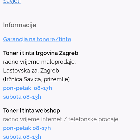
Savjeti
o
t
h
Informacije
e
Garancija na tonere/tinte
s
e
Toner i tinta trgovina Zagreb
l
radno vrijeme maloprodaje:
e
Lastovska 2a, Zagreb
c
(tržnica Savica, prizemlje)
t
pon-petak 08-17h
e
subota 08-13h
d
s
Toner i tinta webshop
e
radno vrijeme internet / telefonske prodaje:
a
pon-petak 08-17h
r
subota 08-13h