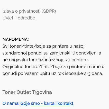
c
h
Izjava o privatnosti
(GDPR)
r
Uvjeti i odredbe
e
s
u
NAPOMENA:
l
Svi toneri/tinte/boje za printere u našoj
t
standardnoj ponudi su zamjenski ili obnovljeni a
.
ne originalni toneri/tinte/boje za printere.
T
Originalne tonere/tinte/boje za printere imamo u
o
ponudi po Vašem upitu uz rok isporuke 2-3 dana.
u
c
h
Toner Outlet Trgovina
d
e
O nama:
Gdje smo - karta i kontakt
v