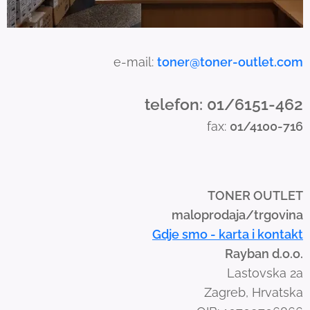
u
c
h
a
e-mail:
toner@toner-outlet.com
n
d
telefon: 01/6151-462
s
fax:
01/4100-716
w
i
p
e
TONER OUTLET
g
maloprodaja/trgovina
e
Gdje smo - karta i kontakt
s
Rayban d.o.o.
t
Lastovska 2a
u
Zagreb, Hrvatska
r