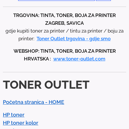
e
t
TRGOVINA: TINTA, TONER, BOJA ZA PRINTER
h
ZAGREB, SAVICA
e
gdje kupiti toner za printer / tintu za printer / boju za
u
printer:
Toner Outlet trgovina - gdje smo
p
WEBSHOP: TINTA, TONER, BOJA ZA PRINTER
a
HRVATSKA :
www.toner-outlet.com
n
d
d
TONER OUTLET
o
w
n
Početna stranica - HOME
a
r
HP toner
r
HP toner kolor