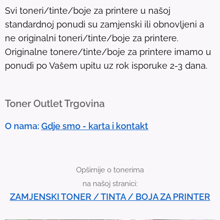
l
Svi toneri/tinte/boje za printere u našoj
t
standardnoj ponudi su zamjenski ili obnovljeni a
.
ne originalni toneri/tinte/boje za printere.
T
Originalne tonere/tinte/boje za printere imamo u
o
ponudi po Vašem upitu uz rok isporuke 2-3 dana.
u
c
h
Toner Outlet Trgovina
d
e
O nama:
Gdje smo - karta i kontakt
v
i
c
Opširnije o tonerima
e
na našoj stranici:
u
ZAMJENSKI TONER / TINTA / BOJA ZA PRINTER
s
e