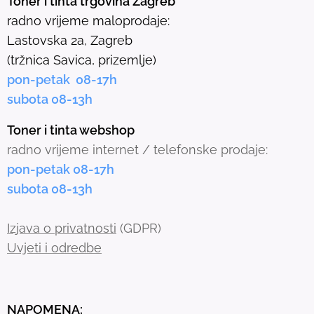
Toner i tinta trgovina Zagreb
l
radno vrijeme maloprodaje:
e
Lastovska 2a, Zagreb
c
(tržnica Savica, prizemlje)
t
pon-petak 08-17h
e
subota 08-13h
d
s
Toner i tinta webshop
e
radno vrijeme internet / telefonske prodaje:
a
pon-petak 08-17h
r
subota 08-13h
c
h
Izjava o privatnosti
(GDPR)
r
Uvjeti i odredbe
e
s
u
NAPOMENA: