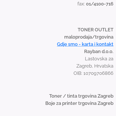
fax:
01/4100-716
w
i
p
e
TONER OUTLET
g
maloprodaja/trgovina
e
Gdje smo - karta i kontakt
s
Rayban d.o.o.
t
Lastovska 2a
u
Zagreb, Hrvatska
r
OIB: 10709706866
e
s
.
Toner / tinta trgovina Zagreb
Boje za printer trgovina Zagreb