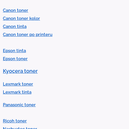
l
Canon toner
e
Canon toner kolor
c
Canon tinta
t
Canon toner po printeru
a
r
Epson tinta
e
Epson toner
s
u
Kyocera toner
l
t
Lexmark toner
.
Lexmark tinta
P
Panasonic toner
r
e
Ricoh toner
s
Nashuatec toner