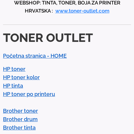
WEBSHOP: TINTA, TONER, BOJA ZA PRINTER
a
HRVATSKA :
www.toner-outlet.com
n
d
d
TONER OUTLET
o
w
n
Početna stranica - HOME
a
r
HP toner
r
HP toner kolor
o
HP tinta
w
HP toner po printeru
s
t
Brother toner
o
Brother drum
s
Brother tinta
e