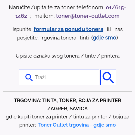
Naručite/upitajte za toner telefonom:
01/615-
1462
;
mailom:
toner@toner-outlet.com
formular za ponudu tonera
ispunite
ili nas
gdje
smo
posjetite: Trgovina tonera i tinti
(
)
Upišite oznaku svog tonera / tinte / printera
U
s
e
t
TRGOVINA: TINTA, TONER, BOJA ZA PRINTER
h
ZAGREB, SAVICA
e
gdje kupiti toner za printer / tintu za printer / boju za
u
printer:
Toner Outlet trgovina - gdje smo
p