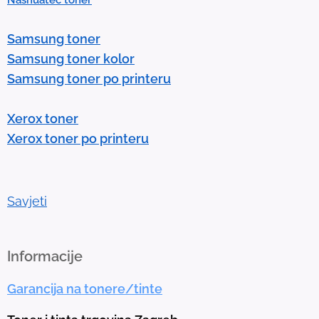
s
e
Samsung toner
n
Samsung toner kolor
t
Samsung toner po printeru
e
r
Xerox toner
t
Xerox toner po printeru
o
g
o
t
Savjeti
o
t
h
Informacije
e
Garancija na tonere/tinte
s
e