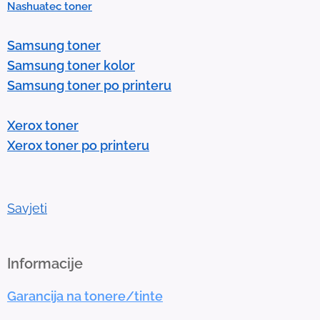
Nashuatec toner
s
e
Samsung toner
n
Samsung toner kolor
t
Samsung toner po printeru
e
r
Xerox toner
t
Xerox toner po printeru
o
g
o
t
Savjeti
o
t
h
Informacije
e
Garancija na tonere/tinte
s
e