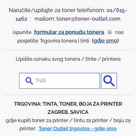
Naručite/upitajte za toner telefonom:
01/615-
1462
;
mailom:
toner@toner-outlet.com
formular za ponudu tonera
ispunite
ili nas
gdje
smo
posjetite: Trgovina tonera i tinti
(
)
Upišite oznaku svog tonera / tinte / printera
U
s
e
t
TRGOVINA: TINTA, TONER, BOJA ZA PRINTER
h
ZAGREB, SAVICA
e
gdje kupiti toner za printer / tintu za printer / boju za
u
printer:
Toner Outlet trgovina - gdje smo
p