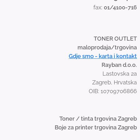
s
fax:
01/4100-716
w
i
p
e
TONER OUTLET
g
maloprodaja/trgovina
e
Gdje smo - karta i kontakt
s
Rayban d.o.o.
t
Lastovska 2a
u
Zagreb, Hrvatska
r
OIB: 10709706866
e
s
.
Toner / tinta trgovina Zagreb
Boje za printer trgovina Zagreb