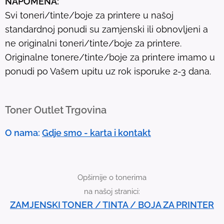
NAPOMENA:
l
Svi toneri/tinte/boje za printere u našoj
t
standardnoj ponudi su zamjenski ili obnovljeni a
.
ne originalni toneri/tinte/boje za printere.
T
Originalne tonere/tinte/boje za printere imamo u
o
ponudi po Vašem upitu uz rok isporuke 2-3 dana.
u
c
h
Toner Outlet Trgovina
d
e
O nama:
Gdje smo - karta i kontakt
v
i
c
Opširnije o tonerima
e
na našoj stranici:
u
ZAMJENSKI TONER / TINTA / BOJA ZA PRINTER
s
e