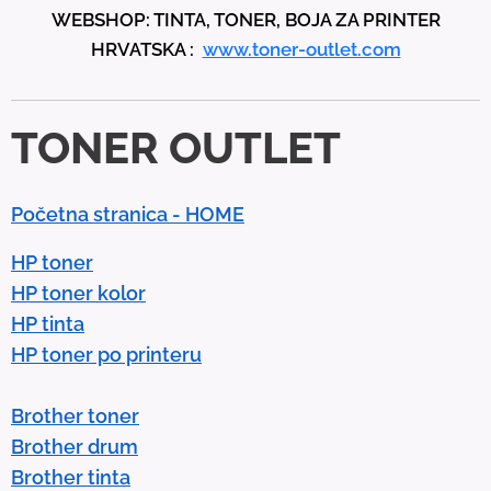
WEBSHOP: TINTA, TONER, BOJA ZA PRINTER
a
HRVATSKA :
www.toner-outlet.com
n
d
d
TONER OUTLET
o
w
n
Početna stranica - HOME
a
r
HP toner
r
HP toner kolor
o
HP tinta
w
HP toner po printeru
s
t
Brother toner
o
Brother drum
s
Brother tinta