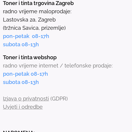
Toner i tinta trgovina Zagreb
l
radno vrijeme maloprodaje:
e
Lastovska 2a, Zagreb
c
(tržnica Savica, prizemlje)
t
pon-petak 08-17h
e
subota 08-13h
d
s
Toner i tinta webshop
e
radno vrijeme internet / telefonske prodaje:
a
pon-petak 08-17h
r
subota 08-13h
c
h
Izjava o privatnosti
(GDPR)
r
Uvjeti i odredbe
e
s
u