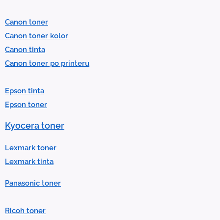
e
l
Canon toner
e
Canon toner kolor
c
Canon tinta
t
Canon toner po printeru
a
r
Epson tinta
e
Epson toner
s
u
Kyocera toner
l
t
Lexmark toner
.
Lexmark tinta
P
Panasonic toner
r
e
Ricoh toner
s