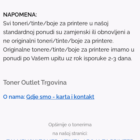
u
NAPOMENA:
l
Svi toneri/tinte/boje za printere u našoj
t
standardnoj ponudi su zamjenski ili obnovljeni a
.
ne originalni toneri/tinte/boje za printere.
T
Originalne tonere/tinte/boje za printere imamo u
o
ponudi po Vašem upitu uz rok isporuke 2-3 dana.
u
c
h
Toner Outlet Trgovina
d
e
O nama:
Gdje smo - karta i kontakt
v
i
c
Opširnije o tonerima
e
na našoj stranici:
u