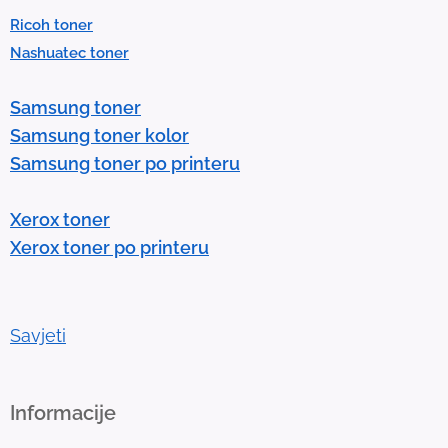
e
Ricoh toner
s
Nashuatec toner
s
e
Samsung toner
n
Samsung toner kolor
t
Samsung toner po printeru
e
r
Xerox toner
t
Xerox toner po printeru
o
g
o
t
Savjeti
o
t
h
Informacije
e