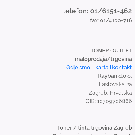
d
telefon: 01/6151-462
s
fax:
01/4100-716
w
i
p
e
TONER OUTLET
g
maloprodaja/trgovina
e
Gdje smo - karta i kontakt
s
Rayban d.o.o.
t
Lastovska 2a
u
Zagreb, Hrvatska
r
OIB: 10709706866
e
s
.
Toner / tinta trgovina Zagreb