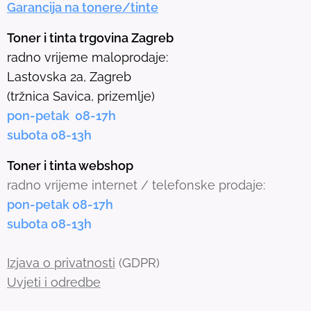
Garancija na tonere/tinte
s
e
Toner i tinta trgovina Zagreb
l
radno vrijeme maloprodaje:
e
Lastovska 2a, Zagreb
c
(tržnica Savica, prizemlje)
t
pon-petak 08-17h
e
subota 08-13h
d
s
Toner i tinta webshop
e
radno vrijeme internet / telefonske prodaje:
a
pon-petak 08-17h
r
subota 08-13h
c
h
Izjava o privatnosti
(GDPR)
r
Uvjeti i odredbe
e
s