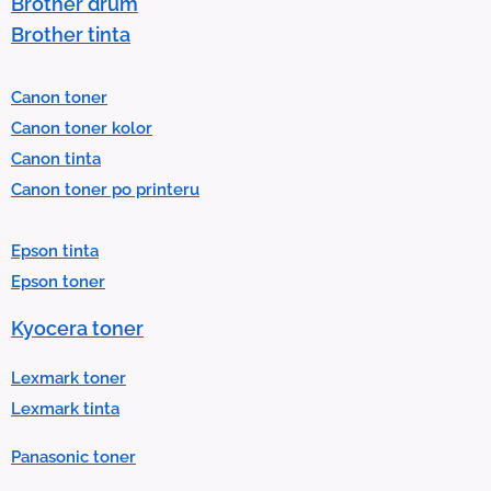
Brother drum
s
Brother tinta
e
l
Canon toner
e
Canon toner kolor
c
Canon tinta
t
Canon toner po printeru
a
r
Epson tinta
e
Epson toner
s
u
Kyocera toner
l
t
Lexmark toner
.
Lexmark tinta
P
Panasonic toner
r