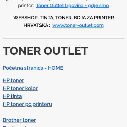
u
printer:
Toner Outlet trgovina - gdje smo
p
WEBSHOP: TINTA, TONER, BOJA ZA PRINTER
a
HRVATSKA :
www.toner-outlet.com
n
d
d
TONER OUTLET
o
w
n
Početna stranica - HOME
a
r
HP toner
r
HP toner kolor
o
HP tinta
w
HP toner po printeru
s
t
Brother toner
o