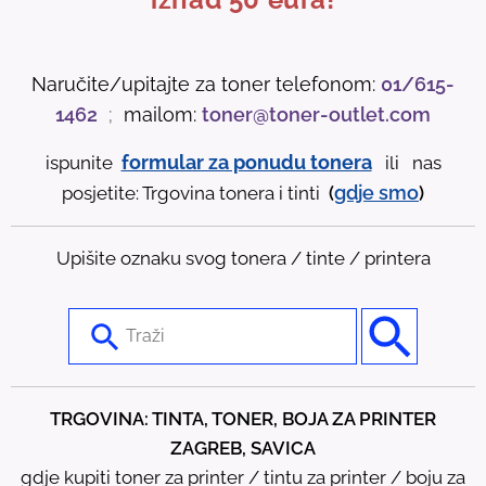
Naručite/upitajte za toner telefonom:
01/615-
1462
;
mailom:
toner@toner-outlet.com
formular za ponudu tonera
ispunite
ili nas
gdje
smo
posjetite: Trgovina tonera i tinti
(
)
Upišite oznaku svog tonera / tinte / printera
U
s
e
t
TRGOVINA: TINTA, TONER, BOJA ZA PRINTER
h
ZAGREB, SAVICA
e
gdje kupiti toner za printer / tintu za printer / boju za