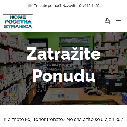
Trebate pomoć? Nazovite: 01/615-1462
Zatražite
Ponudu
Ne znate koji toner trebate? Ne snalazite se u cjeniku?