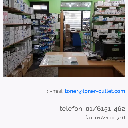
c
a
n
u
s
e
t
o
u
c
h
a
e-mail:
toner@toner-outlet.com
n
d
telefon: 01/6151-462
s
fax:
01/4100-716
w
i