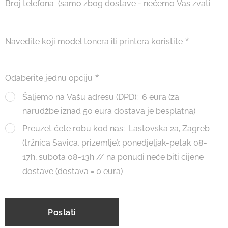
Broj telefona (samo zbog dostave - nećemo Vas zvati
bez razloga)
Navedite koji model tonera ili printera koristite
Odaberite jednu opciju
Šaljemo na Vašu adresu (DPD): 6 eura (za
narudžbe iznad 50 eura dostava je besplatna)
Preuzet ćete robu kod nas: Lastovska 2a, Zagreb
(tržnica Savica, prizemlje); ponedjeljak-petak 08-
17h, subota 08-13h // na ponudi neće biti cijene
dostave (dostava = 0 eura)
Poslati