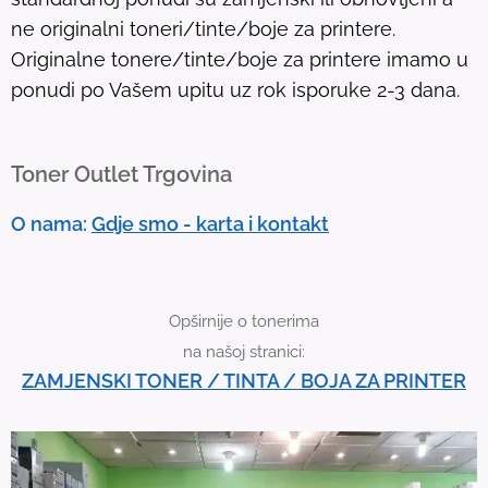
.
ne originalni toneri/tinte/boje za printere.
T
Originalne tonere/tinte/boje za printere imamo u
o
ponudi po Vašem upitu uz rok isporuke 2-3 dana.
u
c
h
Toner Outlet Trgovina
d
e
O nama:
Gdje smo - karta i kontakt
v
i
c
Opširnije o tonerima
e
na našoj stranici:
u
ZAMJENSKI TONER / TINTA / BOJA ZA PRINTER
s
e
r
s