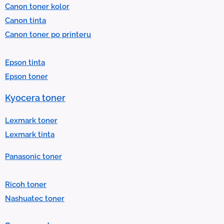
Canon toner kolor
c
Canon tinta
t
Canon toner po printeru
a
r
Epson tinta
e
Epson toner
s
u
Kyocera toner
l
t
Lexmark toner
.
Lexmark tinta
P
Panasonic toner
r
e
Ricoh toner
s
Nashuatec toner
s
e