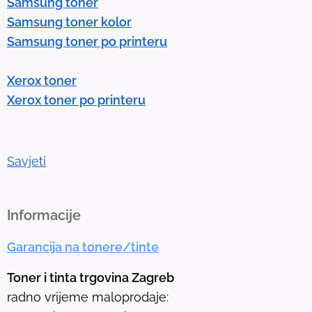
Samsung toner
n
Samsung toner kolor
t
Samsung toner po printeru
e
r
Xerox toner
t
Xerox toner po printeru
o
g
o
t
Savjeti
o
t
h
Informacije
e
Garancija na tonere/tinte
s
e
Toner i tinta trgovina Zagreb
l
radno vrijeme maloprodaje:
e