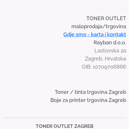
p
e
TONER OUTLET
g
maloprodaja/trgovina
e
Gdje smo - karta i kontakt
s
Rayban d.o.o.
t
Lastovska 2a
u
Zagreb, Hrvatska
r
OIB: 10709706866
e
s
.
Toner / tinta trgovina Zagreb
Boje za printer trgovina Zagreb
TONER OUTLET ZAGREB