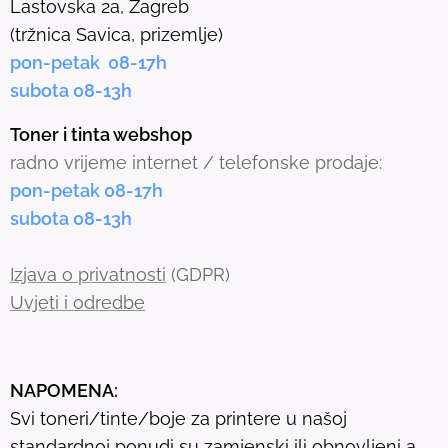
Lastovska 2a, Zagreb
c
(tržnica Savica, prizemlje)
t
pon-petak 08-17h
e
subota 08-13h
d
s
Toner i tinta webshop
e
radno vrijeme internet / telefonske prodaje:
a
pon-petak 08-17h
r
subota 08-13h
c
h
Izjava o privatnosti
(GDPR)
r
Uvjeti i odredbe
e
s
u
NAPOMENA:
l
Svi toneri/tinte/boje za printere u našoj
t
standardnoj ponudi su zamjenski ili obnovljeni a