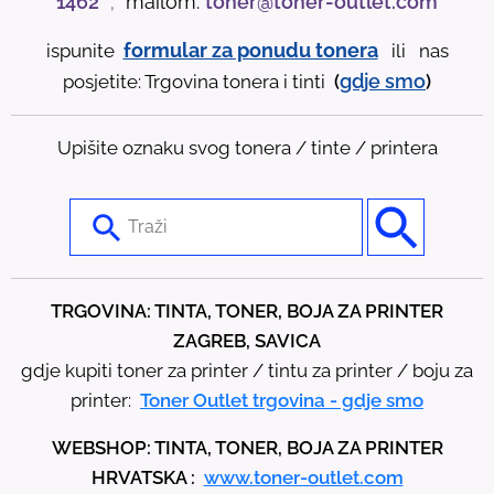
1462
;
mailom:
toner@toner-outlet.com
formular za ponudu tonera
ispunite
ili nas
gdje
smo
posjetite: Trgovina tonera i tinti
(
)
Upišite oznaku svog tonera / tinte / printera
U
s
e
t
TRGOVINA: TINTA, TONER, BOJA ZA PRINTER
h
ZAGREB, SAVICA
e
gdje kupiti toner za printer / tintu za printer / boju za
u
printer:
Toner Outlet trgovina - gdje smo
p
WEBSHOP: TINTA, TONER, BOJA ZA PRINTER
a
HRVATSKA :
www.toner-outlet.com
n