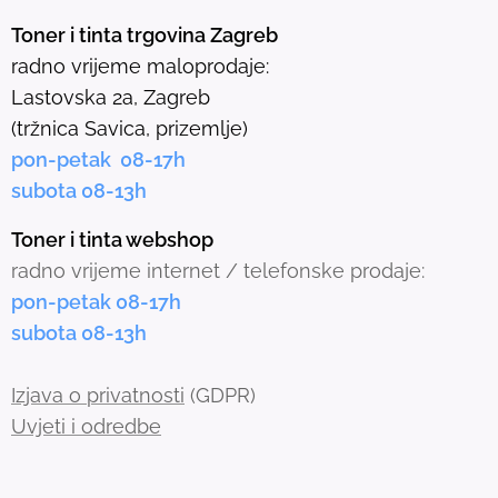
e
Toner i tinta trgovina Zagreb
l
radno vrijeme maloprodaje:
e
Lastovska 2a, Zagreb
c
(tržnica Savica, prizemlje)
t
pon-petak 08-17h
e
subota 08-13h
d
s
Toner i tinta webshop
e
radno vrijeme internet / telefonske prodaje:
a
pon-petak 08-17h
r
subota 08-13h
c
h
Izjava o privatnosti
(GDPR)
r
Uvjeti i odredbe
e
s