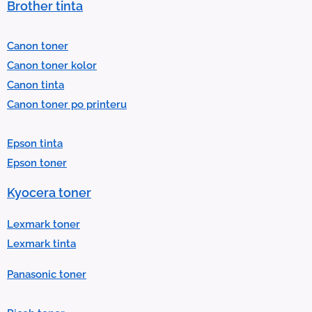
Brother tinta
e
l
Canon toner
e
Canon toner kolor
c
Canon tinta
t
Canon toner po printeru
a
r
Epson tinta
e
Epson toner
s
u
Kyocera toner
l
t
Lexmark toner
.
Lexmark tinta
P
Panasonic toner
r
e