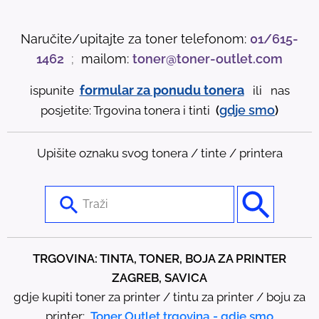
Naručite/upitajte za toner telefonom:
01/615-
1462
;
mailom:
toner@toner-outlet.com
formular za ponudu tonera
ispunite
ili nas
gdje
smo
posjetite: Trgovina tonera i tinti
(
)
Upišite oznaku svog tonera / tinte / printera
U
s
e
t
TRGOVINA: TINTA, TONER, BOJA ZA PRINTER
h
ZAGREB, SAVICA
e
gdje kupiti toner za printer / tintu za printer / boju za
u
printer:
Toner Outlet trgovina - gdje smo