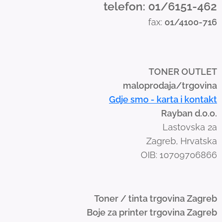
telefon: 01/6151-462
s
fax:
01/4100-716
w
i
p
e
TONER OUTLET
g
maloprodaja/trgovina
e
Gdje smo - karta i kontakt
s
Rayban d.o.o.
t
Lastovska 2a
u
Zagreb, Hrvatska
r
OIB: 10709706866
e
s
.
Toner / tinta trgovina Zagreb
Boje za printer trgovina Zagreb