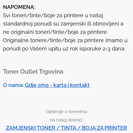
u
NAPOMENA:
l
Svi toneri/tinte/boje za printere u našoj
t
standardnoj ponudi su zamjenski ili obnovljeni a
.
ne originalni toneri/tinte/boje za printere.
T
Originalne tonere/tinte/boje za printere imamo u
o
ponudi po Vašem upitu uz rok isporuke 2-3 dana.
u
c
h
Toner Outlet Trgovina
d
e
O nama:
Gdje smo - karta i kontakt
v
i
c
Opširnije o tonerima
e
na našoj stranici:
u
ZAMJENSKI TONER / TINTA / BOJA ZA PRINTER
s