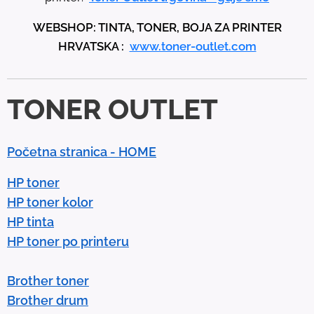
p
WEBSHOP: TINTA, TONER, BOJA ZA PRINTER
a
HRVATSKA :
www.toner-outlet.com
n
d
d
TONER OUTLET
o
w
n
Početna stranica - HOME
a
r
HP toner
r
HP toner kolor
o
HP tinta
w
HP toner po printeru
s
t
Brother toner
o
Brother drum
s