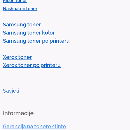
Ricoh toner
s
Nashuatec toner
s
e
Samsung toner
n
Samsung toner kolor
t
Samsung toner po printeru
e
r
Xerox toner
t
Xerox toner po printeru
o
g
o
t
Savjeti
o
t
h
Informacije
e
Garancija na tonere/tinte
s