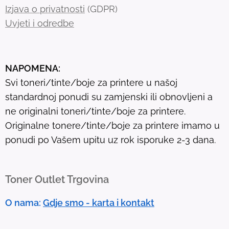
h
Izjava o privatnosti
(GDPR)
r
Uvjeti i odredbe
e
s
u
NAPOMENA:
l
Svi toneri/tinte/boje za printere u našoj
t
standardnoj ponudi su zamjenski ili obnovljeni a
.
ne originalni toneri/tinte/boje za printere.
T
Originalne tonere/tinte/boje za printere imamo u
o
ponudi po Vašem upitu uz rok isporuke 2-3 dana.
u
c
h
Toner Outlet Trgovina
d
e
O nama:
Gdje smo - karta i kontakt
v
i