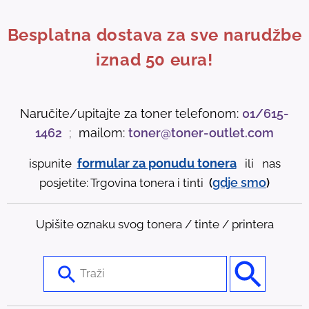
Besplatna dostava za sve narudžbe
iznad 50 eura!
Naručite/upitajte za toner telefonom:
01/615-
1462
;
mailom:
toner@toner-outlet.com
formular za ponudu tonera
ispunite
ili nas
gdje
smo
posjetite: Trgovina tonera i tinti
(
)
Upišite oznaku svog tonera / tinte / printera
U
s
e