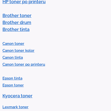
w
HP toner po printeru
s
t
Brother toner
o
Brother drum
s
Brother tinta
e
l
Canon toner
e
Canon toner kolor
c
Canon tinta
t
Canon toner po printeru
a
r
Epson tinta
e
Epson toner
s
u
Kyocera toner
l
t
Lexmark toner