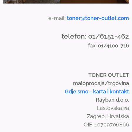
c
h
a
e-mail:
toner@toner-outlet.com
n
d
telefon: 01/6151-462
s
fax:
01/4100-716
w
i
p
e
TONER OUTLET
g
maloprodaja/trgovina
e
Gdje smo - karta i kontakt
s
Rayban d.o.o.
t
Lastovska 2a
u
Zagreb, Hrvatska
r
OIB: 10709706866
e