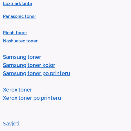
.
Lexmark tinta
P
Panasonic toner
r
e
Ricoh toner
s
Nashuatec toner
s
e
Samsung toner
n
Samsung toner kolor
t
Samsung toner po printeru
e
r
Xerox toner
t
Xerox toner po printeru
o
g
o
t
Savjeti
o