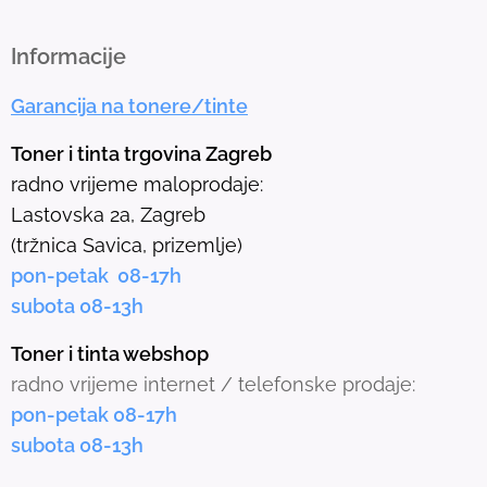
t
h
Informacije
e
Garancija na tonere/tinte
s
e
Toner i tinta trgovina Zagreb
l
radno vrijeme maloprodaje:
e
Lastovska 2a, Zagreb
c
(tržnica Savica, prizemlje)
t
pon-petak 08-17h
e
subota 08-13h
d
s
Toner i tinta webshop
e
radno vrijeme internet / telefonske prodaje:
a
pon-petak 08-17h
r
subota 08-13h
c