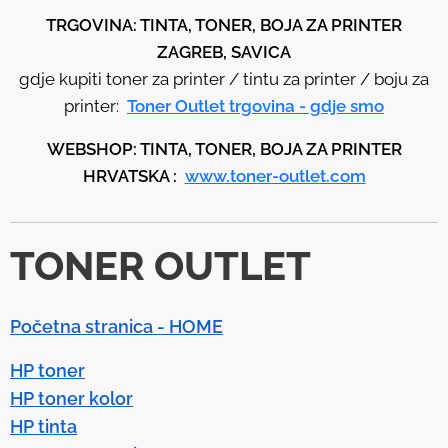
t
TRGOVINA: TINTA, TONER, BOJA ZA PRINTER
h
ZAGREB, SAVICA
e
gdje kupiti toner za printer / tintu za printer / boju za
u
printer:
Toner Outlet trgovina - gdje smo
p
WEBSHOP: TINTA, TONER, BOJA ZA PRINTER
a
HRVATSKA :
www.toner-outlet.com
n
d
d
TONER OUTLET
o
w
n
Početna stranica - HOME
a
r
HP toner
r
HP toner kolor
o
HP tinta