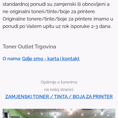
standardnoj ponudi su zamjenski ili obnovljeni a
.
ne originalni toneri/tinte/boje za printere.
T
Originalne tonere/tinte/boje za printere imamo u
o
ponudi po Vašem upitu uz rok isporuke 2-3 dana.
u
c
h
Toner Outlet Trgovina
d
e
O nama:
Gdje smo - karta i kontakt
v
i
c
Opširnije o tonerima
e
na našoj stranici:
u
ZAMJENSKI TONER / TINTA / BOJA ZA PRINTER
s
e
r