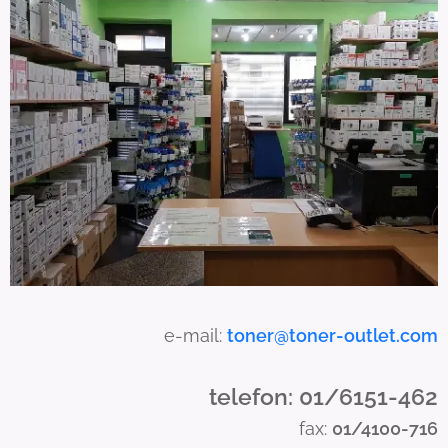
s
c
a
n
u
s
e
t
o
u
c
h
a
e-mail:
toner@toner-outlet.com
n
d
telefon: 01/6151-462
s
fax:
01/4100-716
w