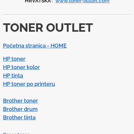
HRVATSKA :
www.toner-outlet.com
n
d
d
TONER OUTLET
o
w
n
Početna stranica - HOME
a
r
HP toner
r
HP toner kolor
o
HP tinta
w
HP toner po printeru
s
t
Brother toner
o
Brother drum
s
Brother tinta
e
l