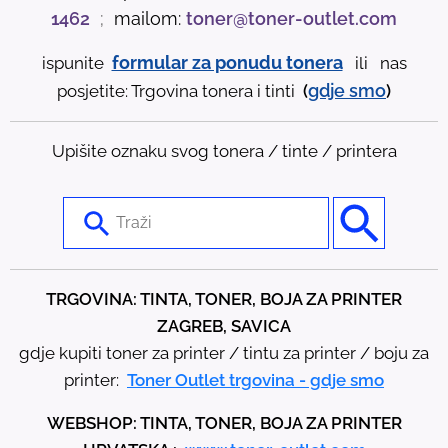
1462
;
mailom:
toner@toner-outlet.com
formular za ponudu tonera
ispunite
ili nas
gdje
smo
posjetite: Trgovina tonera i tinti
(
)
Upišite oznaku svog tonera / tinte / printera
U
s
e
t
TRGOVINA: TINTA, TONER, BOJA ZA PRINTER
h
ZAGREB, SAVICA
e
gdje kupiti toner za printer / tintu za printer / boju za
u
printer:
Toner Outlet trgovina - gdje smo
p
WEBSHOP: TINTA, TONER, BOJA ZA PRINTER
a