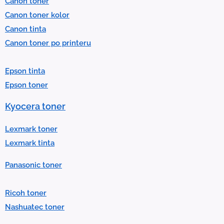
Canon toner
e
Canon toner kolor
c
Canon tinta
t
Canon toner po printeru
a
r
Epson tinta
e
Epson toner
s
u
Kyocera toner
l
t
Lexmark toner
.
Lexmark tinta
P
Panasonic toner
r
e
Ricoh toner
s
Nashuatec toner
s
e