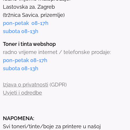
e
Lastovska 2a, Zagreb
c
(tržnica Savica, prizemlje)
t
pon-petak 08-17h
e
subota 08-13h
d
s
Toner i tinta webshop
e
radno vrijeme internet / telefonske prodaje:
a
pon-petak 08-17h
r
subota 08-13h
c
h
Izjava o privatnosti
(GDPR)
r
Uvjeti i odredbe
e
s
u
NAPOMENA:
l
Svi toneri/tinte/boje za printere u našoj
t