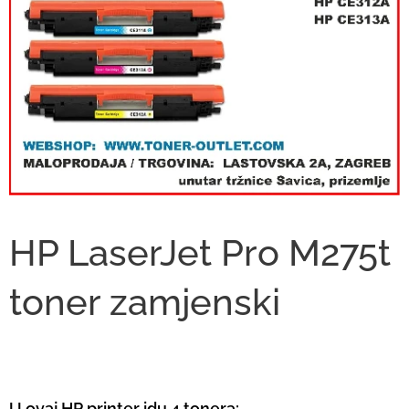
HP LaserJet Pro M275t
toner zamjenski
U ovaj HP printer idu 4 tonera: