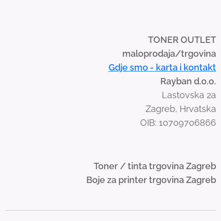
i
p
e
TONER OUTLET
g
maloprodaja/trgovina
e
Gdje smo - karta i kontakt
s
Rayban d.o.o.
t
Lastovska 2a
u
Zagreb, Hrvatska
r
OIB: 10709706866
e
s
.
Toner / tinta trgovina Zagreb
Boje za printer trgovina Zagreb