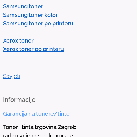
Samsung toner
n
Samsung toner kolor
t
Samsung toner po printeru
e
r
Xerox toner
t
Xerox toner po printeru
o
g
o
t
Savjeti
o
t
h
Informacije
e
Garancija na tonere/tinte
s
e
Toner i tinta trgovina Zagreb
l
radno vrijeme maloprodaje: