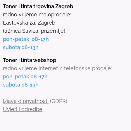
e
Toner i tinta trgovina Zagreb
l
radno vrijeme maloprodaje:
e
Lastovska 2a, Zagreb
c
(tržnica Savica, prizemlje)
t
pon-petak 08-17h
e
subota 08-13h
d
s
Toner i tinta webshop
e
radno vrijeme internet / telefonske prodaje:
a
pon-petak 08-17h
r
subota 08-13h
c
h
Izjava o privatnosti
(GDPR)
r
Uvjeti i odredbe
e
s
u