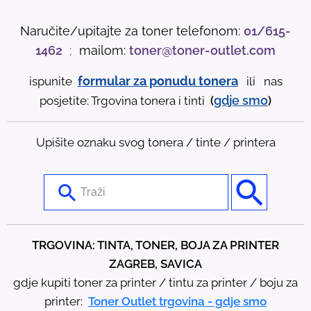
Naručite/upitajte za toner telefonom:
01/615-
1462
;
mailom:
toner@toner-outlet.com
formular za ponudu tonera
ispunite
ili nas
gdje
smo
posjetite: Trgovina tonera i tinti
(
)
Upišite oznaku svog tonera / tinte / printera
U
s
e
t
TRGOVINA: TINTA, TONER, BOJA ZA PRINTER
h
ZAGREB, SAVICA
e
gdje kupiti toner za printer / tintu za printer / boju za
u
printer:
Toner Outlet trgovina - gdje smo