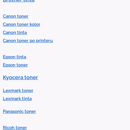
e
l
Canon toner
e
Canon toner kolor
c
Canon tinta
t
Canon toner po printeru
a
r
Epson tinta
e
Epson toner
s
u
Kyocera toner
l
t
Lexmark toner
.
Lexmark tinta
P
Panasonic toner
r
e
Ricoh toner
s