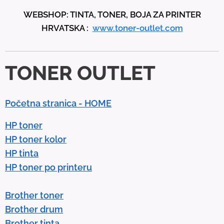
p
WEBSHOP: TINTA, TONER, BOJA ZA PRINTER
a
HRVATSKA :
www.toner-outlet.com
n
d
d
TONER OUTLET
o
w
n
Početna stranica - HOME
a
r
HP toner
r
HP toner kolor
o
HP tinta
w
HP toner po printeru
s
t
Brother toner
o
Brother drum
s
Brother tinta