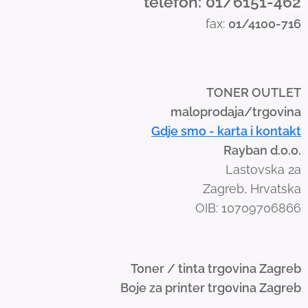
telefon: 01/6151-462
s
fax:
01/4100-716
w
i
p
e
TONER OUTLET
g
maloprodaja/trgovina
e
Gdje smo - karta i kontakt
s
Rayban d.o.o.
t
Lastovska 2a
u
Zagreb, Hrvatska
r
OIB: 10709706866
e
s
.
Toner / tinta trgovina Zagreb
Boje za printer trgovina Zagreb