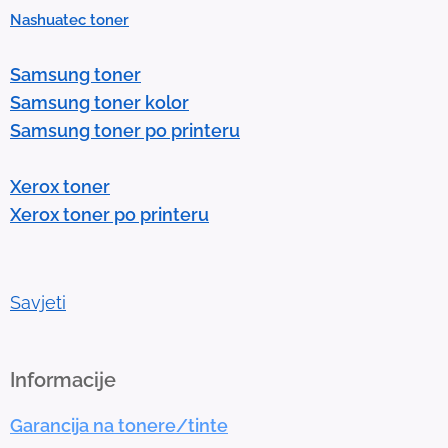
Nashuatec toner
s
e
Samsung toner
n
Samsung toner kolor
t
Samsung toner po printeru
e
r
Xerox toner
t
Xerox toner po printeru
o
g
o
t
Savjeti
o
t
h
Informacije
e
Garancija na tonere/tinte
s