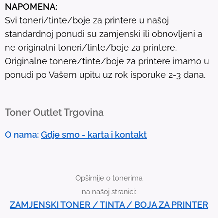
NAPOMENA:
l
Svi toneri/tinte/boje za printere u našoj
t
standardnoj ponudi su zamjenski ili obnovljeni a
.
ne originalni toneri/tinte/boje za printere.
T
Originalne tonere/tinte/boje za printere imamo u
o
ponudi po Vašem upitu uz rok isporuke 2-3 dana.
u
c
h
Toner Outlet Trgovina
d
e
O nama:
Gdje smo - karta i kontakt
v
i
c
Opširnije o tonerima
e
na našoj stranici:
u
ZAMJENSKI TONER / TINTA / BOJA ZA PRINTER
s