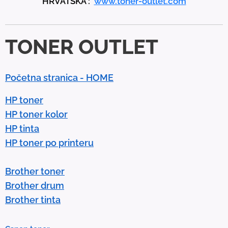
HRVATSKA :
www.toner-outlet.com
n
d
d
TONER OUTLET
o
w
n
Početna stranica - HOME
a
r
HP toner
r
HP toner kolor
o
HP tinta
w
HP toner po printeru
s
t
Brother toner
o
Brother drum
s
Brother tinta
e
l