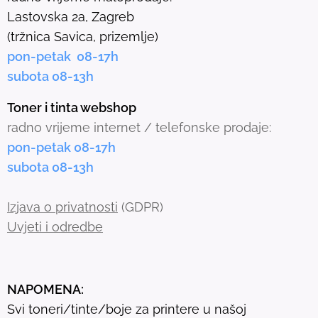
e
Lastovska 2a, Zagreb
c
(tržnica Savica, prizemlje)
t
pon-petak 08-17h
e
subota 08-13h
d
s
Toner i tinta webshop
e
radno vrijeme internet / telefonske prodaje:
a
pon-petak 08-17h
r
subota 08-13h
c
h
Izjava o privatnosti
(GDPR)
r
Uvjeti i odredbe
e
s
u
NAPOMENA:
l
Svi toneri/tinte/boje za printere u našoj
t