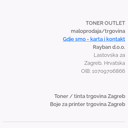
i
p
e
TONER OUTLET
g
maloprodaja/trgovina
e
Gdje smo - karta i kontakt
s
Rayban d.o.o.
t
Lastovska 2a
u
Zagreb, Hrvatska
r
OIB: 10709706866
e
s
.
Toner / tinta trgovina Zagreb
Boje za printer trgovina Zagreb