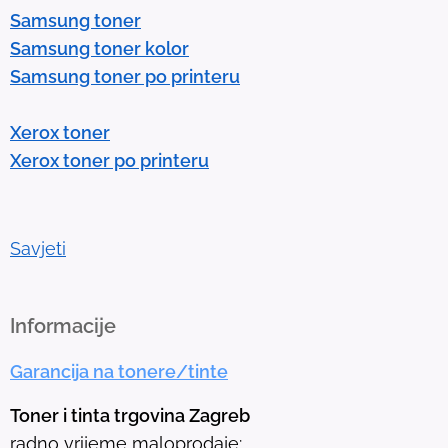
Samsung toner
n
Samsung toner kolor
t
Samsung toner po printeru
e
r
Xerox toner
t
Xerox toner po printeru
o
g
o
t
Savjeti
o
t
h
Informacije
e
Garancija na tonere/tinte
s
e
Toner i tinta trgovina Zagreb
l
radno vrijeme maloprodaje: