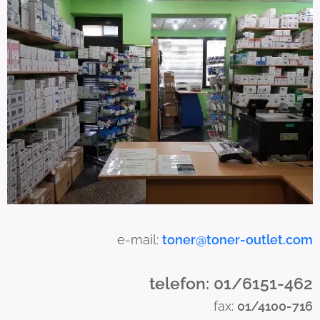
s
c
a
n
u
s
e
t
o
u
c
h
a
e-mail:
toner@toner-outlet.com
n
d
telefon: 01/6151-462
s
fax:
01/4100-716
w