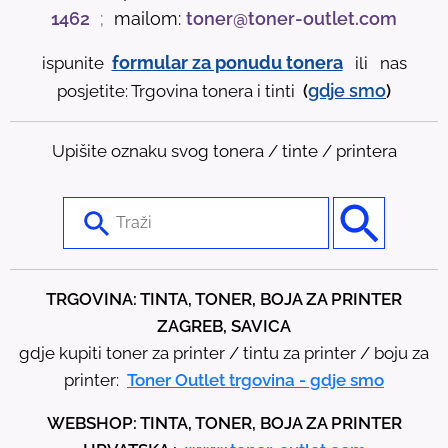
1462
;
mailom:
toner@toner-outlet.com
formular za ponudu tonera
ispunite
ili nas
gdje
smo
posjetite: Trgovina tonera i tinti
(
)
Upišite oznaku svog tonera / tinte / printera
U
s
e
t
TRGOVINA: TINTA, TONER, BOJA ZA PRINTER
h
ZAGREB, SAVICA
e
gdje kupiti toner za printer / tintu za printer / boju za
u
printer:
Toner Outlet trgovina - gdje smo
p
WEBSHOP: TINTA, TONER, BOJA ZA PRINTER
a