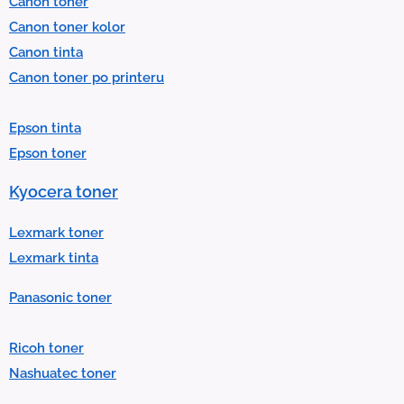
Canon toner
e
Canon toner kolor
c
Canon tinta
t
Canon toner po printeru
a
r
Epson tinta
e
Epson toner
s
u
Kyocera toner
l
t
Lexmark toner
.
Lexmark tinta
P
Panasonic toner
r
e
Ricoh toner
s
Nashuatec toner
s
e