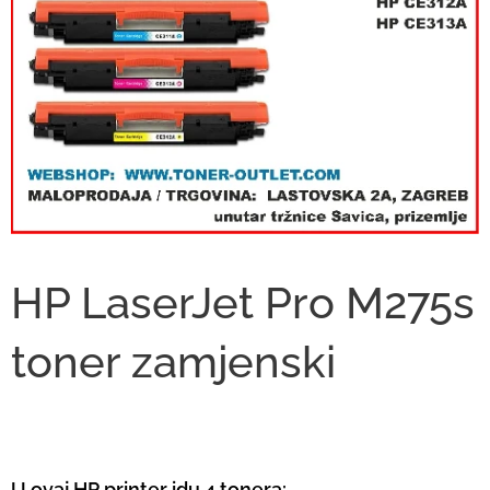
HP LaserJet Pro M275s
toner zamjenski
U ovaj HP printer idu 4 tonera: