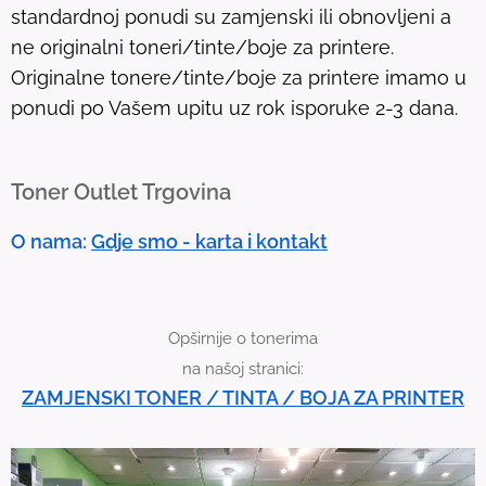
standardnoj ponudi su zamjenski ili obnovljeni a
.
ne originalni toneri/tinte/boje za printere.
T
Originalne tonere/tinte/boje za printere imamo u
o
ponudi po Vašem upitu uz rok isporuke 2-3 dana.
u
c
h
Toner Outlet Trgovina
d
e
O nama:
Gdje smo - karta i kontakt
v
i
c
Opširnije o tonerima
e
na našoj stranici:
u
ZAMJENSKI TONER / TINTA / BOJA ZA PRINTER
s
e
r