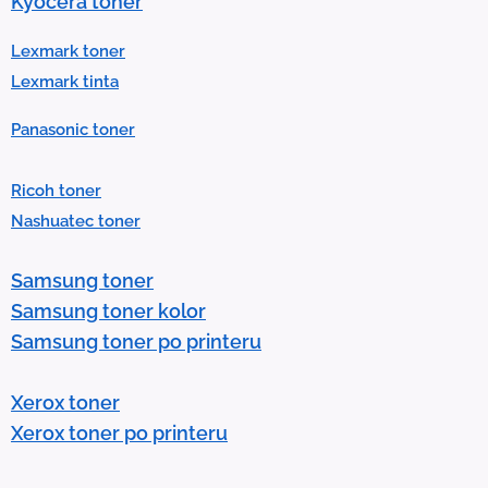
Kyocera toner
l
t
Lexmark toner
.
Lexmark tinta
P
Panasonic toner
r
e
Ricoh toner
s
Nashuatec toner
s
e
Samsung toner
n
Samsung toner kolor
t
Samsung toner po printeru
e
r
Xerox toner
t
Xerox toner po printeru
o
g