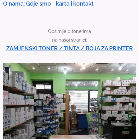
O nama:
Gdje smo - karta i kontakt
v
i
c
Opširnije o tonerima
e
na našoj stranici:
u
ZAMJENSKI TONER / TINTA / BOJA ZA PRINTER
s
e
r
s
c
a
n
u
s
e
t