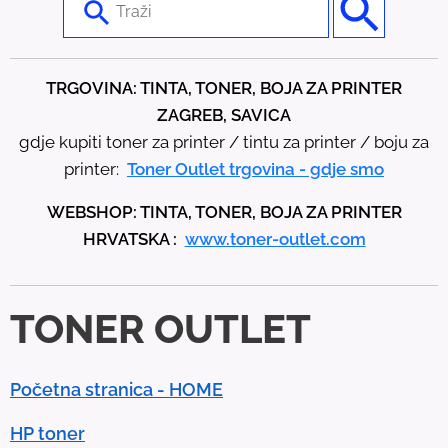
s
e
t
TRGOVINA: TINTA, TONER, BOJA ZA PRINTER
h
ZAGREB, SAVICA
e
gdje kupiti toner za printer / tintu za printer / boju za
u
printer:
Toner Outlet trgovina - gdje smo
p
WEBSHOP: TINTA, TONER, BOJA ZA PRINTER
a
HRVATSKA :
www.toner-outlet.com
n
d
d
TONER OUTLET
o
w
n
Početna stranica - HOME
a
r
HP toner