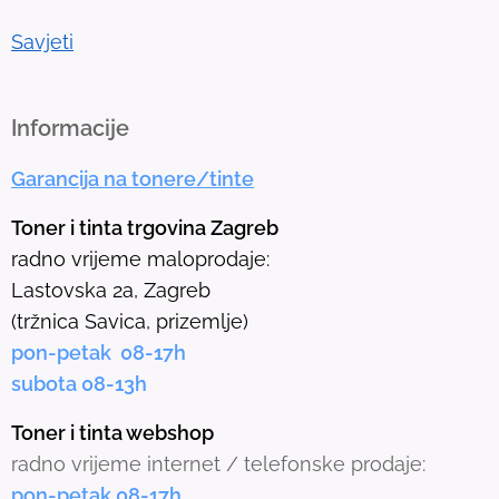
o
t
Savjeti
o
t
h
Informacije
e
Garancija na tonere/tinte
s
e
Toner i tinta trgovina Zagreb
l
radno vrijeme maloprodaje:
e
Lastovska 2a, Zagreb
c
(tržnica Savica, prizemlje)
t
pon-petak 08-17h
e
subota 08-13h
d
s
Toner i tinta webshop
e
radno vrijeme internet / telefonske prodaje:
a
pon-petak 08-17h