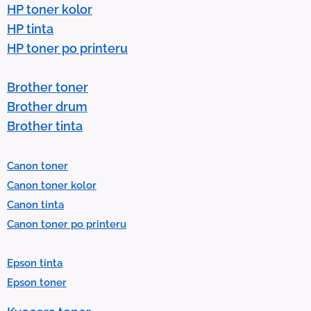
r
HP toner kolor
o
HP tinta
w
HP toner po printeru
s
t
Brother toner
o
Brother drum
s
Brother tinta
e
l
Canon toner
e
Canon toner kolor
c
Canon tinta
t
Canon toner po printeru
a
r
Epson tinta
e
Epson toner
s
u