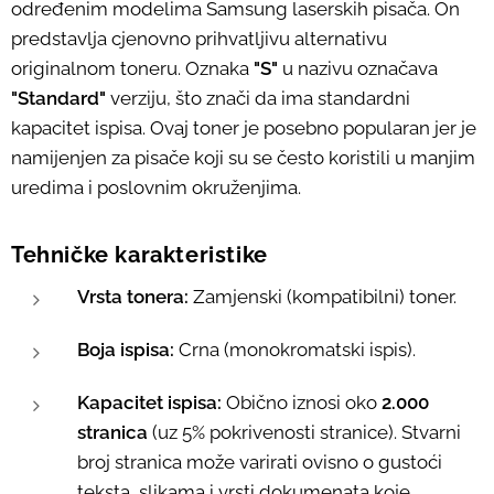
određenim modelima Samsung laserskih pisača. On
predstavlja cjenovno prihvatljivu alternativu
originalnom toneru. Oznaka
"S"
u nazivu označava
"Standard"
verziju, što znači da ima standardni
kapacitet ispisa. Ovaj toner je posebno popularan jer je
namijenjen za pisače koji su se često koristili u manjim
uredima i poslovnim okruženjima.
Tehničke karakteristike
Vrsta tonera:
Zamjenski (kompatibilni) toner.
Boja ispisa:
Crna (monokromatski ispis).
Kapacitet ispisa:
Obično iznosi oko
2.000
stranica
(uz 5% pokrivenosti stranice). Stvarni
broj stranica može varirati ovisno o gustoći
teksta, slikama i vrsti dokumenata koje