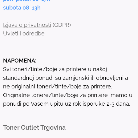
r
subota 08-13h
c
h
Izjava o privatnosti
(GDPR)
r
Uvjeti i odredbe
e
s
u
NAPOMENA:
l
Svi toneri/tinte/boje za printere u našoj
t
standardnoj ponudi su zamjenski ili obnovljeni a
.
ne originalni toneri/tinte/boje za printere.
T
Originalne tonere/tinte/boje za printere imamo u
o
ponudi po Vašem upitu uz rok isporuke 2-3 dana.
u
c
h
Toner Outlet Trgovina
d
e