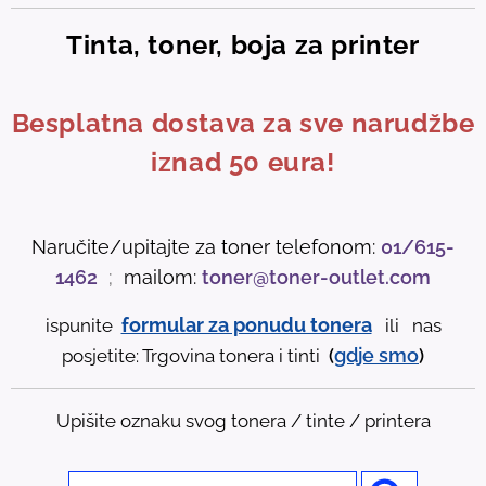
Tinta, toner, boja za printer
Besplatna dostava za sve narudžbe
iznad 50 eura!
Naručite/upitajte za toner telefonom:
01/615-
1462
;
mailom:
toner@toner-outlet.com
formular za ponudu tonera
ispunite
ili nas
gdje
smo
posjetite: Trgovina tonera i tinti
(
)
Upišite oznaku svog tonera / tinte / printera
U