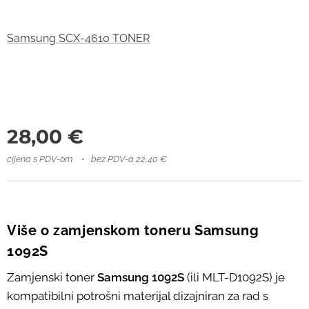
Samsung SCX-4610 TONER
28,00
€
cijena s PDV-om
bez PDV-a 22,40 €
Više o zamjenskom toneru Samsung
1092S
Zamjenski toner
Samsung 1092S
(ili MLT-D1092S) je
kompatibilni potrošni materijal dizajniran za rad s