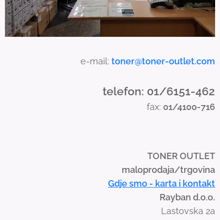
o
u
c
h
a
e-mail:
toner@toner-outlet.com
n
d
telefon: 01/6151-462
s
fax:
01/4100-716
w
i
p
e
TONER OUTLET
g
maloprodaja/trgovina
e
Gdje smo - karta i kontakt
s
Rayban d.o.o.
t
Lastovska 2a
u