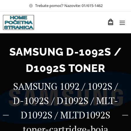
Trebate pomoć? Nazovite: 01/615-1462
SAMSUNG D-1092S /
D1092S TONER
SAMSUNG 1092 / 1092S /
D-1092S / D1092S / MLT-
D1092S / MLTD1092S
toner-cartridge-boja