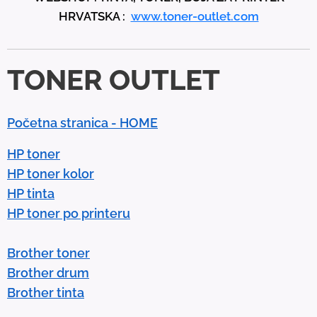
HRVATSKA :
www.toner-outlet.com
n
d
d
TONER OUTLET
o
w
n
Početna stranica - HOME
a
r
HP toner
r
HP toner kolor
o
HP tinta
w
HP toner po printeru
s
t
Brother toner
o
Brother drum
s
Brother tinta
e