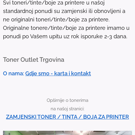
Svi toneri/tinte/boje za printere u našoj
t
standardnoj ponudi su zamjenski ili obnovljeni a
.
ne originalni toneri/tinte/boje za printere.
T
Originalne tonere/tinte/boje za printere imamo u
o
ponudi po Vašem upitu uz rok isporuke 2-3 dana.
u
c
h
Toner Outlet Trgovina
d
e
O nama:
Gdje smo - karta i kontakt
v
i
c
Opširnije o tonerima
e
na našoj stranici:
u
ZAMJENSKI TONER / TINTA / BOJA ZA PRINTER
s
e
r