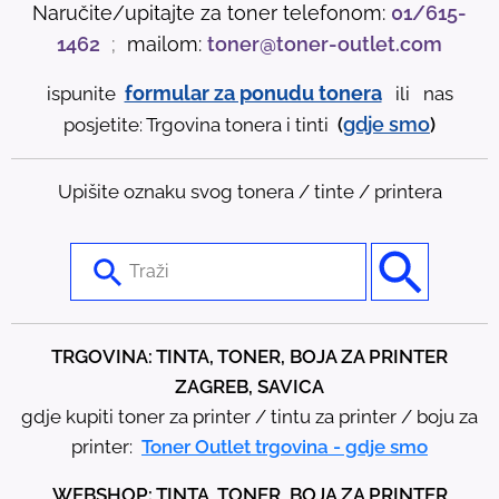
Naručite/upitajte za toner telefonom:
01/615-
1462
;
mailom:
toner@toner-outlet.com
formular za ponudu tonera
ispunite
ili nas
gdje
smo
posjetite: Trgovina tonera i tinti
(
)
Upišite oznaku svog tonera / tinte / printera
U
s
e
t
TRGOVINA: TINTA, TONER, BOJA ZA PRINTER
h
ZAGREB, SAVICA
e
gdje kupiti toner za printer / tintu za printer / boju za
u
printer:
Toner Outlet trgovina - gdje smo
p
WEBSHOP: TINTA, TONER, BOJA ZA PRINTER
a