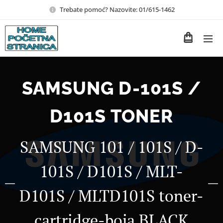
Trebate pomoć? Nazovite: 01/615-1462
SAMSUNG D-101S /
D101S TONER
SAMSUNG 101 / 101S / D-
101S / D101S / MLT-
D101S / MLTD101S toner-
cartridge-boja BLACK