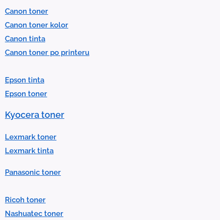
l
Canon toner
e
Canon toner kolor
c
Canon tinta
t
Canon toner po printeru
a
r
Epson tinta
e
Epson toner
s
u
Kyocera toner
l
t
Lexmark toner
.
Lexmark tinta
P
Panasonic toner
r
e
Ricoh toner
s
Nashuatec toner
s