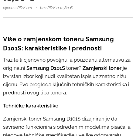
cijena s PDV-om
bez PDV-a 12,80 €
Više o zamjenskom toneru Samsung
D101S: karakteristike i prednosti
Tražite li cjenovno povoljnu, a pouzdanu alternativu za
originalni
Samsung D101S
toner?
Zamjenski toner
je
izvrstan izbor koji nudi kvalitetan ispis uz znatno nižu
cijenu. Evo pregleda ključnih tehničkih karakteristika i
prednosti ovog tipa tonera.
Tehničke karakteristike
Zamjenski toner Samsung D101S dizajniran je da
savršeno funkcionira s određenim modelima pisača, a
njegove tehničke specifikacije uvelike odgovaraju