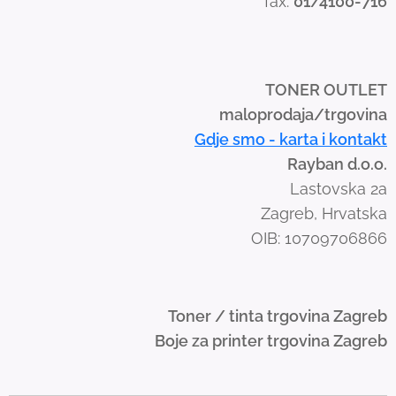
fax:
01/4100-716
w
i
p
e
TONER OUTLET
g
maloprodaja/trgovina
e
Gdje smo - karta i kontakt
s
Rayban d.o.o.
t
Lastovska 2a
u
Zagreb, Hrvatska
r
OIB: 10709706866
e
s
.
Toner / tinta trgovina Zagreb
Boje za printer trgovina Zagreb