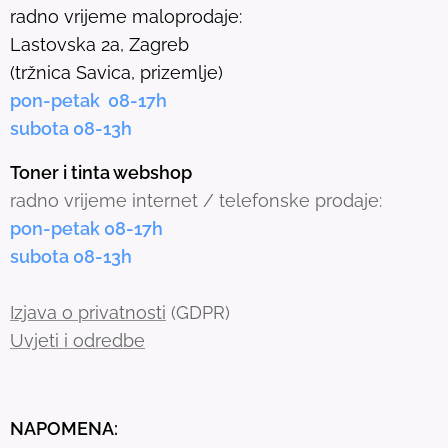
l
radno vrijeme maloprodaje:
e
Lastovska 2a, Zagreb
c
(tržnica Savica, prizemlje)
t
pon-petak 08-17h
e
subota 08-13h
d
s
Toner i tinta webshop
e
radno vrijeme internet / telefonske prodaje:
a
pon-petak 08-17h
r
subota 08-13h
c
h
Izjava o privatnosti
(GDPR)
r
Uvjeti i odredbe
e
s
u
NAPOMENA:
l