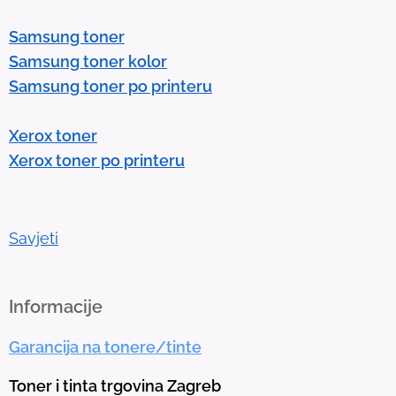
e
Samsung toner
n
Samsung toner kolor
t
Samsung toner po printeru
e
r
Xerox toner
t
Xerox toner po printeru
o
g
o
t
Savjeti
o
t
h
Informacije
e
Garancija na tonere/tinte
s
e
Toner i tinta trgovina Zagreb