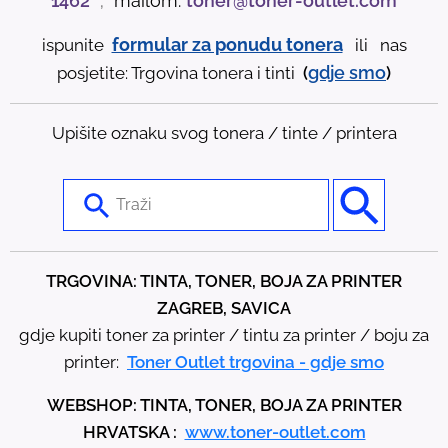
1462
;
mailom:
toner@toner-outlet.com
formular za ponudu tonera
ispunite
ili nas
gdje
smo
posjetite: Trgovina tonera i tinti
(
)
Upišite oznaku svog tonera / tinte / printera
U
s
e
t
TRGOVINA: TINTA, TONER, BOJA ZA PRINTER
h
ZAGREB, SAVICA
e
gdje kupiti toner za printer / tintu za printer / boju za
u
printer:
Toner Outlet trgovina - gdje smo
p
WEBSHOP: TINTA, TONER, BOJA ZA PRINTER
a
HRVATSKA :
www.toner-outlet.com
n