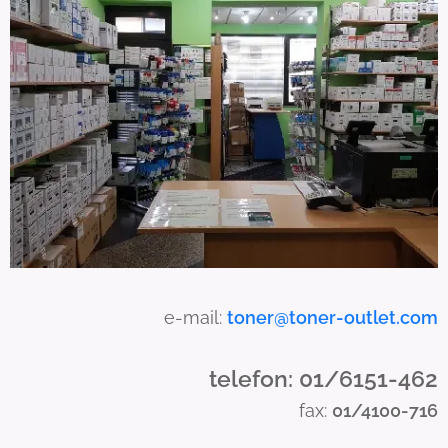
c
a
n
u
s
e
t
o
u
c
h
a
e-mail:
toner@toner-outlet.com
n
d
telefon: 01/6151-462
s
fax:
01/4100-716
w
i