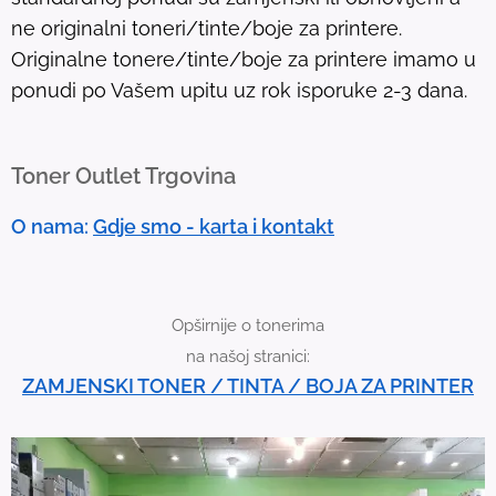
.
ne originalni toneri/tinte/boje za printere.
T
Originalne tonere/tinte/boje za printere imamo u
o
ponudi po Vašem upitu uz rok isporuke 2-3 dana.
u
c
h
Toner Outlet Trgovina
d
e
O nama:
Gdje smo - karta i kontakt
v
i
c
Opširnije o tonerima
e
na našoj stranici:
u
ZAMJENSKI TONER / TINTA / BOJA ZA PRINTER
s
e
r
s