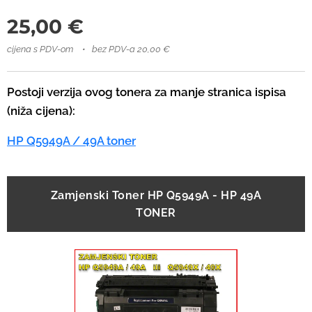
25,00
€
cijena s PDV-om
bez PDV-a 20,00 €
Postoji verzija ovog tonera za manje stranica ispisa
(niža cijena):
HP Q5949A / 49A toner
Zamjenski Toner HP Q5949A - HP 49A
TONER