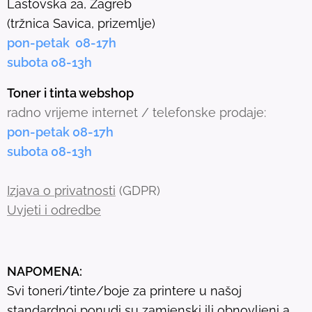
Lastovska 2a, Zagreb
c
(tržnica Savica, prizemlje)
t
pon-petak 08-17h
e
subota 08-13h
d
s
Toner i tinta webshop
e
radno vrijeme internet / telefonske prodaje:
a
pon-petak 08-17h
r
subota 08-13h
c
h
Izjava o privatnosti
(GDPR)
r
Uvjeti i odredbe
e
s
u
NAPOMENA:
l
Svi toneri/tinte/boje za printere u našoj
t
standardnoj ponudi su zamjenski ili obnovljeni a