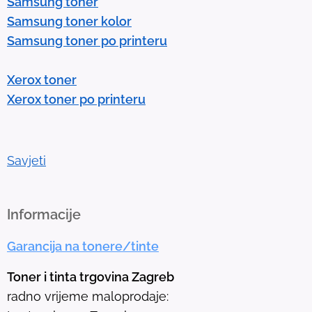
Samsung toner
n
Samsung toner kolor
t
Samsung toner po printeru
e
r
Xerox toner
t
Xerox toner po printeru
o
g
o
t
Savjeti
o
t
h
Informacije
e
Garancija na tonere/tinte
s
e
Toner i tinta trgovina Zagreb
l
radno vrijeme maloprodaje:
e