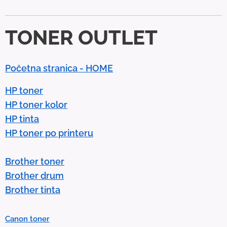
d
d
TONER OUTLET
o
w
n
Početna stranica - HOME
a
r
HP toner
r
HP toner kolor
o
HP tinta
w
HP toner po printeru
s
t
Brother toner
o
Brother drum
s
Brother tinta
e
l
Canon toner
e