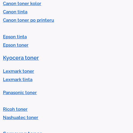
Canon toner kolor
c
Canon tinta
t
Canon toner po printeru
a
r
Epson tinta
e
Epson toner
s
u
Kyocera toner
l
t
Lexmark toner
.
Lexmark tinta
P
Panasonic toner
r
e
Ricoh toner
s
Nashuatec toner
s
e