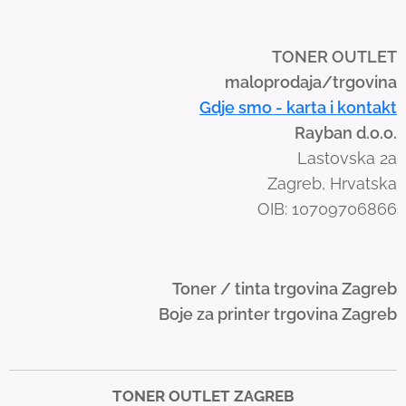
p
e
TONER OUTLET
g
maloprodaja/trgovina
e
Gdje smo - karta i kontakt
s
Rayban d.o.o.
t
Lastovska 2a
u
Zagreb, Hrvatska
r
OIB: 10709706866
e
s
.
Toner / tinta trgovina Zagreb
Boje za printer trgovina Zagreb
TONER OUTLET ZAGREB