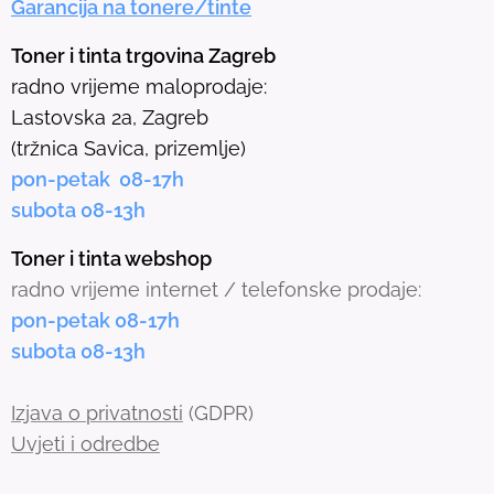
Garancija na tonere/tinte
s
e
Toner i tinta trgovina Zagreb
l
radno vrijeme maloprodaje:
e
Lastovska 2a, Zagreb
c
(tržnica Savica, prizemlje)
t
pon-petak 08-17h
e
subota 08-13h
d
s
Toner i tinta webshop
e
radno vrijeme internet / telefonske prodaje:
a
pon-petak 08-17h
r
subota 08-13h
c
h
Izjava o privatnosti
(GDPR)
r
Uvjeti i odredbe
e
s