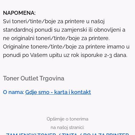
u
NAPOMENA:
l
Svi toneri/tinte/boje za printere u našoj
t
standardnoj ponudi su zamjenski ili obnovljeni a
.
ne originalni toneri/tinte/boje za printere.
T
Originalne tonere/tinte/boje za printere imamo u
o
ponudi po Vašem upitu uz rok isporuke 2-3 dana.
u
c
h
Toner Outlet Trgovina
d
e
O nama:
Gdje smo - karta i kontakt
v
i
c
Opširnije o tonerima
e
na našoj stranici:
u