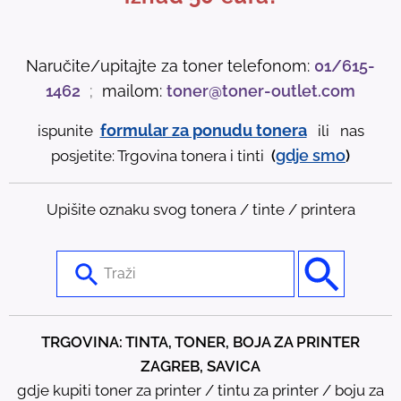
Naručite/upitajte za toner telefonom:
01/615-
1462
;
mailom:
toner@toner-outlet.com
formular za ponudu tonera
ispunite
ili nas
gdje
smo
posjetite: Trgovina tonera i tinti
(
)
Upišite oznaku svog tonera / tinte / printera
U
s
e
t
TRGOVINA: TINTA, TONER, BOJA ZA PRINTER
h
ZAGREB, SAVICA
e
gdje kupiti toner za printer / tintu za printer / boju za