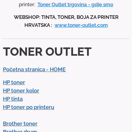
u
printer:
Toner Outlet trgovina - gdje smo
p
WEBSHOP: TINTA, TONER, BOJA ZA PRINTER
a
HRVATSKA :
www.toner-outlet.com
n
d
d
TONER OUTLET
o
w
n
Početna stranica - HOME
a
r
HP toner
r
HP toner kolor
o
HP tinta
w
HP toner po printeru
s
t
Brother toner
o
Brother drum