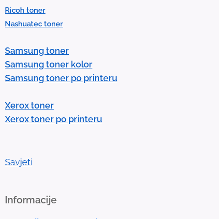
e
Ricoh toner
s
Nashuatec toner
s
e
Samsung toner
n
Samsung toner kolor
t
Samsung toner po printeru
e
r
Xerox toner
t
Xerox toner po printeru
o
g
o
t
Savjeti
o
t
h
Informacije
e