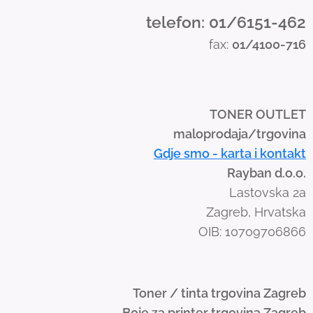
d
telefon: 01/6151-462
s
fax:
01/4100-716
w
i
p
e
TONER OUTLET
g
maloprodaja/trgovina
e
Gdje smo - karta i kontakt
s
Rayban d.o.o.
t
Lastovska 2a
u
Zagreb, Hrvatska
r
OIB: 10709706866
e
s
.
Toner / tinta trgovina Zagreb
Boje za printer trgovina Zagreb