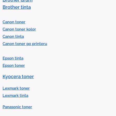
s
Brother tinta
e
l
Canon toner
e
Canon toner kolor
c
Canon tinta
t
Canon toner po printeru
a
r
Epson tinta
e
Epson toner
s
u
Kyocera toner
l
t
Lexmark toner
.
Lexmark tinta
P
Panasonic toner
r