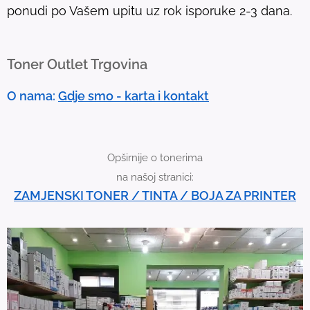
ponudi po Vašem upitu uz rok isporuke 2-3 dana.
u
c
h
Toner Outlet Trgovina
d
e
O nama:
Gdje smo - karta i kontakt
v
i
c
Opširnije o tonerima
e
na našoj stranici:
u
ZAMJENSKI TONER / TINTA / BOJA ZA PRINTER
s
e
r
s
c
a