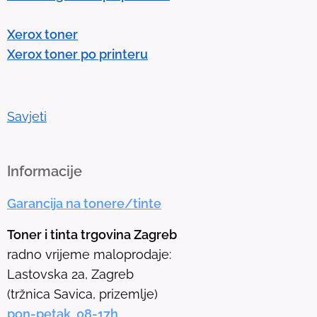
r
Xerox toner
t
Xerox toner po printeru
o
g
o
t
Savjeti
o
t
h
Informacije
e
Garancija na tonere/tinte
s
e
Toner i tinta trgovina Zagreb
l
radno vrijeme maloprodaje:
e
Lastovska 2a, Zagreb
c
(tržnica Savica, prizemlje)
t
pon-petak 08-17h