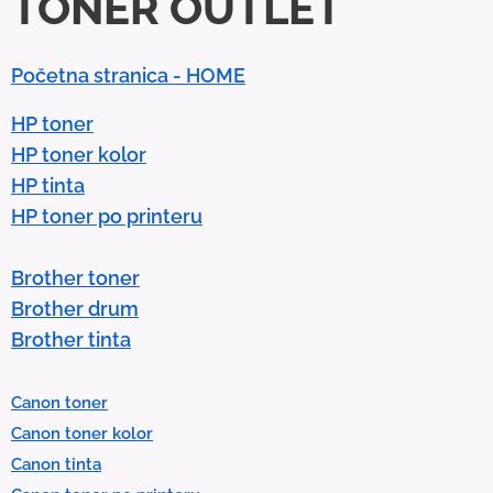
TONER OUTLET
o
w
n
Početna stranica - HOME
a
r
HP toner
r
HP toner kolor
o
HP tinta
w
HP toner po printeru
s
t
Brother toner
o
Brother drum
s
Brother tinta
e
l
Canon toner
e
Canon toner kolor
c
Canon tinta
t