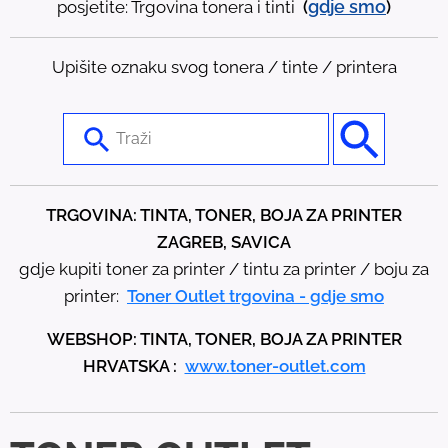
gdje
smo
posjetite: Trgovina tonera i tinti
(
)
Upišite oznaku svog tonera / tinte / printera
U
s
e
t
TRGOVINA: TINTA, TONER, BOJA ZA PRINTER
h
ZAGREB, SAVICA
e
gdje kupiti toner za printer / tintu za printer / boju za
u
printer:
Toner Outlet trgovina - gdje smo
p
WEBSHOP: TINTA, TONER, BOJA ZA PRINTER
a
HRVATSKA :
www.toner-outlet.com
n
d
d