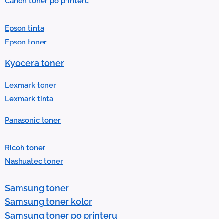
Canon toner po printeru
a
r
Epson tinta
e
Epson toner
s
u
Kyocera toner
l
t
Lexmark toner
.
Lexmark tinta
P
Panasonic toner
r
e
Ricoh toner
s
Nashuatec toner
s
e
Samsung toner
n
Samsung toner kolor
t
Samsung toner po printeru
e