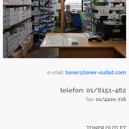
n
u
s
e
t
o
u
c
h
a
e-mail:
toner@toner-outlet.com
n
d
telefon: 01/6151-462
s
fax:
01/4100-716
w
i
p
e
TONER OUTLET