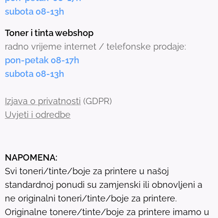
e
subota 08-13h
d
s
Toner i tinta webshop
e
radno vrijeme internet / telefonske prodaje:
a
pon-petak 08-17h
r
subota 08-13h
c
h
Izjava o privatnosti
(GDPR)
r
Uvjeti i odredbe
e
s
u
NAPOMENA:
l
Svi toneri/tinte/boje za printere u našoj
t
standardnoj ponudi su zamjenski ili obnovljeni a
.
ne originalni toneri/tinte/boje za printere.
T
Originalne tonere/tinte/boje za printere imamo u
o