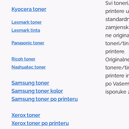
Svi toner
Kyocera toner
printere 
standardn
Lexmark toner
zamjenski 
Lexmark tinta
ne origina
Panasonic toner
toneri/ti
printere.
Ricoh toner
Originaln
Nashuatec toner
tonere/ti
printere
Samsung toner
po Vašem 
Samsung toner kolor
isporuke 
Samsung toner po printeru
Xerox toner
Xerox toner po printeru