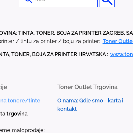
s
e
t
h
VINA: TINTA, TONER, BOJA ZA PRINTER ZAGREB, S
e
rinter / tintu za printer / boju za printer:
Toner Outle
u
p
NTA, TONER, BOJA ZA PRINTER HRVATSKA :
www.ton
a
n
d
ije
Toner Outlet Trgovina
d
o
 na tonere/tinte
O nama:
Gdje smo - karta i
w
kontakt
n
nta trgovina
a
r
jeme maloprodaje: