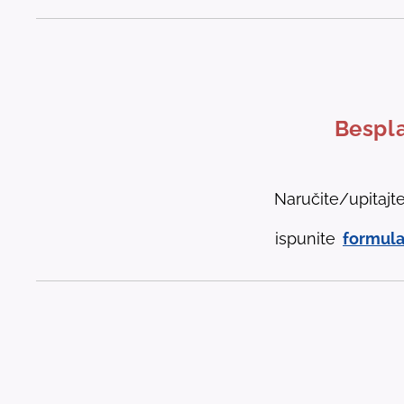
Bespla
Naručite/upitajt
ispunite
formula