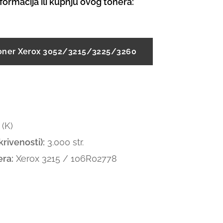
informacija ili kupnju ovog tonera:
oner Xerox 3052/3215/3225/3260
(K)
rivenosti):
3.000 str.
ra:
Xerox 3215 / 106R02778