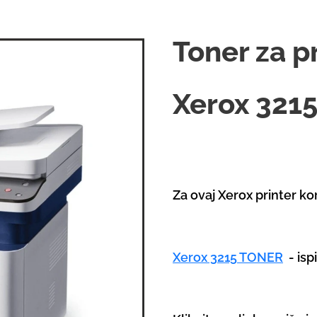
Toner za p
Xerox 3215
Za ovaj Xerox printer kor
Xerox 3215 TONER
- isp