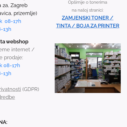
Opširnije o tonerima
r
 2a, Zagreb
na našoj stranici:
o
avica, prizemlje)
ZAMJENSKI TONER /
w
k 08-17h
TINTA / BOJA ZA PRINTER
s
8-13h
t
inta webshop
o
jeme internet /
s
e prodaje:
e
k 08-17h
l
8-13h
e
c
rivatnosti
(GDPR)
t
odredbe
a
r
e
NA:
s