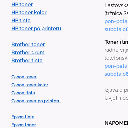
HP toner
Lastovska
HP toner kolor
(tržnica S
HP tinta
pon-peta
HP toner po printeru
subota 0
Toner i t
Brother toner
radno vri
Brother drum
telefonsk
Brother tinta
pon-peta
subota 0
Canon toner
Canon toner kolor
Izjava o p
Canon tinta
Uvjeti i 
Canon toner po printeru
Epson tinta
NAPOME
Epson toner