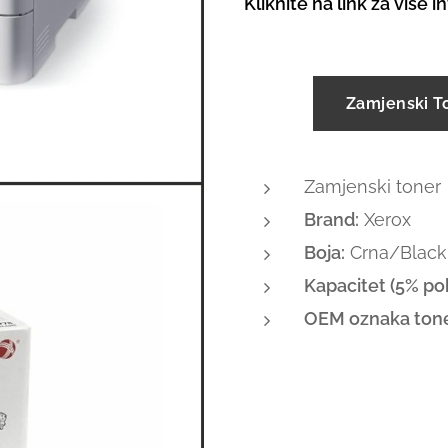
Kliknite na link za više 
Zamjenski T
Zamjenski toner
Brand:
Xerox
Boja:
Crna/Black 
Kapacitet (5% pok
OEM oznaka tone