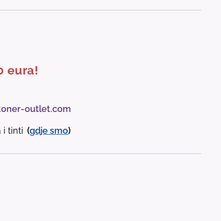
0 eura!
toner-outlet.com
i tinti
(
gdje
smo
)