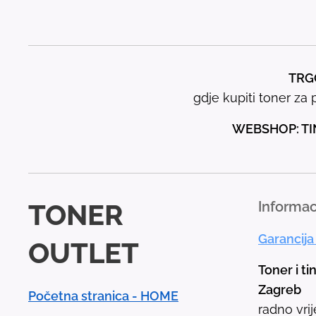
TRGO
gdje kupiti toner za p
WEBSHOP: TI
TONER
Informac
Garancija
OUTLET
Toner i ti
Zagreb
Početna stranica - HOME
radno vri