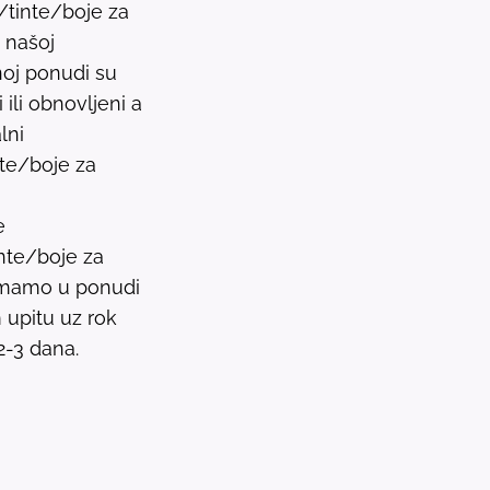
i/tinte/boje za
u
u našoj
l
oj ponudi su
t
ili obnovljeni a
.
lni
P
nte/boje za
r
e
e
s
nte/boje za
s
 imamo u ponudi
e
upitu uz rok
n
2-3 dana.
t
e
r
t
o