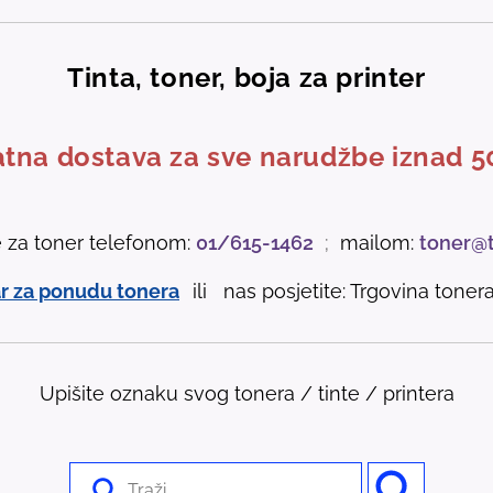
Tinta, toner, boja za printer
tna dostava za sve narudžbe iznad 5
e za toner telefonom:
01/615-1462
;
mailom:
toner@
r za ponudu tonera
ili nas posjetite: Trgovina tonera 
Upišite oznaku svog tonera / tinte / printera
U