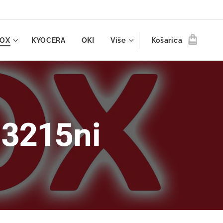
ROX
KYOCERA
OKI
Više
Košarica
 3215ni