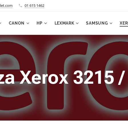
let.com
01 615 1462
CANON
HP
LEXMARK
SAMSUNG
XE
za Xerox 3215 /