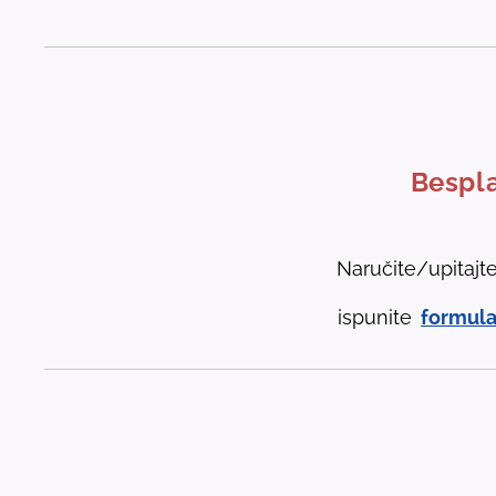
Bespla
Naručite/upitajt
ispunite
formula