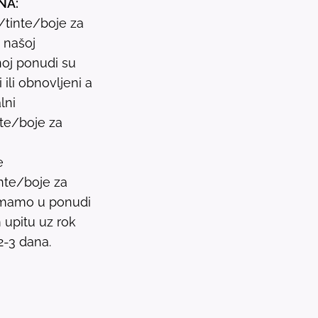
NA:
s
i/tinte/boje za
u
u našoj
l
oj ponudi su
t
ili obnovljeni a
.
lni
P
nte/boje za
r
e
e
s
nte/boje za
s
 imamo u ponudi
e
upitu uz rok
n
2-3 dana.
t
e
r
t