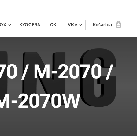
ROX
KYOCERA
OKI
Više
Košarica
0 / M-2070 /
 M-2070W