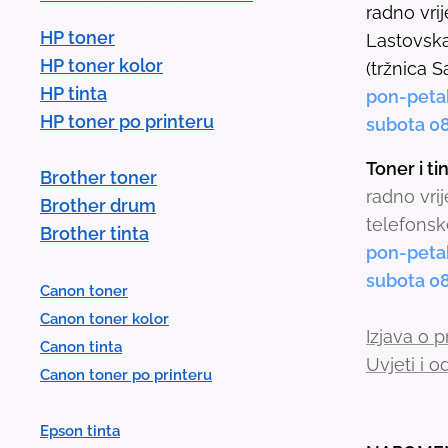
radno vri
HP toner
Lastovska
HP toner kolor
(tržnica S
HP tinta
pon-peta
HP toner po printeru
subota 0
Toner i t
Brother toner
radno vri
Brother drum
telefonsk
Brother tinta
pon-peta
subota 0
Canon toner
Canon toner kolor
Izjava o p
Canon tinta
Uvjeti i 
Canon toner po printeru
Epson tinta