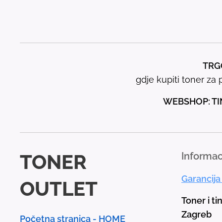
TRGO
gdje kupiti toner za p
WEBSHOP: TI
TONER
Informac
Garancija
OUTLET
Toner i ti
Zagreb
Početna stranica - HOME