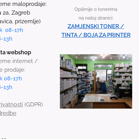
r
jeme maloprodaje:
Opširnije o tonerima
r
 2a, Zagreb
na našoj stranici:
o
avica, prizemlje)
ZAMJENSKI TONER /
w
k 08-17h
TINTA / BOJA ZA PRINTER
s
8-13h
t
inta webshop
o
jeme internet /
s
e prodaje:
e
k 08-17h
l
8-13h
e
c
rivatnosti
(GDPR)
t
odredbe
a
r
e