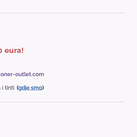
0 eura!
toner-outlet.com
i tinti
(
gdje
smo
)