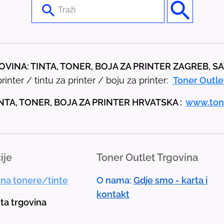
U
s
e
t
h
VINA: TINTA, TONER, BOJA ZA PRINTER ZAGREB, S
e
rinter / tintu za printer / boju za printer:
Toner Outle
u
p
NTA, TONER, BOJA ZA PRINTER HRVATSKA :
www.ton
a
n
d
ije
Toner Outlet Trgovina
d
o
 na tonere/tinte
O nama:
Gdje smo - karta i
w
kontakt
n
nta trgovina
a