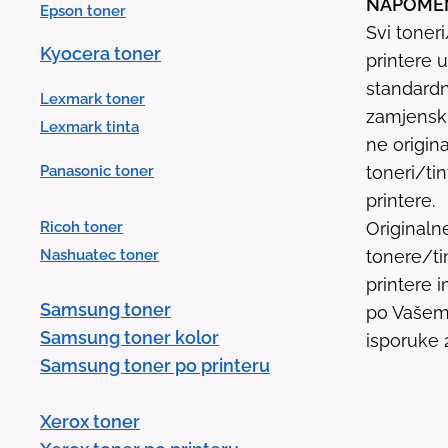
NAPOME
Epson toner
Svi toner
Kyocera toner
printere 
standardn
Lexmark toner
zamjenski 
Lexmark tinta
ne origina
Panasonic toner
toneri/ti
printere.
Ricoh toner
Originaln
Nashuatec toner
tonere/ti
printere
Samsung toner
po Vašem 
Samsung toner kolor
isporuke 
Samsung toner po printeru
Xerox toner