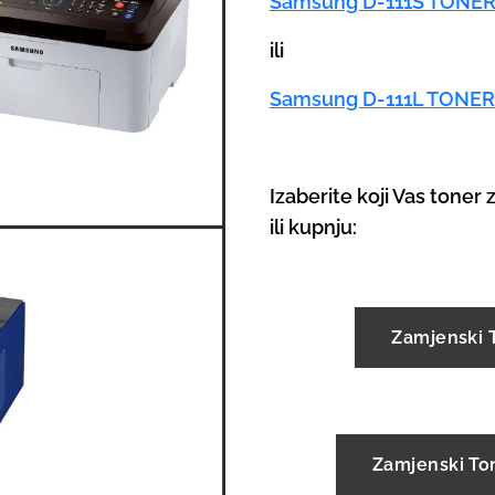
Samsung D-111S TONE
ili
Samsung D-111L TONER
Izaberite koji Vas toner 
ili kupnju:
Zamjenski 
Zamjenski To