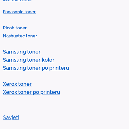
P
Panasonic toner
r
e
Ricoh toner
s
Nashuatec toner
s
e
Samsung toner
n
Samsung toner kolor
t
Samsung toner po printeru
e
r
Xerox toner
t
Xerox toner po printeru
o
g
o
t
Savjeti
o