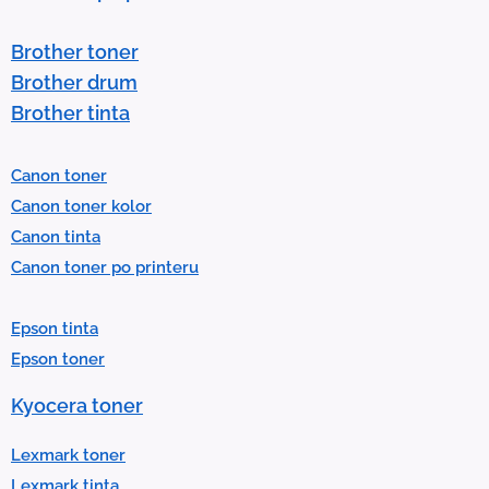
s
t
Brother toner
o
Brother drum
s
Brother tinta
e
l
Canon toner
e
Canon toner kolor
c
Canon tinta
t
Canon toner po printeru
a
r
Epson tinta
e
Epson toner
s
u
Kyocera toner
l
t
Lexmark toner
.
Lexmark tinta