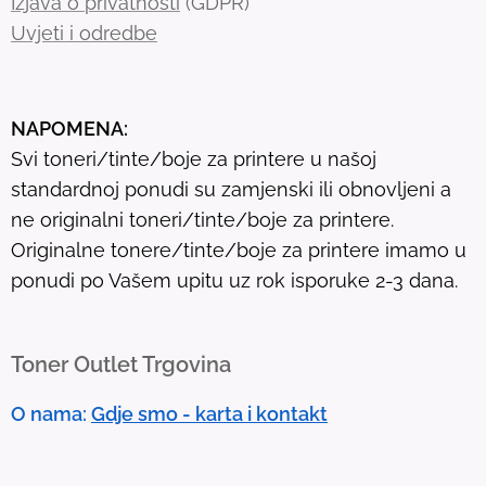
Izjava o privatnosti
(GDPR)
r
Uvjeti i odredbe
e
s
u
NAPOMENA:
l
Svi toneri/tinte/boje za printere u našoj
t
standardnoj ponudi su zamjenski ili obnovljeni a
.
ne originalni toneri/tinte/boje za printere.
T
Originalne tonere/tinte/boje za printere imamo u
o
ponudi po Vašem upitu uz rok isporuke 2-3 dana.
u
c
h
Toner Outlet Trgovina
d
e
O nama:
Gdje smo - karta i kontakt
v
i