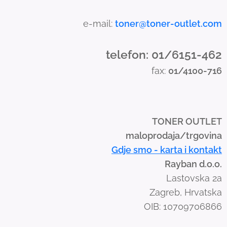
h
a
e-mail:
toner@toner-outlet.com
n
d
telefon: 01/6151-462
s
fax:
01/4100-716
w
i
p
e
TONER OUTLET
g
maloprodaja/trgovina
e
Gdje smo - karta i kontakt
s
Rayban d.o.o.
t
Lastovska 2a
u
Zagreb, Hrvatska
r
OIB: 10709706866
e
s