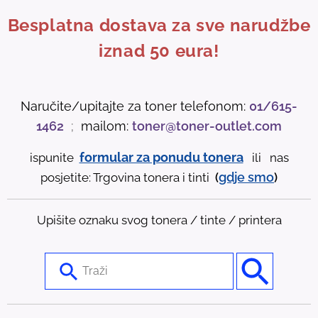
Besplatna dostava za sve narudžbe
iznad 50 eura!
Naručite/upitajte za toner telefonom:
01/615-
1462
;
mailom:
toner@toner-outlet.com
formular za ponudu tonera
ispunite
ili nas
gdje
smo
posjetite: Trgovina tonera i tinti
(
)
Upišite oznaku svog tonera / tinte / printera
U
s
e