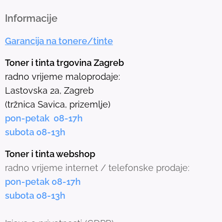
t
h
Informacije
e
Garancija na tonere/tinte
s
e
Toner i tinta trgovina Zagreb
l
radno vrijeme maloprodaje:
e
Lastovska 2a, Zagreb
c
(tržnica Savica, prizemlje)
t
pon-petak 08-17h
e
subota 08-13h
d
s
Toner i tinta webshop
e
radno vrijeme internet / telefonske prodaje:
a
pon-petak 08-17h
r
subota 08-13h
c
h