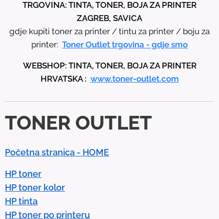
t
TRGOVINA: TINTA, TONER, BOJA ZA PRINTER
h
ZAGREB, SAVICA
e
gdje kupiti toner za printer / tintu za printer / boju za
u
printer:
Toner Outlet trgovina - gdje smo
p
WEBSHOP: TINTA, TONER, BOJA ZA PRINTER
a
HRVATSKA :
www.toner-outlet.com
n
d
d
TONER OUTLET
o
w
n
Početna stranica - HOME
a
r
HP toner
r
HP toner kolor
o
HP tinta
w
HP toner po printeru