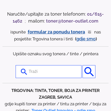
Naručite/upitajte za toner telefonom:
01/615-
1462
;
mailom:
toner@toner-outlet.com
formular za ponudu tonera
ispunite
ili nas
gdje
smo
posjetite: Trgovina tonera i tinti
(
)
Upišite oznaku svog tonera / tinte / printera
U
s
e
t
TRGOVINA: TINTA, TONER, BOJA ZA PRINTER
h
ZAGREB, SAVICA
e
gdje kupiti toner za printer / tintu za printer / boju za
u
printer:
Toner Outlet trgovina - gdje smo