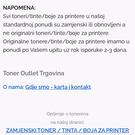
u
NAPOMENA:
l
Svi toneri/tinte/boje za printere u našoj
t
standardnoj ponudi su zamjenski ili obnovljeni a
.
ne originalni toneri/tinte/boje za printere.
T
Originalne tonere/tinte/boje za printere imamo u
o
ponudi po Vašem upitu uz rok isporuke 2-3 dana.
u
c
h
Toner Outlet Trgovina
d
e
O nama:
Gdje smo - karta i kontakt
v
i
c
Opširnije o tonerima
e
na našoj stranici:
u
ZAMJENSKI TONER / TINTA / BOJA ZA PRINTER
s