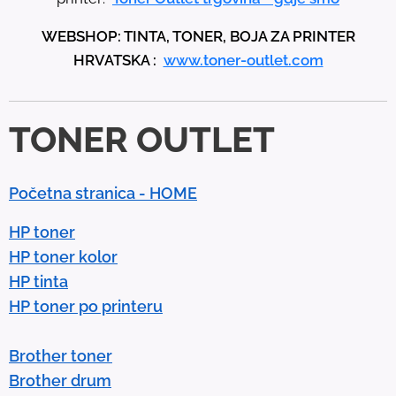
p
WEBSHOP: TINTA, TONER, BOJA ZA PRINTER
a
HRVATSKA :
www.toner-outlet.com
n
d
d
TONER OUTLET
o
w
n
Početna stranica - HOME
a
r
HP toner
r
HP toner kolor
o
HP tinta
w
HP toner po printeru
s
t
Brother toner
o
Brother drum
s