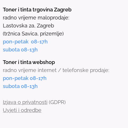
e
Toner i tinta trgovina Zagreb
l
radno vrijeme maloprodaje:
e
Lastovska 2a, Zagreb
c
(tržnica Savica, prizemlje)
t
pon-petak 08-17h
e
subota 08-13h
d
s
Toner i tinta webshop
e
radno vrijeme internet / telefonske prodaje:
a
pon-petak 08-17h
r
subota 08-13h
c
h
Izjava o privatnosti
(GDPR)
r
Uvjeti i odredbe
e
s