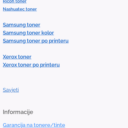
Ricoh toner
s
Nashuatec toner
s
e
Samsung toner
n
Samsung toner kolor
t
Samsung toner po printeru
e
r
Xerox toner
t
Xerox toner po printeru
o
g
o
t
Savjeti
o
t
h
Informacije
e
Garancija na tonere/tinte
s