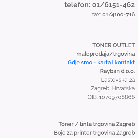
d
telefon: 01/6151-462
s
fax:
01/4100-716
w
i
p
e
TONER OUTLET
g
maloprodaja/trgovina
e
Gdje smo - karta i kontakt
s
Rayban d.o.o.
t
Lastovska 2a
u
Zagreb, Hrvatska
r
OIB: 10709706866
e
s
.
Toner / tinta trgovina Zagreb
Boje za printer trgovina Zagreb