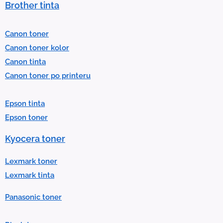
Brother tinta
e
l
Canon toner
e
Canon toner kolor
c
Canon tinta
t
Canon toner po printeru
a
r
Epson tinta
e
Epson toner
s
u
Kyocera toner
l
t
Lexmark toner
.
Lexmark tinta
P
Panasonic toner
r
e