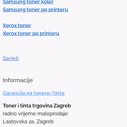
Samsung toner kolor
t
Samsung toner po printeru
e
r
Xerox toner
t
Xerox toner po printeru
o
g
o
t
Savjeti
o
t
h
Informacije
e
Garancija na tonere/tinte
s
e
Toner i tinta trgovina Zagreb
l
radno vrijeme maloprodaje:
e
Lastovska 2a, Zagreb
c