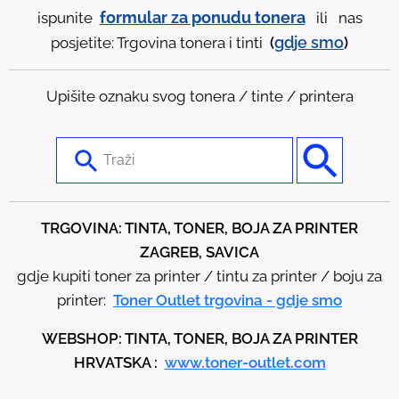
formular za ponudu tonera
ispunite
ili nas
gdje
smo
posjetite: Trgovina tonera i tinti
(
)
Upišite oznaku svog tonera / tinte / printera
U
s
e
t
TRGOVINA: TINTA, TONER, BOJA ZA PRINTER
h
ZAGREB, SAVICA
e
gdje kupiti toner za printer / tintu za printer / boju za
u
printer:
Toner Outlet trgovina - gdje smo
p
WEBSHOP: TINTA, TONER, BOJA ZA PRINTER
a
HRVATSKA :
www.toner-outlet.com
n
d