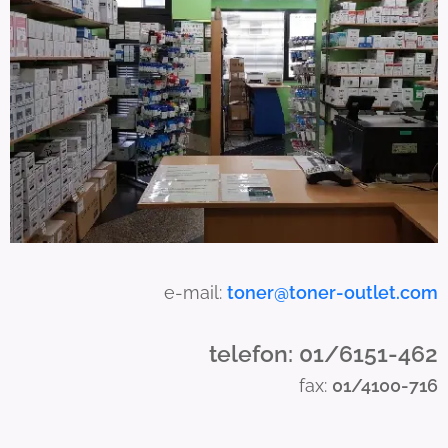
a
n
u
s
e
t
o
u
c
h
a
e-mail:
toner@toner-outlet.com
n
d
telefon: 01/6151-462
s
fax:
01/4100-716
w
i
p