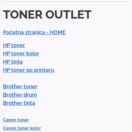
d
TONER OUTLET
o
w
n
Početna stranica - HOME
a
r
HP toner
r
HP toner kolor
o
HP tinta
w
HP toner po printeru
s
t
Brother toner
o
Brother drum
s
Brother tinta
e
l
Canon toner
e
Canon toner kolor
c