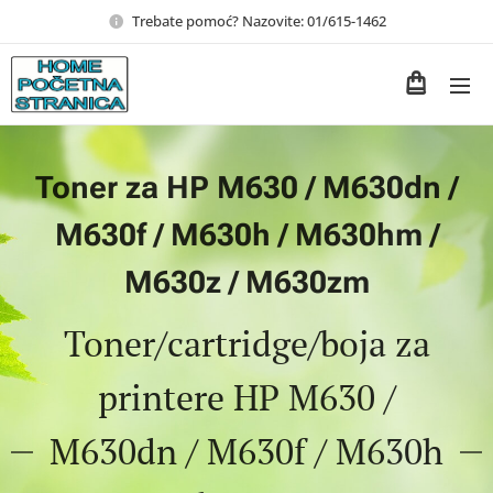
Trebate pomoć? Nazovite: 01/615-1462
Toner za HP M630 / M630dn /
M630f / M630h / M630hm /
M630z / M630zm
Toner/cartridge/boja za
printere HP M630 /
M630dn / M630f / M630h