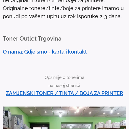
ne originalni toneri/tinte/boje za printere.
T
Originalne tonere/tinte/boje za printere imamo u
o
ponudi po Vašem upitu uz rok isporuke 2-3 dana.
u
c
h
Toner Outlet Trgovina
d
e
O nama:
Gdje smo - karta i kontakt
v
i
c
Opširnije o tonerima
e
na našoj stranici:
u
ZAMJENSKI TONER / TINTA / BOJA ZA PRINTER
s
e
r
s
c