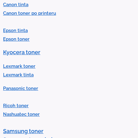
Canon tinta
t
Canon toner po printeru
a
r
Epson tinta
e
Epson toner
s
u
Kyocera toner
l
t
Lexmark toner
.
Lexmark tinta
P
Panasonic toner
r
e
Ricoh toner
s
Nashuatec toner
s
e
Samsung toner
n