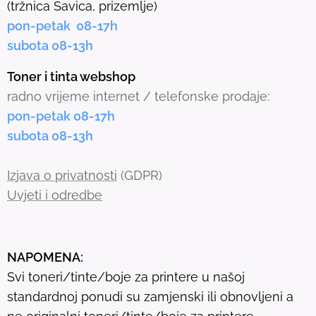
(tržnica Savica, prizemlje)
t
pon-petak 08-17h
e
subota 08-13h
d
s
Toner i tinta webshop
e
radno vrijeme internet / telefonske prodaje:
a
pon-petak 08-17h
r
subota 08-13h
c
h
Izjava o privatnosti
(GDPR)
r
Uvjeti i odredbe
e
s
u
NAPOMENA:
l
Svi toneri/tinte/boje za printere u našoj
t
standardnoj ponudi su zamjenski ili obnovljeni a
.