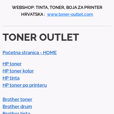
p
WEBSHOP: TINTA, TONER, BOJA ZA PRINTER
a
HRVATSKA :
www.toner-outlet.com
n
d
d
TONER OUTLET
o
w
n
Početna stranica - HOME
a
r
HP toner
r
HP toner kolor
o
HP tinta
w
HP toner po printeru
s
t
Brother toner
o
Brother drum
s
Brother tinta