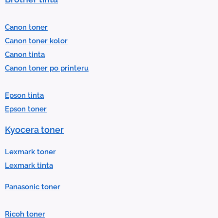
e
l
Canon toner
e
Canon toner kolor
c
Canon tinta
t
Canon toner po printeru
a
r
Epson tinta
e
Epson toner
s
u
Kyocera toner
l
t
Lexmark toner
.
Lexmark tinta
P
Panasonic toner
r
e
Ricoh toner
s