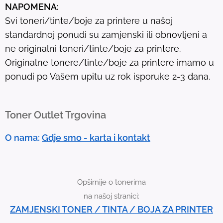
NAPOMENA:
l
Svi toneri/tinte/boje za printere u našoj
t
standardnoj ponudi su zamjenski ili obnovljeni a
.
ne originalni toneri/tinte/boje za printere.
T
Originalne tonere/tinte/boje za printere imamo u
o
ponudi po Vašem upitu uz rok isporuke 2-3 dana.
u
c
h
Toner Outlet Trgovina
d
e
O nama:
Gdje smo - karta i kontakt
v
i
c
Opširnije o tonerima
e
na našoj stranici:
u
ZAMJENSKI TONER / TINTA / BOJA ZA PRINTER
s