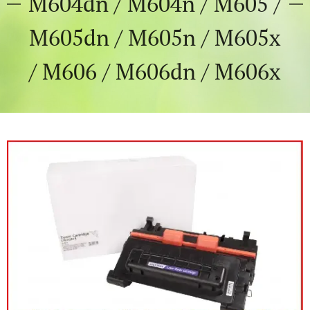
M604dn / M604n / M605 /
M605dn / M605n / M605x
/ M606 / M606dn / M606x