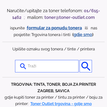
Naručite/upitajte za toner telefonom:
01/615-
1462
;
mailom:
toner@toner-outlet.com
formular za ponudu tonera
ispunite
ili nas
gdje
smo
posjetite: Trgovina tonera i tinti
(
)
Upišite oznaku svog tonera / tinte / printera
U
s
e
t
TRGOVINA: TINTA, TONER, BOJA ZA PRINTER
h
ZAGREB, SAVICA
e
gdje kupiti toner za printer / tintu za printer / boju za
u
printer:
Toner Outlet trgovina - gdje smo