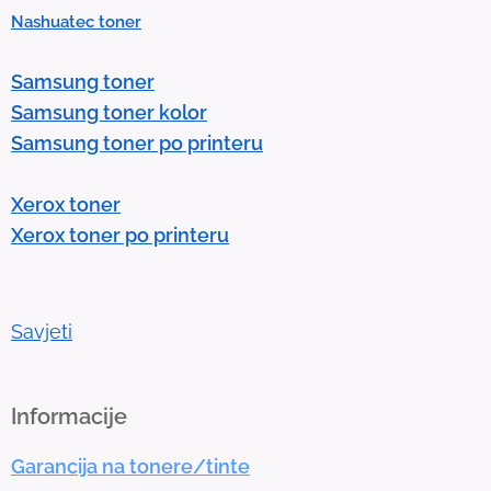
Nashuatec toner
s
e
Samsung toner
n
Samsung toner kolor
t
Samsung toner po printeru
e
r
Xerox toner
t
Xerox toner po printeru
o
g
o
t
Savjeti
o
t
h
Informacije
e
Garancija na tonere/tinte
s