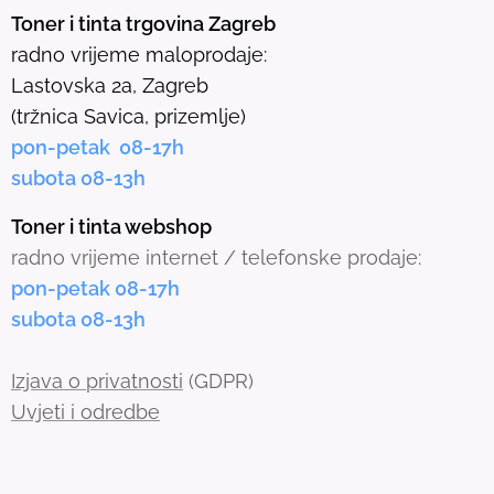
e
Toner i tinta trgovina Zagreb
l
radno vrijeme maloprodaje:
e
Lastovska 2a, Zagreb
c
(tržnica Savica, prizemlje)
t
pon-petak 08-17h
e
subota 08-13h
d
s
Toner i tinta webshop
e
radno vrijeme internet / telefonske prodaje:
a
pon-petak 08-17h
r
subota 08-13h
c
h
Izjava o privatnosti
(GDPR)
r
Uvjeti i odredbe
e
s
u