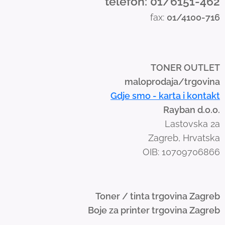
telefon: 01/6151-462
s
fax:
01/4100-716
w
i
p
e
TONER OUTLET
g
maloprodaja/trgovina
e
Gdje smo - karta i kontakt
s
Rayban d.o.o.
t
Lastovska 2a
u
Zagreb, Hrvatska
r
OIB: 10709706866
e
s
.
Toner / tinta trgovina Zagreb
Boje za printer trgovina Zagreb