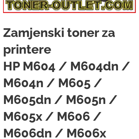
Zamjenski toner za
printere
HP M604 / M604dn /
M604n / M605 /
M605dn / M605n /
M605x / M606 /
M606dn / M606x