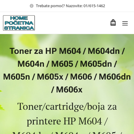
Trebate pomoć? Nazovite: 01/615-1462
Toner za HP M604 / M604dn /
M604n / M605 / M605dn /
M605n / M605x / M606 / M606dn
/ M606x
Toner/cartridge/boja za
printere HP M604 /