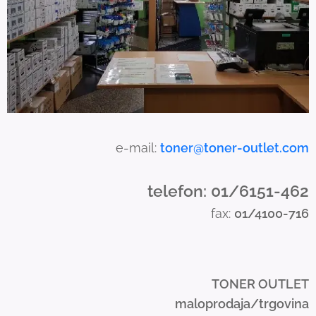
s
e
t
o
u
c
h
a
e-mail:
toner@toner-outlet.com
n
d
telefon: 01/6151-462
s
fax:
01/4100-716
w
i
p
e
TONER OUTLET
g
maloprodaja/trgovina
e