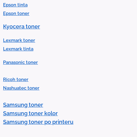
Epson tinta
e
Epson toner
s
u
Kyocera toner
l
t
Lexmark toner
.
Lexmark tinta
P
Panasonic toner
r
e
Ricoh toner
s
Nashuatec toner
s
e
Samsung toner
n
Samsung toner kolor
t
Samsung toner po printeru
e
r