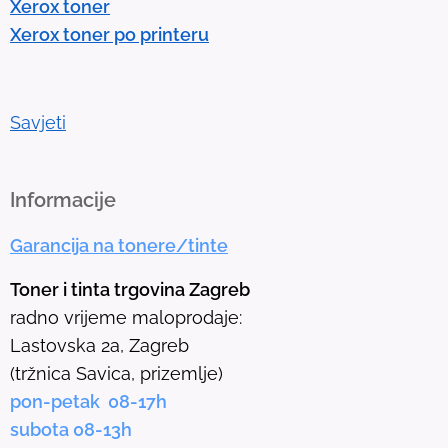
Xerox toner
t
Xerox toner po printeru
o
g
o
t
Savjeti
o
t
h
Informacije
e
Garancija na tonere/tinte
s
e
Toner i tinta trgovina Zagreb
l
radno vrijeme maloprodaje:
e
Lastovska 2a, Zagreb
c
(tržnica Savica, prizemlje)
t
pon-petak 08-17h
e
subota 08-13h
d