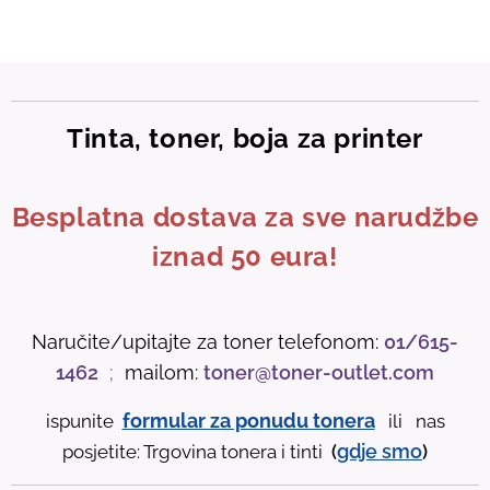
Tinta, toner, boja za printer
Besplatna dostava za sve narudžbe
iznad 50 eura!
Naručite/upitajte za toner telefonom:
01/615-
1462
;
mailom:
toner@toner-outlet.com
formular za ponudu tonera
ispunite
ili nas
gdje
smo
posjetite: Trgovina tonera i tinti
(
)