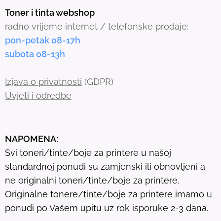
s
Toner i tinta webshop
e
radno vrijeme internet / telefonske prodaje:
a
pon-petak 08-17h
r
subota 08-13h
c
h
Izjava o privatnosti
(GDPR)
r
Uvjeti i odredbe
e
s
u
NAPOMENA:
l
Svi toneri/tinte/boje za printere u našoj
t
standardnoj ponudi su zamjenski ili obnovljeni a
.
ne originalni toneri/tinte/boje za printere.
T
Originalne tonere/tinte/boje za printere imamo u
o
ponudi po Vašem upitu uz rok isporuke 2-3 dana.
u