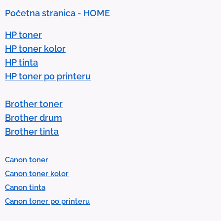
n
Početna stranica - HOME
a
r
HP toner
r
HP toner kolor
o
HP tinta
w
HP toner po printeru
s
t
Brother toner
o
Brother drum
s
Brother tinta
e
l
Canon toner
e
Canon toner kolor
c
Canon tinta
t
Canon toner po printeru
a
r