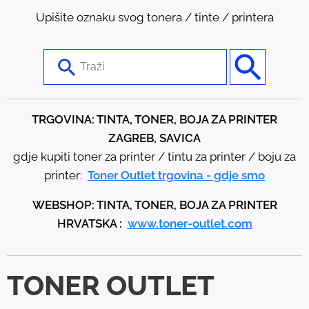
Upišite oznaku svog tonera / tinte / printera
U
s
e
t
TRGOVINA: TINTA, TONER, BOJA ZA PRINTER
h
ZAGREB, SAVICA
e
gdje kupiti toner za printer / tintu za printer / boju za
u
printer:
Toner Outlet trgovina - gdje smo
p
WEBSHOP: TINTA, TONER, BOJA ZA PRINTER
a
HRVATSKA :
www.toner-outlet.com
n
d
d
TONER OUTLET
o
w