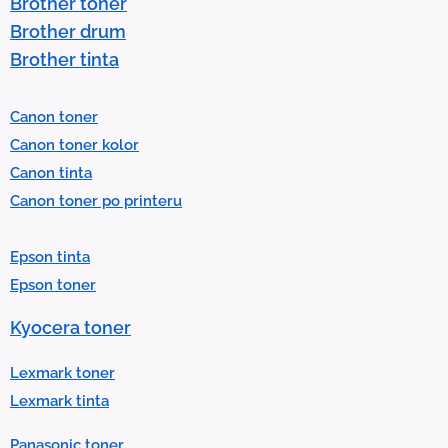
Brother toner
o
Brother drum
s
Brother tinta
e
l
Canon toner
e
Canon toner kolor
c
Canon tinta
t
Canon toner po printeru
a
r
Epson tinta
e
Epson toner
s
u
Kyocera toner
l
t
Lexmark toner
.
Lexmark tinta
P
Panasonic toner