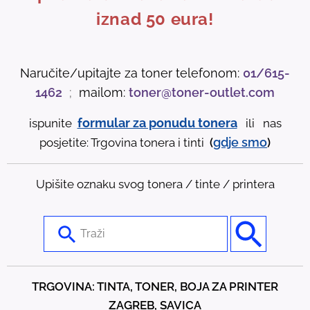
iznad 50 eura!
Naručite/upitajte za toner telefonom:
01/615-
1462
;
mailom:
toner@toner-outlet.com
formular za ponudu tonera
ispunite
ili nas
gdje
smo
posjetite: Trgovina tonera i tinti
(
)
Upišite oznaku svog tonera / tinte / printera
U
s
e
t
TRGOVINA: TINTA, TONER, BOJA ZA PRINTER
h
ZAGREB, SAVICA