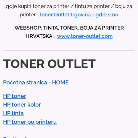
e
gdje kupiti toner za printer / tintu za printer / boju za
u
printer:
Toner Outlet trgovina - gdje smo
p
WEBSHOP: TINTA, TONER, BOJA ZA PRINTER
a
HRVATSKA :
www.toner-outlet.com
n
d
d
TONER OUTLET
o
w
n
Početna stranica - HOME
a
r
HP toner
r
HP toner kolor
o
HP tinta
w
HP toner po printeru
s
t