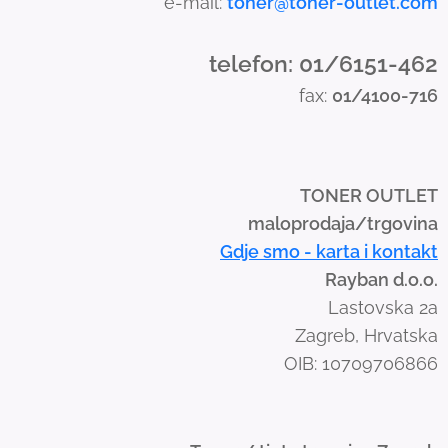
e-mail:
toner@toner-outlet.com
n
d
telefon: 01/6151-462
s
fax:
01/4100-716
w
i
p
e
TONER OUTLET
g
maloprodaja/trgovina
e
Gdje smo - karta i kontakt
s
Rayban d.o.o.
t
Lastovska 2a
u
Zagreb, Hrvatska
r
OIB: 10709706866
e
s
.