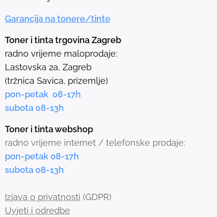
e
Garancija na tonere/tinte
s
e
Toner i tinta trgovina Zagreb
l
radno vrijeme maloprodaje:
e
Lastovska 2a, Zagreb
c
(tržnica Savica, prizemlje)
t
pon-petak 08-17h
e
subota 08-13h
d
s
Toner i tinta webshop
e
radno vrijeme internet / telefonske prodaje:
a
pon-petak 08-17h
r
subota 08-13h
c
h
Izjava o privatnosti
(GDPR)
r
Uvjeti i odredbe