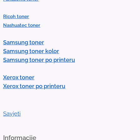
r
e
Ricoh toner
s
Nashuatec toner
s
e
Samsung toner
n
Samsung toner kolor
t
Samsung toner po printeru
e
r
Xerox toner
t
Xerox toner po printeru
o
g
o
t
Savjeti
o
t
h
Informacije