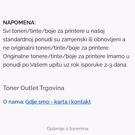
e
s
u
NAPOMENA:
l
Svi toneri/tinte/boje za printere u našoj
t
standardnoj ponudi su zamjenski ili obnovljeni a
.
ne originalni toneri/tinte/boje za printere.
T
Originalne tonere/tinte/boje za printere imamo u
o
ponudi po Vašem upitu uz rok isporuke 2-3 dana.
u
c
h
Toner Outlet Trgovina
d
e
O nama:
Gdje smo - karta i kontakt
v
i
c
Opširnije o tonerima
e