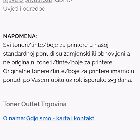
r
Uvjeti i odredbe
e
s
u
NAPOMENA:
l
Svi toneri/tinte/boje za printere u našoj
t
standardnoj ponudi su zamjenski ili obnovljeni a
.
ne originalni toneri/tinte/boje za printere.
T
Originalne tonere/tinte/boje za printere imamo u
o
ponudi po Vašem upitu uz rok isporuke 2-3 dana.
u
c
h
Toner Outlet Trgovina
d
e
O nama:
Gdje smo - karta i kontakt
v
i
c