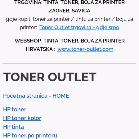
TRGOVINA: TINTA, TONER, BOJA ZA PRINTER
h
ZAGREB, SAVICA
e
gdje kupiti toner za printer / tintu za printer / boju za
u
printer:
Toner Outlet trgovina - gdje smo
p
WEBSHOP: TINTA, TONER, BOJA ZA PRINTER
a
HRVATSKA :
www.toner-outlet.com
n
d
d
TONER OUTLET
o
w
n
Početna stranica - HOME
a
r
HP toner
r
HP toner kolor
o
HP tinta
w
HP toner po printeru