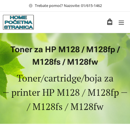
Trebate pomoć? Nazovite: 01/615-1462
Toner za HP M128 / M128fp /
M128fs / M128fw
Toner/cartridge/boja za
printer HP M128 / M128fp
/ M128fs / M128fw