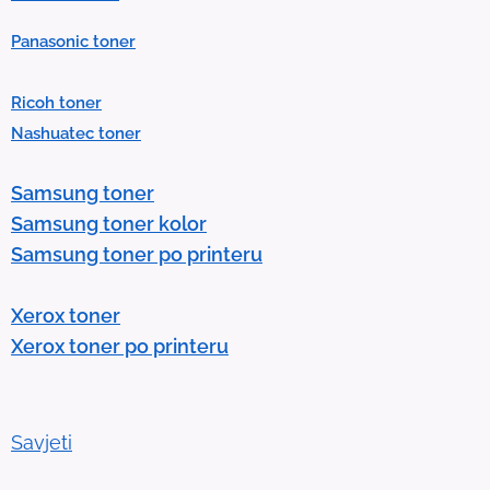
P
Panasonic toner
r
e
Ricoh toner
s
Nashuatec toner
s
e
Samsung toner
n
Samsung toner kolor
t
Samsung toner po printeru
e
r
Xerox toner
t
Xerox toner po printeru
o
g
o
t
Savjeti
o