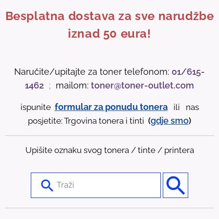
Besplatna dostava za sve narudžbe
iznad 50 eura!
Naručite/upitajte za toner telefonom:
01/615-
1462
;
mailom:
toner@toner-outlet.com
formular za ponudu tonera
ispunite
ili nas
gdje
smo
posjetite: Trgovina tonera i tinti
(
)
Upišite oznaku svog tonera / tinte / printera
U
s
e
t