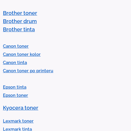
s
t
Brother toner
o
Brother drum
s
Brother tinta
e
l
Canon toner
e
Canon toner kolor
c
Canon tinta
t
Canon toner po printeru
a
r
Epson tinta
e
Epson toner
s
u
Kyocera toner
l
t
Lexmark toner
.
Lexmark tinta