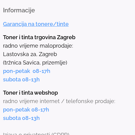
t
h
Informacije
e
Garancija na tonere/tinte
s
e
Toner i tinta trgovina Zagreb
l
radno vrijeme maloprodaje:
e
Lastovska 2a, Zagreb
c
(tržnica Savica, prizemlje)
t
pon-petak 08-17h
e
subota 08-13h
d
s
Toner i tinta webshop
e
radno vrijeme internet / telefonske prodaje:
a
pon-petak 08-17h
r
subota 08-13h
c
h
Izjava o privatnosti
(GDPR)