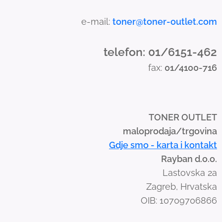
h
a
e-mail:
toner@toner-outlet.com
n
d
telefon: 01/6151-462
s
fax:
01/4100-716
w
i
p
e
TONER OUTLET
g
maloprodaja/trgovina
e
Gdje smo - karta i kontakt
s
Rayban d.o.o.
t
Lastovska 2a
u
Zagreb, Hrvatska
r
OIB: 10709706866
e
s