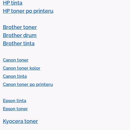
o
HP tinta
w
HP toner po printeru
s
t
Brother toner
o
Brother drum
s
Brother tinta
e
l
Canon toner
e
Canon toner kolor
c
Canon tinta
t
Canon toner po printeru
a
r
Epson tinta
e
Epson toner
s
u
Kyocera toner
l