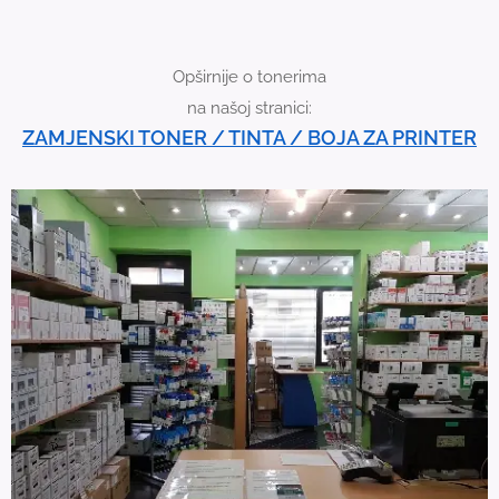
i
c
Opširnije o tonerima
e
na našoj stranici:
u
ZAMJENSKI TONER / TINTA / BOJA ZA PRINTER
s
e
r
s
c
a
n
u
s
e
t
o