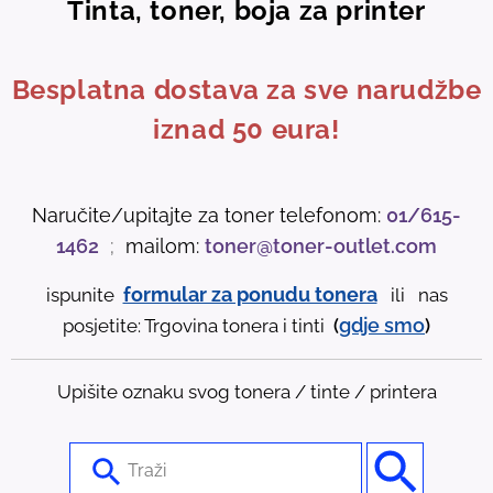
Tinta, toner, boja za printer
Besplatna dostava za sve narudžbe
iznad 50 eura!
Naručite/upitajte za toner telefonom:
01/615-
1462
;
mailom:
toner@toner-outlet.com
formular za ponudu tonera
ispunite
ili nas
gdje
smo
posjetite: Trgovina tonera i tinti
(
)
Upišite oznaku svog tonera / tinte / printera
U
s