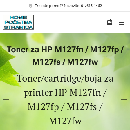
Trebate pomoć? Nazovite: 01/615-1462
Toner za HP M127fn / M127fp /
M127fs / M127fw
Toner/cartridge/boja za
printer HP M127fn /
M127fp / M127fs /
M127fw