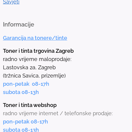
Savjeti
o
t
h
Informacije
e
Garancija na tonere/tinte
s
e
Toner i tinta trgovina Zagreb
l
radno vrijeme maloprodaje:
e
Lastovska 2a, Zagreb
c
(tržnica Savica, prizemlje)
t
pon-petak 08-17h
e
subota 08-13h
d
s
Toner i tinta webshop
e
radno vrijeme internet / telefonske prodaje:
a
pon-petak 08-17h
r
subota 08-13h