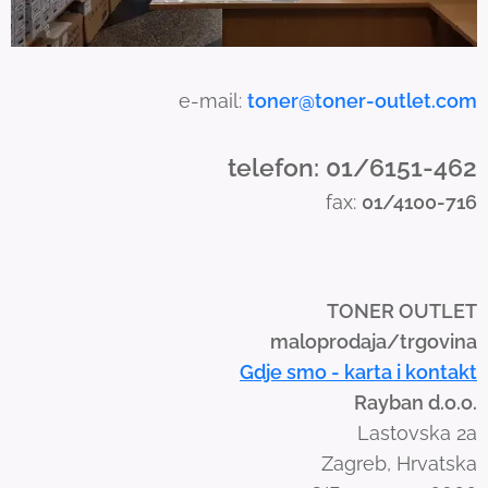
u
c
h
a
e-mail:
toner@toner-outlet.com
n
d
telefon: 01/6151-462
s
fax:
01/4100-716
w
i
p
e
TONER OUTLET
g
maloprodaja/trgovina
e
Gdje smo - karta i kontakt
s
Rayban d.o.o.
t
Lastovska 2a
u
Zagreb, Hrvatska
r