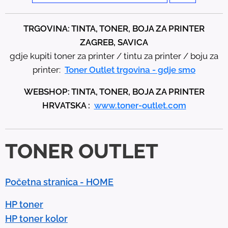
e
t
TRGOVINA: TINTA, TONER, BOJA ZA PRINTER
h
ZAGREB, SAVICA
e
gdje kupiti toner za printer / tintu za printer / boju za
u
printer:
Toner Outlet trgovina - gdje smo
p
WEBSHOP: TINTA, TONER, BOJA ZA PRINTER
a
HRVATSKA :
www.toner-outlet.com
n
d
d
TONER OUTLET
o
w
n
Početna stranica - HOME
a
r
HP toner
r
HP toner kolor