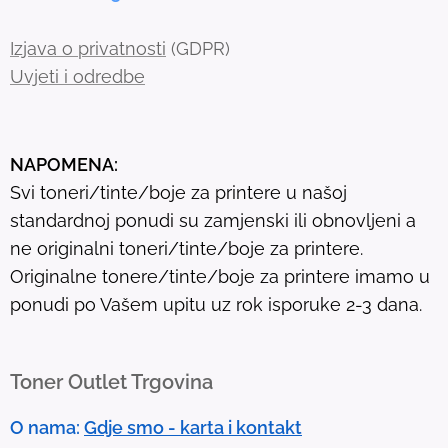
c
h
Izjava o privatnosti
(GDPR)
r
Uvjeti i odredbe
e
s
u
NAPOMENA:
l
Svi toneri/tinte/boje za printere u našoj
t
standardnoj ponudi su zamjenski ili obnovljeni a
.
ne originalni toneri/tinte/boje za printere.
T
Originalne tonere/tinte/boje za printere imamo u
o
ponudi po Vašem upitu uz rok isporuke 2-3 dana.
u
c
h
Toner Outlet Trgovina
d
e
O nama:
Gdje smo - karta i kontakt
v