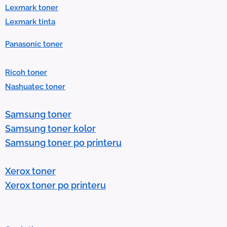
t
Lexmark toner
.
Lexmark tinta
P
Panasonic toner
r
e
Ricoh toner
s
Nashuatec toner
s
e
Samsung toner
n
Samsung toner kolor
t
Samsung toner po printeru
e
r
Xerox toner
t
Xerox toner po printeru
o
g
o
t