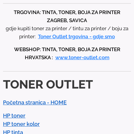
e
t
TRGOVINA: TINTA, TONER, BOJA ZA PRINTER
h
ZAGREB, SAVICA
e
gdje kupiti toner za printer / tintu za printer / boju za
u
printer:
Toner Outlet trgovina - gdje smo
p
WEBSHOP: TINTA, TONER, BOJA ZA PRINTER
a
HRVATSKA :
www.toner-outlet.com
n
d
d
TONER OUTLET
o
w
n
Početna stranica - HOME
a
r
HP toner
r
HP toner kolor
o
HP tinta