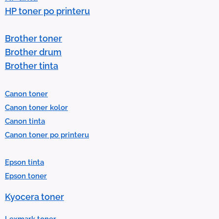
w
HP toner po printeru
s
t
Brother toner
o
Brother drum
s
Brother tinta
e
l
Canon toner
e
Canon toner kolor
c
Canon tinta
t
Canon toner po printeru
a
r
Epson tinta
e
Epson toner
s
u
Kyocera toner
l
t
Lexmark toner