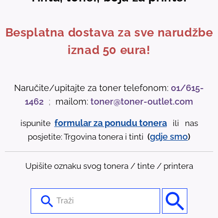
Besplatna dostava za sve narudžbe
iznad 50 eura!
Naručite/upitajte za toner telefonom:
01/615-
1462
;
mailom:
toner@toner-outlet.com
formular za ponudu tonera
ispunite
ili nas
gdje
smo
posjetite: Trgovina tonera i tinti
(
)
Upišite oznaku svog tonera / tinte / printera
U
s