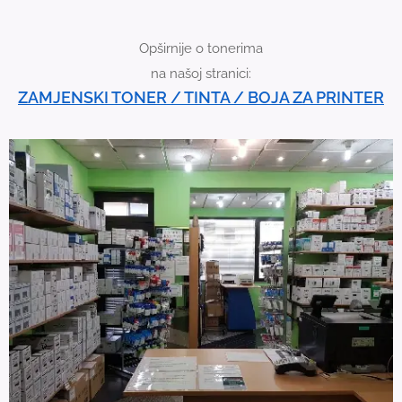
i
c
Opširnije o tonerima
e
na našoj stranici:
u
ZAMJENSKI TONER / TINTA / BOJA ZA PRINTER
s
e
r
s
c
a
n
u
s
e
t
o
u