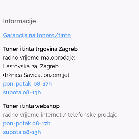
o
t
h
Informacije
e
Garancija na tonere/tinte
s
e
Toner i tinta trgovina Zagreb
l
radno vrijeme maloprodaje:
e
Lastovska 2a, Zagreb
c
(tržnica Savica, prizemlje)
t
pon-petak 08-17h
e
subota 08-13h
d
s
Toner i tinta webshop
e
radno vrijeme internet / telefonske prodaje:
a
pon-petak 08-17h
r
subota 08-13h
c