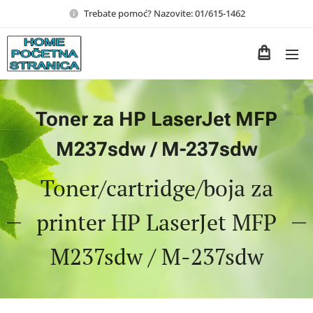
Trebate pomoć? Nazovite: 01/615-1462
Toner za HP LaserJet MFP
M237sdw / M-237sdw
Toner/cartridge/boja za
printer HP LaserJet MFP
M237sdw / M-237sdw