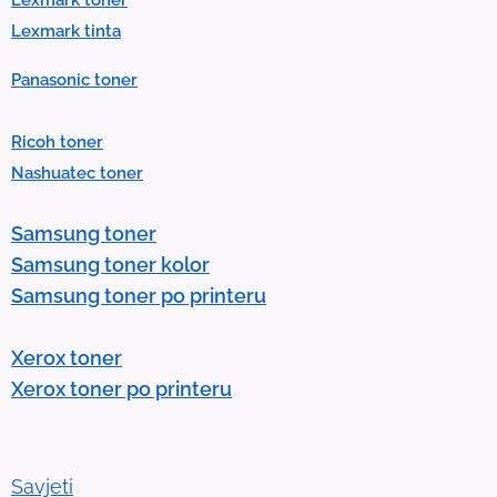
.
Lexmark tinta
P
Panasonic toner
r
e
Ricoh toner
s
Nashuatec toner
s
e
Samsung toner
n
Samsung toner kolor
t
Samsung toner po printeru
e
r
Xerox toner
t
Xerox toner po printeru
o
g
o
t
Savjeti