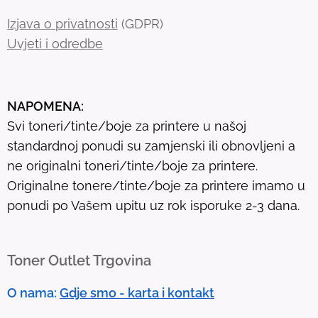
h
Izjava o privatnosti
(GDPR)
r
Uvjeti i odredbe
e
s
u
NAPOMENA:
l
Svi toneri/tinte/boje za printere u našoj
t
standardnoj ponudi su zamjenski ili obnovljeni a
.
ne originalni toneri/tinte/boje za printere.
T
Originalne tonere/tinte/boje za printere imamo u
o
ponudi po Vašem upitu uz rok isporuke 2-3 dana.
u
c
h
Toner Outlet Trgovina
d
e
O nama:
Gdje smo - karta i kontakt
v