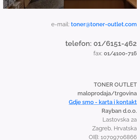
c
h
a
e-mail:
toner@toner-outlet.com
n
d
telefon: 01/6151-462
s
fax:
01/4100-716
w
i
p
e
TONER OUTLET
g
maloprodaja/trgovina
e
Gdje smo - karta i kontakt
s
Rayban d.o.o.
t
Lastovska 2a
u
Zagreb, Hrvatska
r
OIB: 10709706866