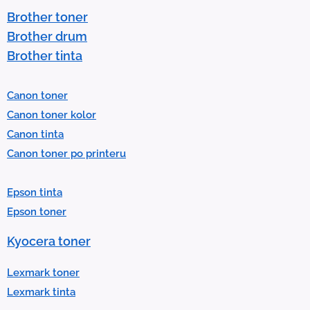
t
Brother toner
o
Brother drum
s
Brother tinta
e
l
Canon toner
e
Canon toner kolor
c
Canon tinta
t
Canon toner po printeru
a
r
Epson tinta
e
Epson toner
s
u
Kyocera toner
l
t
Lexmark toner
.
Lexmark tinta
P