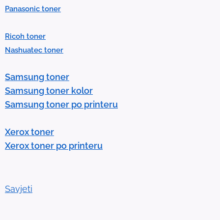
Panasonic toner
r
e
Ricoh toner
s
Nashuatec toner
s
e
Samsung toner
n
Samsung toner kolor
t
Samsung toner po printeru
e
r
Xerox toner
t
Xerox toner po printeru
o
g
o
t
Savjeti
o
t