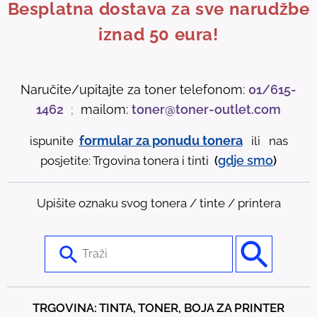
Besplatna dostava za sve narudžbe
iznad 50 eura!
Naručite/upitajte za toner telefonom:
01/615-
1462
;
mailom:
toner@toner-outlet.com
formular za ponudu tonera
ispunite
ili nas
gdje
smo
posjetite: Trgovina tonera i tinti
(
)
Upišite oznaku svog tonera / tinte / printera
U
s
e
t
TRGOVINA: TINTA, TONER, BOJA ZA PRINTER