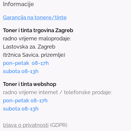
h
Informacije
e
Garancija na tonere/tinte
s
e
Toner i tinta trgovina Zagreb
l
radno vrijeme maloprodaje:
e
Lastovska 2a, Zagreb
c
(tržnica Savica, prizemlje)
t
pon-petak 08-17h
e
subota 08-13h
d
s
Toner i tinta webshop
e
radno vrijeme internet / telefonske prodaje:
a
pon-petak 08-17h
r
subota 08-13h
c
h
Izjava o privatnosti
(GDPR)
r