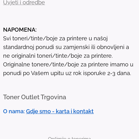
Uvjeti i odredbe
e
s
u
NAPOMENA:
l
Svi toneri/tinte/boje za printere u našoj
t
standardnoj ponudi su zamjenski ili obnovljeni a
.
ne originalni toneri/tinte/boje za printere.
T
Originalne tonere/tinte/boje za printere imamo u
o
ponudi po Vašem upitu uz rok isporuke 2-3 dana.
u
c
h
Toner Outlet Trgovina
d
e
O nama:
Gdje smo - karta i kontakt
v
i
c
Opširnije o tonerima