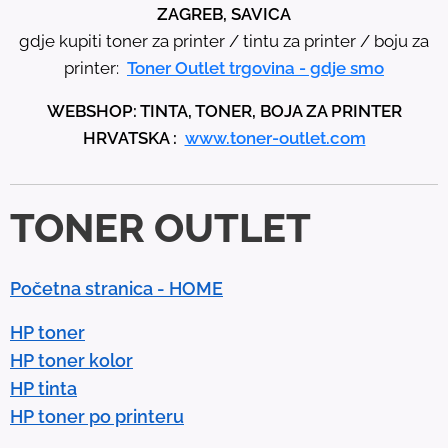
h
ZAGREB, SAVICA
e
gdje kupiti toner za printer / tintu za printer / boju za
u
printer:
Toner Outlet trgovina - gdje smo
p
WEBSHOP: TINTA, TONER, BOJA ZA PRINTER
a
HRVATSKA :
www.toner-outlet.com
n
d
d
TONER OUTLET
o
w
n
Početna stranica - HOME
a
r
HP toner
r
HP toner kolor
o
HP tinta
w
HP toner po printeru
s