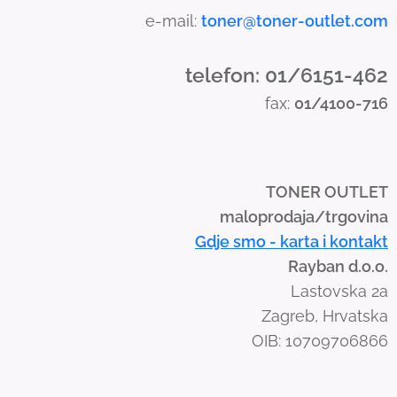
a
e-mail:
toner@toner-outlet.com
n
d
telefon: 01/6151-462
s
fax:
01/4100-716
w
i
p
e
TONER OUTLET
g
maloprodaja/trgovina
e
Gdje smo - karta i kontakt
s
Rayban d.o.o.
t
Lastovska 2a
u
Zagreb, Hrvatska
r
OIB: 10709706866
e
s