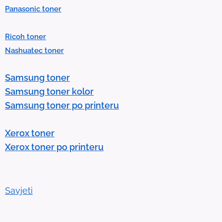
Panasonic toner
r
e
Ricoh toner
s
Nashuatec toner
s
e
Samsung toner
n
Samsung toner kolor
t
Samsung toner po printeru
e
r
Xerox toner
t
Xerox toner po printeru
o
g
o
t
Savjeti
o
t