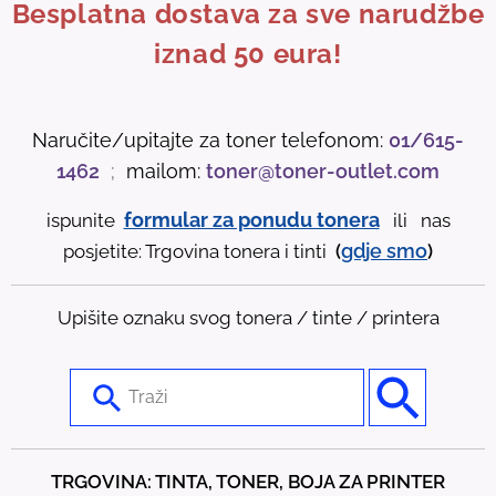
Besplatna dostava za sve narudžbe
iznad 50 eura!
Naručite/upitajte za toner telefonom:
01/615-
1462
;
mailom:
toner@toner-outlet.com
formular za ponudu tonera
ispunite
ili nas
gdje
smo
posjetite: Trgovina tonera i tinti
(
)
Upišite oznaku svog tonera / tinte / printera
U
s
e
t
TRGOVINA: TINTA, TONER, BOJA ZA PRINTER