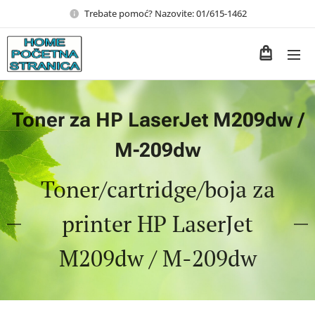
Trebate pomoć? Nazovite: 01/615-1462
Toner za HP LaserJet M209dw /
M-209dw
Toner/cartridge/boja za
printer HP LaserJet
M209dw / M-209dw