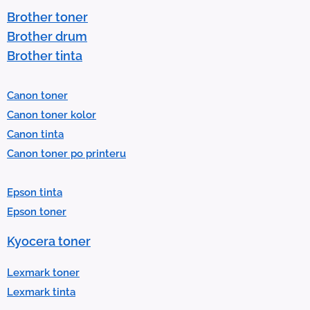
t
Brother toner
o
Brother drum
s
Brother tinta
e
l
Canon toner
e
Canon toner kolor
c
Canon tinta
t
Canon toner po printeru
a
r
Epson tinta
e
Epson toner
s
u
Kyocera toner
l
t
Lexmark toner
.
Lexmark tinta
P