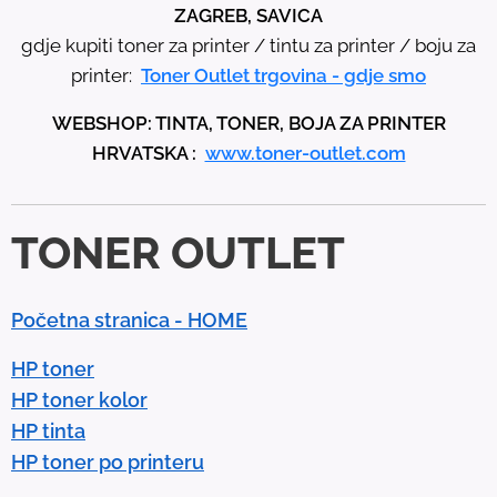
h
ZAGREB, SAVICA
e
gdje kupiti toner za printer / tintu za printer / boju za
u
printer:
Toner Outlet trgovina - gdje smo
p
WEBSHOP: TINTA, TONER, BOJA ZA PRINTER
a
HRVATSKA :
www.toner-outlet.com
n
d
d
TONER OUTLET
o
w
n
Početna stranica - HOME
a
r
HP toner
r
HP toner kolor
o
HP tinta
w
HP toner po printeru
s