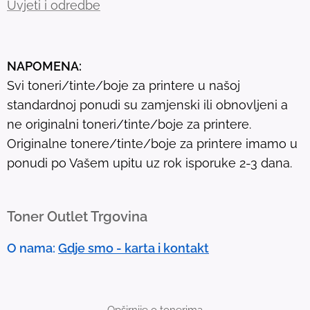
Uvjeti i odredbe
e
s
u
NAPOMENA:
l
Svi toneri/tinte/boje za printere u našoj
t
standardnoj ponudi su zamjenski ili obnovljeni a
.
ne originalni toneri/tinte/boje za printere.
T
Originalne tonere/tinte/boje za printere imamo u
o
ponudi po Vašem upitu uz rok isporuke 2-3 dana.
u
c
h
Toner Outlet Trgovina
d
e
O nama:
Gdje smo - karta i kontakt
v
i
c
Opširnije o tonerima