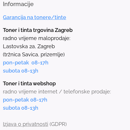
h
Informacije
e
Garancija na tonere/tinte
s
e
Toner i tinta trgovina Zagreb
l
radno vrijeme maloprodaje:
e
Lastovska 2a, Zagreb
c
(tržnica Savica, prizemlje)
t
pon-petak 08-17h
e
subota 08-13h
d
s
Toner i tinta webshop
e
radno vrijeme internet / telefonske prodaje:
a
pon-petak 08-17h
r
subota 08-13h
c
h
Izjava o privatnosti
(GDPR)
r