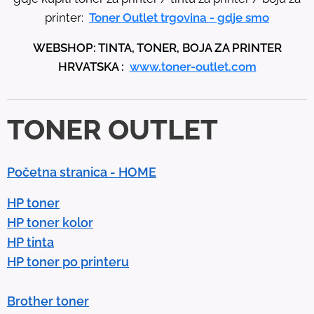
u
printer:
Toner Outlet trgovina - gdje smo
p
WEBSHOP: TINTA, TONER, BOJA ZA PRINTER
a
HRVATSKA :
www.toner-outlet.com
n
d
d
TONER OUTLET
o
w
n
Početna stranica - HOME
a
r
HP toner
r
HP toner kolor
o
HP tinta
w
HP toner po printeru
s
t
Brother toner
o