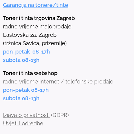
Garancija na tonere/tinte
s
e
Toner i tinta trgovina Zagreb
l
radno vrijeme maloprodaje:
e
Lastovska 2a, Zagreb
c
(tržnica Savica, prizemlje)
t
pon-petak 08-17h
e
subota 08-13h
d
s
Toner i tinta webshop
e
radno vrijeme internet / telefonske prodaje:
a
pon-petak 08-17h
r
subota 08-13h
c
h
Izjava o privatnosti
(GDPR)
r
Uvjeti i odredbe
e