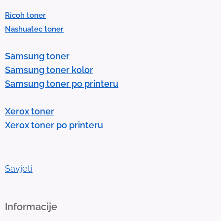
e
Ricoh toner
s
Nashuatec toner
s
e
Samsung toner
n
Samsung toner kolor
t
Samsung toner po printeru
e
r
Xerox toner
t
Xerox toner po printeru
o
g
o
t
Savjeti
o
t
h
Informacije
e