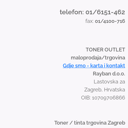
n
d
telefon: 01/6151-462
s
fax:
01/4100-716
w
i
p
e
TONER OUTLET
g
maloprodaja/trgovina
e
Gdje smo - karta i kontakt
s
Rayban d.o.o.
t
Lastovska 2a
u
Zagreb, Hrvatska
r
OIB: 10709706866
e
s
.
Toner / tinta trgovina Zagreb