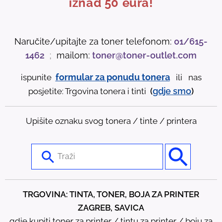
iznad 50 eura!
Naručite/upitajte za toner telefonom:
01/615-
1462
;
mailom:
toner@toner-outlet.com
formular za ponudu tonera
ispunite
ili nas
gdje
smo
posjetite: Trgovina tonera i tinti
(
)
Upišite oznaku svog tonera / tinte / printera
U
s
e
t
TRGOVINA: TINTA, TONER, BOJA ZA PRINTER
h
ZAGREB, SAVICA
e
gdje kupiti toner za printer / tintu za printer / boju za