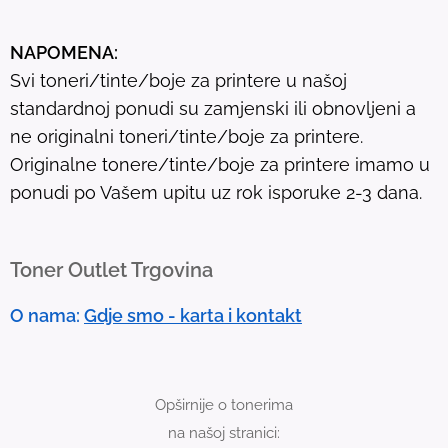
s
u
NAPOMENA:
l
Svi toneri/tinte/boje za printere u našoj
t
standardnoj ponudi su zamjenski ili obnovljeni a
.
ne originalni toneri/tinte/boje za printere.
T
Originalne tonere/tinte/boje za printere imamo u
o
ponudi po Vašem upitu uz rok isporuke 2-3 dana.
u
c
h
Toner Outlet Trgovina
d
e
O nama:
Gdje smo - karta i kontakt
v
i
c
Opširnije o tonerima
e
na našoj stranici:
u