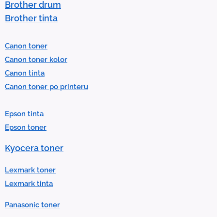
Brother drum
s
Brother tinta
e
l
Canon toner
e
Canon toner kolor
c
Canon tinta
t
Canon toner po printeru
a
r
Epson tinta
e
Epson toner
s
u
Kyocera toner
l
t
Lexmark toner
.
Lexmark tinta
P
Panasonic toner
r