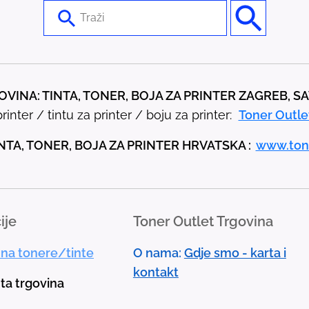
U
s
e
t
h
VINA: TINTA, TONER, BOJA ZA PRINTER ZAGREB, S
e
rinter / tintu za printer / boju za printer:
Toner Outle
u
p
NTA, TONER, BOJA ZA PRINTER HRVATSKA :
www.ton
a
n
d
ije
Toner Outlet Trgovina
d
o
 na tonere/tinte
O nama:
Gdje smo - karta i
w
kontakt
n
nta trgovina
a