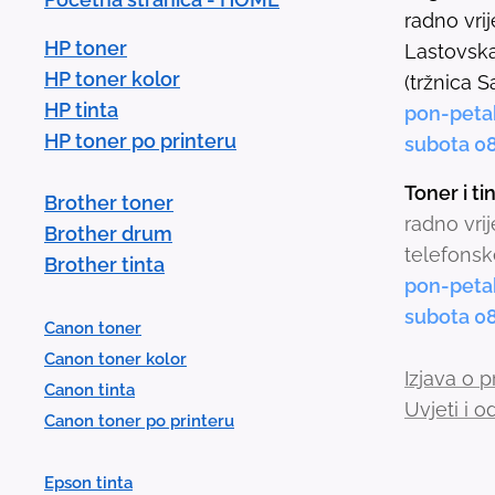
radno vri
HP toner
Lastovska
HP toner kolor
(tržnica S
HP tinta
pon-peta
HP toner po printeru
subota 0
Toner i t
Brother toner
radno vri
Brother drum
telefonsk
Brother tinta
pon-peta
subota 0
Canon toner
Canon toner kolor
Izjava o p
Canon tinta
Uvjeti i 
Canon toner po printeru
Epson tinta