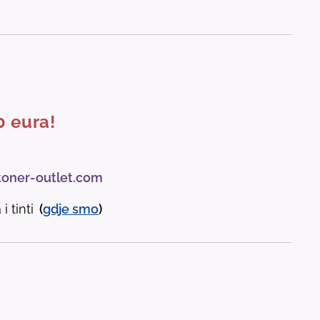
0 eura!
toner-outlet.com
i tinti
(
gdje
smo
)