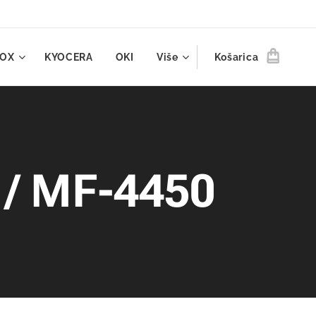
ROX
KYOCERA
OKI
Više
Košarica
 / MF-4450