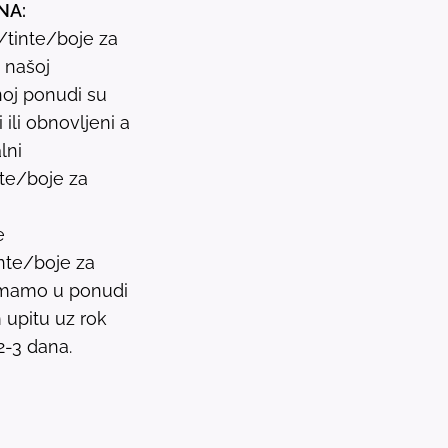
NA:
s
i/tinte/boje za
u
u našoj
l
oj ponudi su
t
ili obnovljeni a
.
lni
P
nte/boje za
r
e
e
s
nte/boje za
s
 imamo u ponudi
e
upitu uz rok
n
2-3 dana.
t
e
r
t