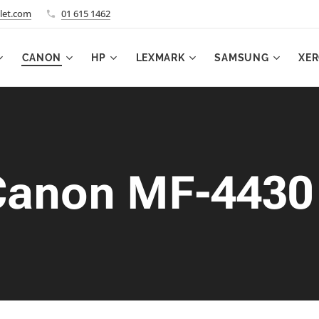
let.com
01 615 1462
CANON
HP
LEXMARK
SAMSUNG
XE
Canon MF-4430