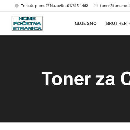
Trebate pomoć? Nazovite: 01/615-1462
toner@toner-out
GDJE SMO
BROTHER
Toner za 