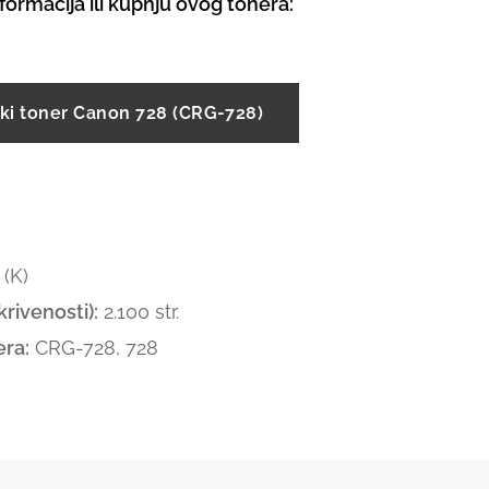
informacija ili kupnju ovog tonera:
ki toner Canon 728 (CRG-728)
(K)
rivenosti):
2.100 str.
ra:
CRG-728, 728