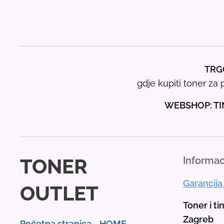
TRGO
gdje kupiti toner za p
WEBSHOP: TI
TONER
Informac
Garancija
OUTLET
Toner i ti
Zagreb
Početna stranica - HOME