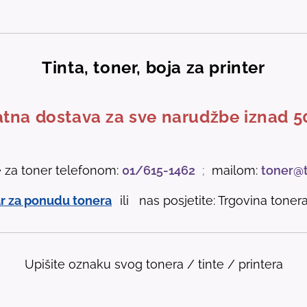
Tinta, toner, boja za printer
tna dostava za sve narudžbe iznad 5
e za toner telefonom:
01/615-1462
;
mailom:
toner@
r za ponudu tonera
ili nas posjetite: Trgovina tonera 
Upišite oznaku svog tonera / tinte / printera