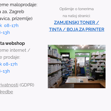
r
jeme maloprodaje:
Opširnije o tonerima
r
 2a, Zagreb
na našoj stranici:
o
avica, prizemlje)
ZAMJENSKI TONER /
w
k 08-17h
TINTA / BOJA ZA PRINTER
s
8-13h
t
inta webshop
o
jeme internet /
s
e prodaje:
e
k 08-17h
l
8-13h
e
c
rivatnosti
(GDPR)
t
odredbe
a
r
e