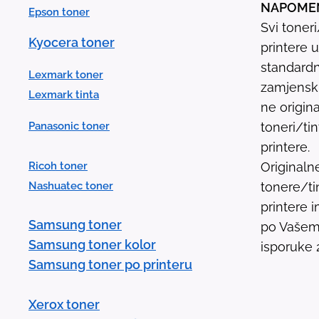
NAPOME
Epson toner
Svi toner
Kyocera toner
printere 
standardn
Lexmark toner
zamjenski 
Lexmark tinta
ne origina
Panasonic toner
toneri/ti
printere.
Ricoh toner
Originaln
Nashuatec toner
tonere/ti
printere
Samsung toner
po Vašem 
Samsung toner kolor
isporuke 
Samsung toner po printeru
Xerox toner