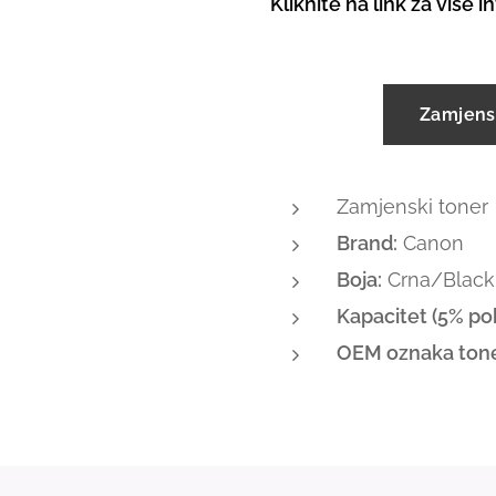
Kliknite na link za više 
Zamjens
Zamjenski toner
Brand:
Canon
Boja:
Crna/Black 
Kapacitet (5% pok
OEM oznaka tone