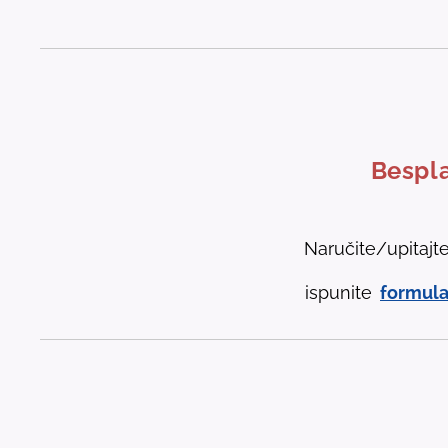
Bespla
Naručite/upitajt
ispunite
formula