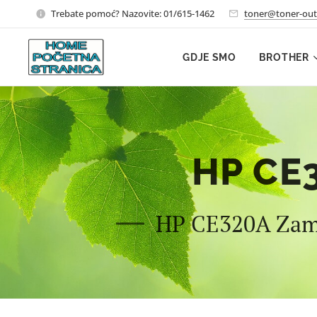
Trebate pomoć? Nazovite: 01/615-1462
toner@toner-out
GDJE SMO
BROTHER
HP CE
HP CE320A Zamje