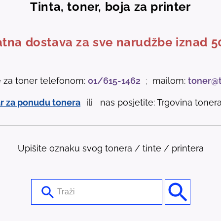
Tinta, toner, boja za printer
tna dostava za sve narudžbe iznad 5
e za toner telefonom:
01/615-1462
;
mailom:
toner@
r za ponudu tonera
ili nas posjetite: Trgovina tonera 
Upišite oznaku svog tonera / tinte / printera
U
s
e