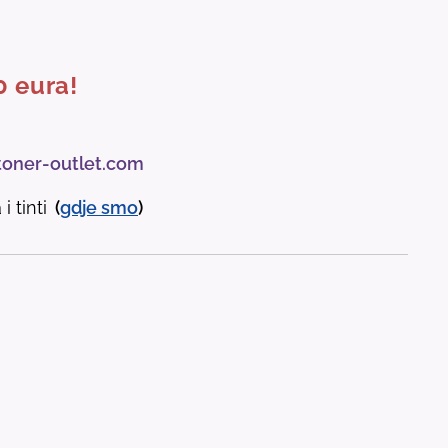
0 eura!
toner-outlet.com
i tinti
(
gdje
smo
)