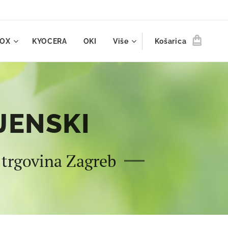
ROX
KYOCERA
OKI
Više
Košarica
JENSKI
 trgovina Zagreb