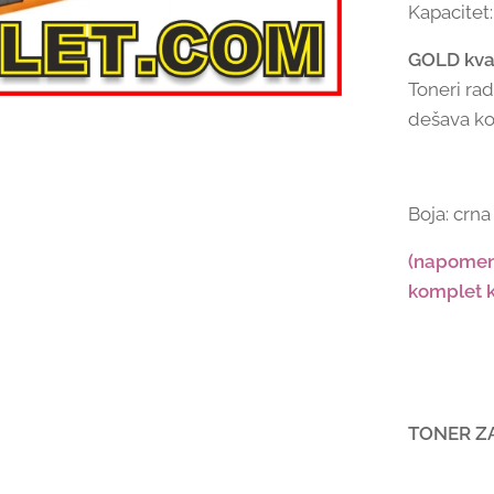
Kapacitet:
GOLD kvali
Toneri rad
dešava ko
Boja: crna
(napomena
komplet ko
TONER ZA