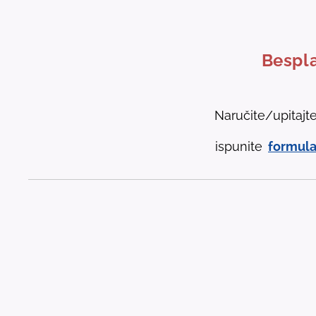
Bespla
Naručite/upitajt
ispunite
formula