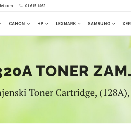
let.com
01 615 1462
CANON
HP
LEXMARK
SAMSUNG
XE
320A TONER ZAM
nski Toner Cartridge, (128A),