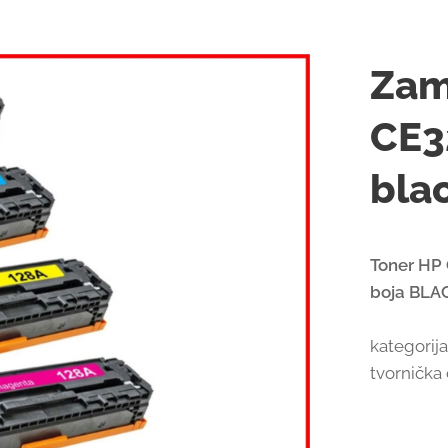
Zam
CE3
bla
Toner HP 
boja BLAC
kategorij
tvornička