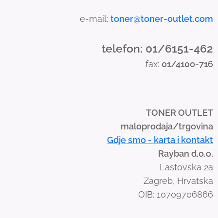
h
a
e-mail:
toner@toner-outlet.com
n
d
telefon: 01/6151-462
s
fax:
01/4100-716
w
i
p
e
TONER OUTLET
g
maloprodaja/trgovina
e
Gdje smo - karta i kontakt
s
Rayban d.o.o.
t
Lastovska 2a
u
Zagreb, Hrvatska
r
OIB: 10709706866
e
s