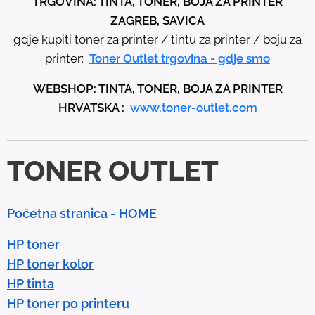
TRGOVINA: TINTA, TONER, BOJA ZA PRINTER
h
ZAGREB, SAVICA
e
gdje kupiti toner za printer / tintu za printer / boju za
u
printer:
Toner Outlet trgovina - gdje smo
p
WEBSHOP: TINTA, TONER, BOJA ZA PRINTER
a
HRVATSKA :
www.toner-outlet.com
n
d
d
TONER OUTLET
o
w
n
Početna stranica - HOME
a
r
HP toner
r
HP toner kolor
o
HP tinta
w
HP toner po printeru