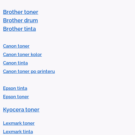
s
t
Brother toner
o
Brother drum
s
Brother tinta
e
l
Canon toner
e
Canon toner kolor
c
Canon tinta
t
Canon toner po printeru
a
r
Epson tinta
e
Epson toner
s
u
Kyocera toner
l
t
Lexmark toner
.
Lexmark tinta