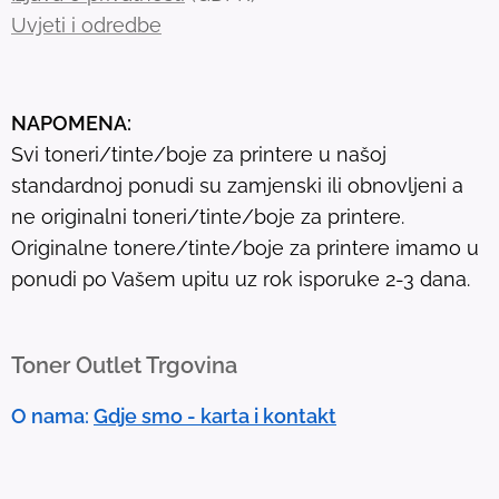
r
Uvjeti i odredbe
e
s
u
NAPOMENA:
l
Svi toneri/tinte/boje za printere u našoj
t
standardnoj ponudi su zamjenski ili obnovljeni a
.
ne originalni toneri/tinte/boje za printere.
T
Originalne tonere/tinte/boje za printere imamo u
o
ponudi po Vašem upitu uz rok isporuke 2-3 dana.
u
c
h
Toner Outlet Trgovina
d
e
O nama:
Gdje smo - karta i kontakt
v
i
c