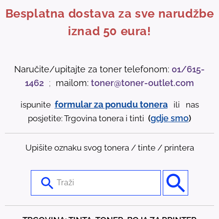
Besplatna dostava za sve narudžbe
iznad 50 eura!
Naručite/upitajte za toner telefonom:
01/615-
1462
;
mailom:
toner@toner-outlet.com
formular za ponudu tonera
ispunite
ili nas
gdje
smo
posjetite: Trgovina tonera i tinti
(
)
Upišite oznaku svog tonera / tinte / printera
U
s
e
t