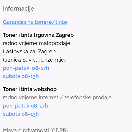
h
Informacije
e
Garancija na tonere/tinte
s
e
Toner i tinta trgovina Zagreb
l
radno vrijeme maloprodaje:
e
Lastovska 2a, Zagreb
c
(tržnica Savica, prizemlje)
t
pon-petak 08-17h
e
subota 08-13h
d
s
Toner i tinta webshop
e
radno vrijeme internet / telefonske prodaje:
a
pon-petak 08-17h
r
subota 08-13h
c
h
Izjava o privatnosti
(GDPR)