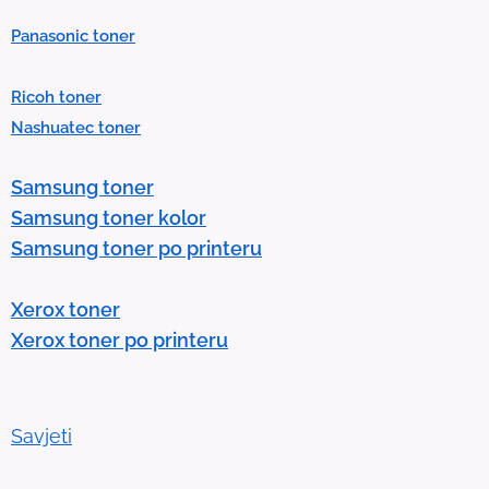
P
Panasonic toner
r
e
Ricoh toner
s
Nashuatec toner
s
e
Samsung toner
n
Samsung toner kolor
t
Samsung toner po printeru
e
r
Xerox toner
t
Xerox toner po printeru
o
g
o
t
Savjeti
o
t