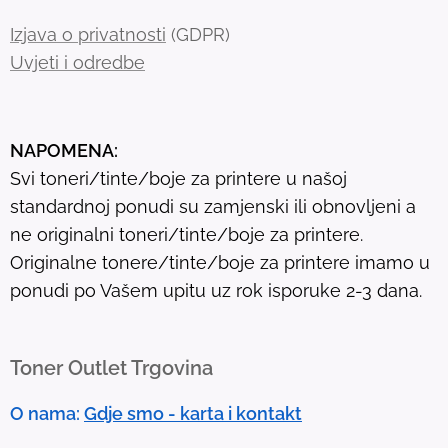
h
Izjava o privatnosti
(GDPR)
r
Uvjeti i odredbe
e
s
u
NAPOMENA:
l
Svi toneri/tinte/boje za printere u našoj
t
standardnoj ponudi su zamjenski ili obnovljeni a
.
ne originalni toneri/tinte/boje za printere.
T
Originalne tonere/tinte/boje za printere imamo u
o
ponudi po Vašem upitu uz rok isporuke 2-3 dana.
u
c
h
Toner Outlet Trgovina
d
e
O nama:
Gdje smo - karta i kontakt
v