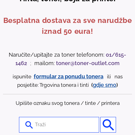
Besplatna dostava za sve narudžbe
iznad 50 eura!
Naručite/upitajte za toner telefonom:
01/615-
1462
;
mailom:
toner@toner-outlet.com
formular za ponudu tonera
ispunite
ili nas
gdje
smo
posjetite: Trgovina tonera i tinti
(
)
Upišite oznaku svog tonera / tinte / printera
U
s