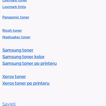
t
Lexmark toner
.
Lexmark tinta
P
Panasonic toner
r
e
Ricoh toner
s
Nashuatec toner
s
e
Samsung toner
n
Samsung toner kolor
t
Samsung toner po printeru
e
r
Xerox toner
t
Xerox toner po printeru
o
g
o
t
Savjeti