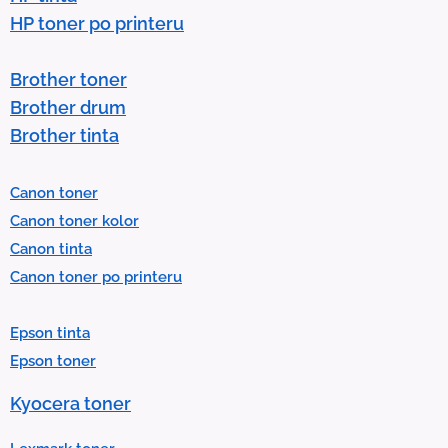
w
HP toner po printeru
s
t
Brother toner
o
Brother drum
s
Brother tinta
e
l
Canon toner
e
Canon toner kolor
c
Canon tinta
t
Canon toner po printeru
a
r
Epson tinta
e
Epson toner
s
u
Kyocera toner
l