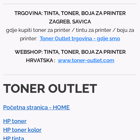
e
t
TRGOVINA: TINTA, TONER, BOJA ZA PRINTER
h
ZAGREB, SAVICA
e
gdje kupiti toner za printer / tintu za printer / boju za
u
printer:
Toner Outlet trgovina - gdje smo
p
WEBSHOP: TINTA, TONER, BOJA ZA PRINTER
a
HRVATSKA :
www.toner-outlet.com
n
d
d
TONER OUTLET
o
w
n
Početna stranica - HOME
a
r
HP toner
r
HP toner kolor
o
HP tinta