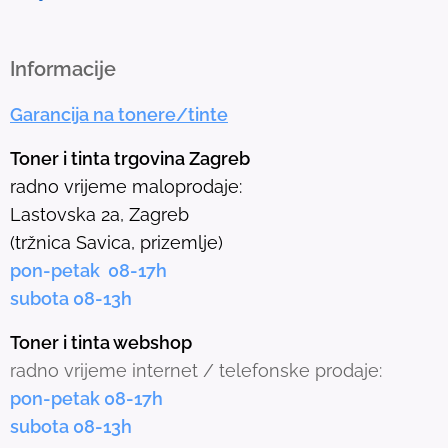
o
t
h
Informacije
e
Garancija na tonere/tinte
s
e
Toner i tinta trgovina Zagreb
l
radno vrijeme maloprodaje:
e
Lastovska 2a, Zagreb
c
(tržnica Savica, prizemlje)
t
pon-petak 08-17h
e
subota 08-13h
d
s
Toner i tinta webshop
e
radno vrijeme internet / telefonske prodaje:
a
pon-petak 08-17h
r
subota 08-13h
c