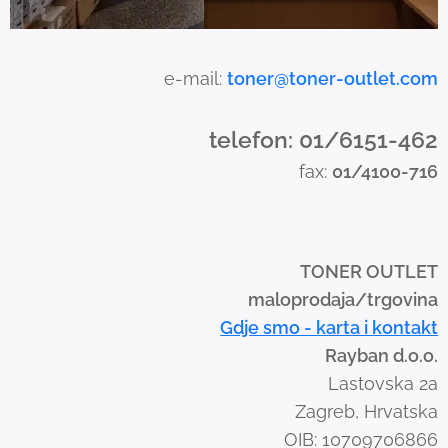
c
h
a
e-mail:
toner@toner-outlet.com
n
d
telefon: 01/6151-462
s
fax:
01/4100-716
w
i
p
e
TONER OUTLET
g
maloprodaja/trgovina
e
Gdje smo - karta i kontakt
s
Rayban d.o.o.
t
Lastovska 2a
u
Zagreb, Hrvatska
r
OIB: 10709706866