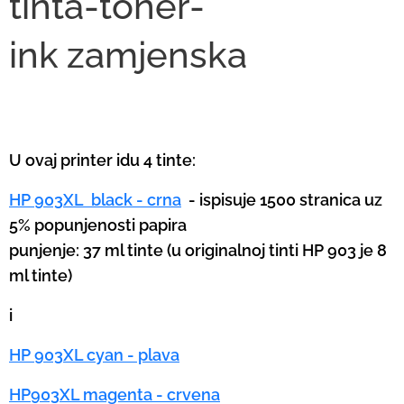
tinta-toner-
ink
zamjenska
U ovaj printer idu 4 tinte:
HP 903XL black - crna
- ispisuje 1500 stranica uz
5% popunjenosti papira
punjenje: 37 ml tinte (u originalnoj tinti HP 903 je 8
ml tinte)
i
HP 903XL cyan - plava
HP903XL magenta - crvena