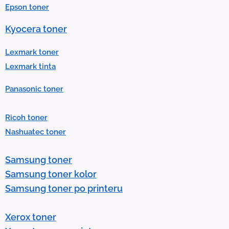
Epson toner
s
u
Kyocera toner
l
t
Lexmark toner
.
Lexmark tinta
P
Panasonic toner
r
e
Ricoh toner
s
Nashuatec toner
s
e
Samsung toner
n
Samsung toner kolor
t
Samsung toner po printeru
e
r
Xerox toner
t