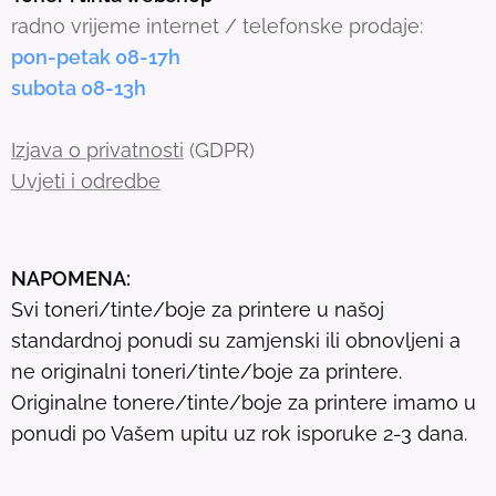
e
radno vrijeme internet / telefonske prodaje:
a
pon-petak 08-17h
r
subota 08-13h
c
h
Izjava o privatnosti
(GDPR)
r
Uvjeti i odredbe
e
s
u
NAPOMENA:
l
Svi toneri/tinte/boje za printere u našoj
t
standardnoj ponudi su zamjenski ili obnovljeni a
.
ne originalni toneri/tinte/boje za printere.
T
Originalne tonere/tinte/boje za printere imamo u
o
ponudi po Vašem upitu uz rok isporuke 2-3 dana.
u
c
h