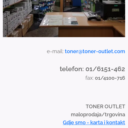
e
t
o
u
c
h
a
e-mail:
toner@toner-outlet.com
n
d
telefon: 01/6151-462
s
fax:
01/4100-716
w
i
p
e
TONER OUTLET
g
maloprodaja/trgovina
e
Gdje smo - karta i kontakt
s