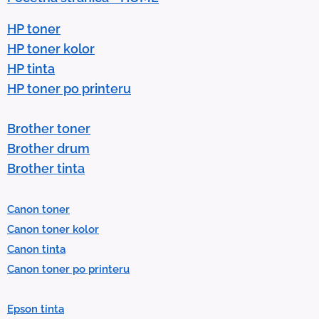
a
r
HP toner
r
HP toner kolor
o
HP tinta
w
HP toner po printeru
s
t
Brother toner
o
Brother drum
s
Brother tinta
e
l
Canon toner
e
Canon toner kolor
c
Canon tinta
t
Canon toner po printeru
a
r
Epson tinta
e