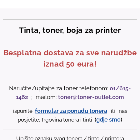
Tinta, toner, boja za printer
Besplatna dostava za sve narudžbe
iznad 50 eura!
Naručite/upitajte za toner telefonom:
01/615-
1462
;
mailom:
toner@toner-outlet.com
formular za ponudu tonera
ispunite
ili nas
gdje
smo
posjetite: Trgovina tonera i tinti
(
)
Upišite oznaku svog tonera / tinte / printera