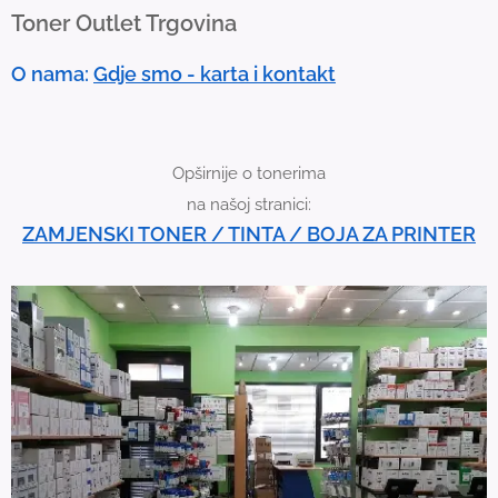
Toner Outlet Trgovina
d
e
O nama:
Gdje smo - karta i kontakt
v
i
c
Opširnije o tonerima
e
na našoj stranici:
u
ZAMJENSKI TONER / TINTA / BOJA ZA PRINTER
s
e
r
s
c
a
n
u
s