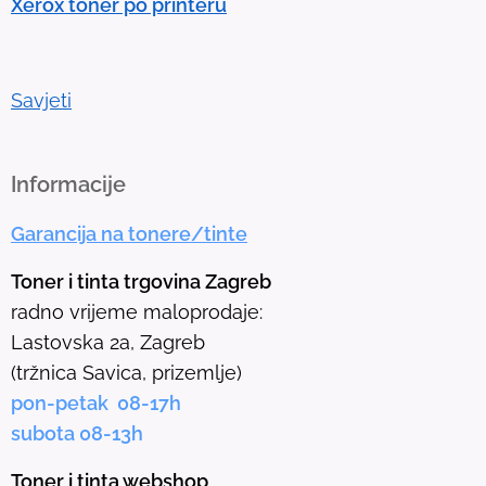
Xerox toner po printeru
o
g
o
t
Savjeti
o
t
h
Informacije
e
Garancija na tonere/tinte
s
e
Toner i tinta trgovina Zagreb
l
radno vrijeme maloprodaje:
e
Lastovska 2a, Zagreb
c
(tržnica Savica, prizemlje)
t
pon-petak 08-17h
e
subota 08-13h
d
s
Toner i tinta webshop