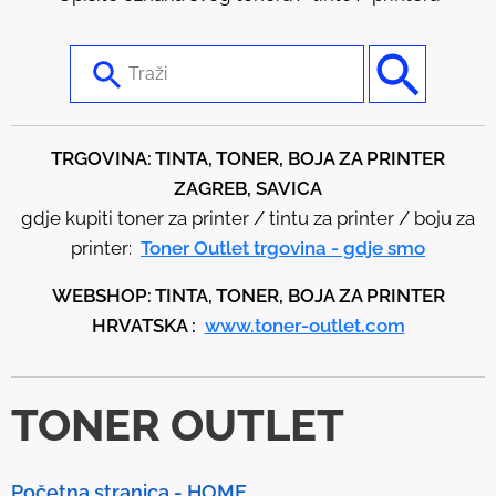
U
s
e
t
TRGOVINA: TINTA, TONER, BOJA ZA PRINTER
h
ZAGREB, SAVICA
e
gdje kupiti toner za printer / tintu za printer / boju za
u
printer:
Toner Outlet trgovina - gdje smo
p
WEBSHOP: TINTA, TONER, BOJA ZA PRINTER
a
HRVATSKA :
www.toner-outlet.com
n
d
d
TONER OUTLET
o
w
n
Početna stranica - HOME