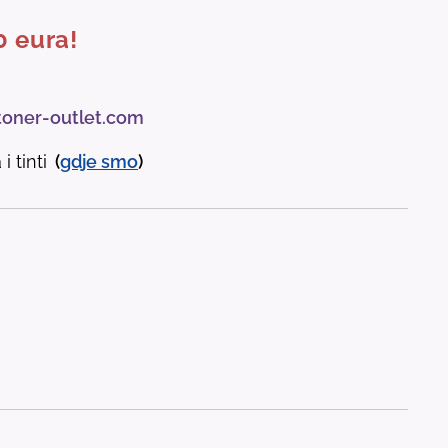
0 eura!
toner-outlet.com
i tinti
(
gdje
smo
)