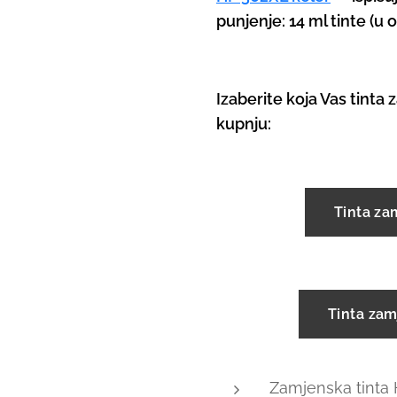
punjenje: 14 ml tinte (u or
Izaberite koja Vas tinta z
kupnju:
Tinta za
Tinta zam
Zamjenska tinta