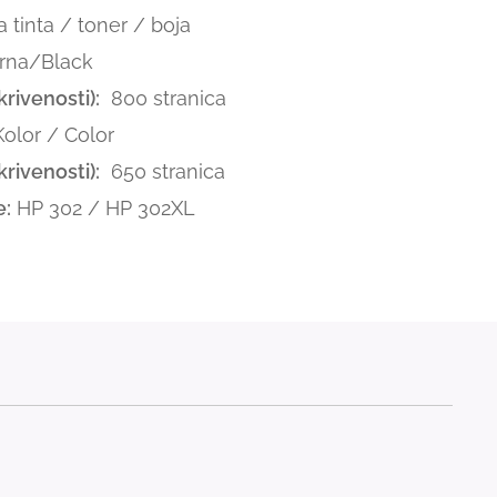
tinta / toner / boja
rna/Black
rivenosti):
800 stranica
lor / Color
rivenosti):
650 stranica
e:
HP 302 / HP 302XL