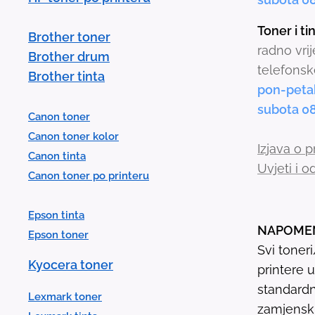
Toner i t
Brother toner
radno vri
Brother drum
telefonsk
Brother tinta
pon-peta
subota 0
Canon toner
Canon toner kolor
Izjava o p
Canon tinta
Uvjeti i 
Canon toner po printeru
Epson tinta
NAPOME
Epson toner
Svi toner
Kyocera toner
printere 
standardn
Lexmark toner
zamjenski 