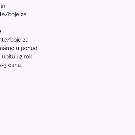
lni
P
nte/boje za
r
e
e
s
nte/boje za
s
 imamo u ponudi
e
upitu uz rok
n
2-3 dana.
t
e
r
t
o
g
o
t
o