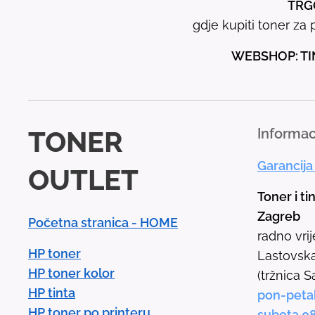
TRGO
gdje kupiti toner za p
WEBSHOP: TI
TONER
Informac
Garancija
OUTLET
Toner i ti
Zagreb
Početna stranica - HOME
radno vri
HP toner
Lastovska
HP toner kolor
(tržnica S
HP tinta
pon-peta
HP toner po printeru
subota 0