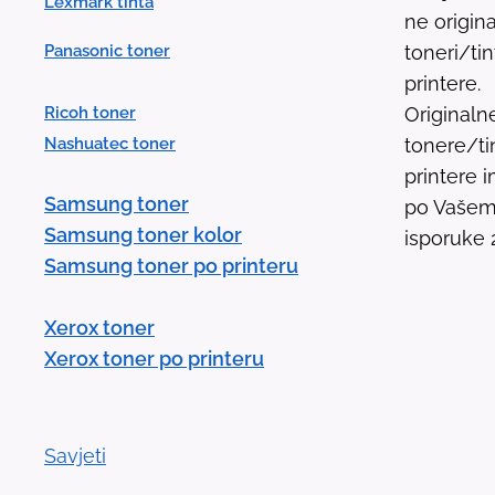
Lexmark tinta
ne origina
Panasonic toner
toneri/ti
printere.
Ricoh toner
Originaln
Nashuatec toner
tonere/ti
printere
Samsung toner
po Vašem 
Samsung toner kolor
isporuke 
Samsung toner po printeru
Xerox toner
Xerox toner po printeru
Savjeti