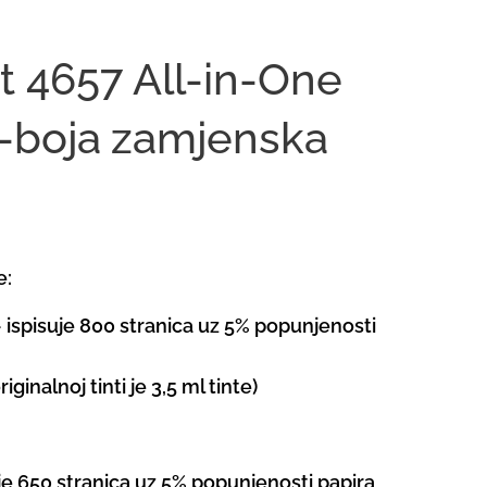
t 4657 All-in-One
r-boja
zamjenska
e:
- ispisuje 800 stranica uz 5% popunjenosti
iginalnoj tinti je 3,5 ml tinte)
je 650 stranica uz 5% popunjenosti papira