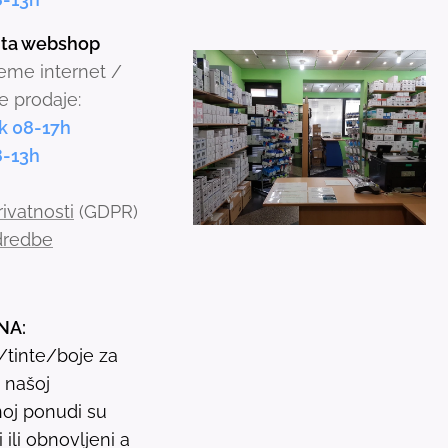
t
inta webshop
o
jeme internet /
s
e prodaje:
e
k 08-17h
l
8-13h
e
c
rivatnosti
(GDPR)
t
odredbe
a
r
e
NA:
s
i/tinte/boje za
u
u našoj
l
oj ponudi su
t
ili obnovljeni a
.