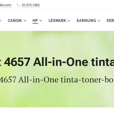
let.com
01 615 1462
CANON
HP
LEXMARK
SAMSUNG
XE
t 4657 All-in-One tint
 4657 All-in-One tinta-toner-b