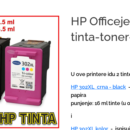
HP Officeje
tinta-tone
U ove printere idu 2 tint
HP 302XL crna - black
papira
punjenje: 16 ml tinte (u or
i
HP 302XL kolor
-
ispisu