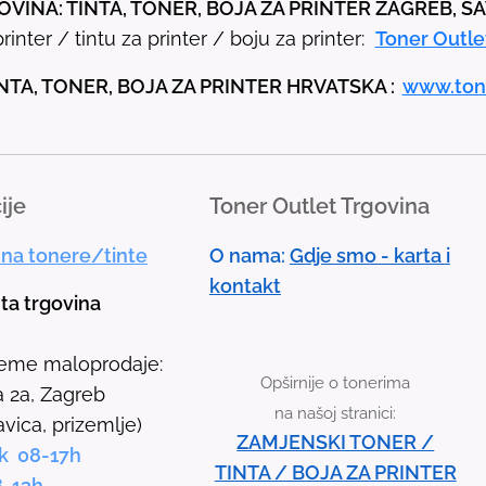
VINA: TINTA, TONER, BOJA ZA PRINTER ZAGREB, S
e
rinter / tintu za printer / boju za printer:
Toner Outle
u
p
NTA, TONER, BOJA ZA PRINTER HRVATSKA :
www.ton
a
n
d
ije
Toner Outlet Trgovina
d
o
 na tonere/tinte
O nama:
Gdje smo - karta i
w
kontakt
n
nta trgovina
a
r
jeme maloprodaje:
Opširnije o tonerima
r
 2a, Zagreb
na našoj stranici:
o
avica, prizemlje)
ZAMJENSKI TONER /
w
k 08-17h
TINTA / BOJA ZA PRINTER
s
8-13h