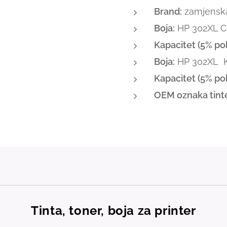
Brand:
zamjenska 
Boja:
HP 302XL C
Kapacitet (5% pok
Boja:
HP 302XL Ko
Kapacitet (5% pok
OEM oznaka tint
Tinta, toner, boja za printer