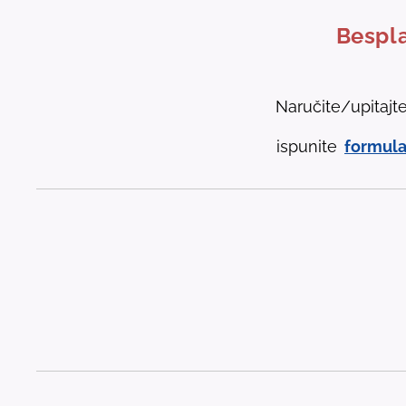
Bespla
Naručite/upitajt
ispunite
formula