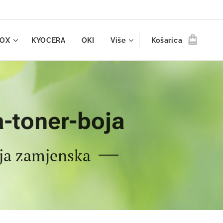
ROX
KYOCERA
OKI
Više
Košarica
a-toner-boja
oja zamjenska