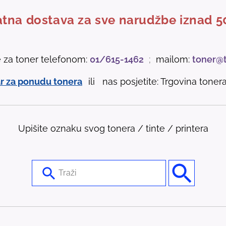
tna dostava za sve narudžbe iznad 5
e za toner telefonom:
01/615-1462
;
mailom:
toner@
r za ponudu tonera
ili nas posjetite: Trgovina tonera 
Upišite oznaku svog tonera / tinte / printera
U
s
e
t
h