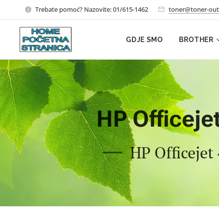
Trebate pomoć? Nazovite: 01/615-1462
toner@toner-out
GDJE SMO
BROTHER
HP Officeje
HP Officejet