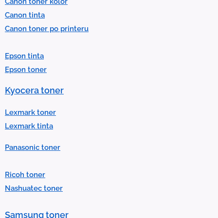
Canon toner kolor
c
Canon tinta
t
Canon toner po printeru
a
r
Epson tinta
e
Epson toner
s
u
Kyocera toner
l
t
Lexmark toner
.
Lexmark tinta
P
Panasonic toner
r
e
Ricoh toner
s
Nashuatec toner
s
e
Samsung toner
n