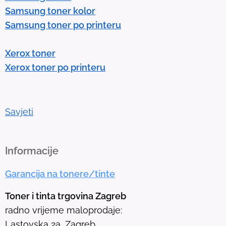
Samsung toner kolor
t
Samsung toner po printeru
e
r
Xerox toner
t
Xerox toner po printeru
o
g
o
t
Savjeti
o
t
h
Informacije
e
Garancija na tonere/tinte
s
e
Toner i tinta trgovina Zagreb
l
radno vrijeme maloprodaje:
e
Lastovska 2a, Zagreb