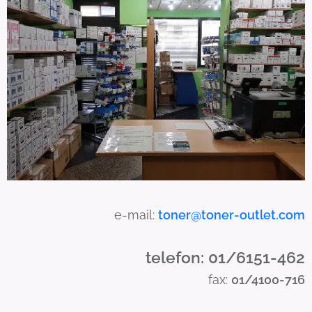
c
a
n
u
s
e
t
o
u
c
h
a
e-mail:
toner@toner-outlet.com
n
d
telefon: 01/6151-462
s
fax:
01/4100-716
w
i