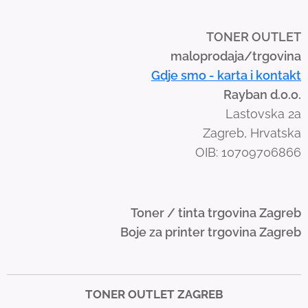
p
e
TONER OUTLET
g
maloprodaja/trgovina
e
Gdje smo - karta i kontakt
s
Rayban d.o.o.
t
Lastovska 2a
u
Zagreb, Hrvatska
r
OIB: 10709706866
e
s
.
Toner / tinta trgovina Zagreb
Boje za printer trgovina Zagreb
TONER OUTLET ZAGREB