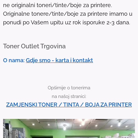
ne originalni toneri/tinte/boje za printere.
T
Originalne tonere/tinte/boje za printere imamo u
o
ponudi po Vašem upitu uz rok isporuke 2-3 dana.
u
c
h
Toner Outlet Trgovina
d
e
O nama:
Gdje smo - karta i kontakt
v
i
c
Opširnije o tonerima
e
na našoj stranici:
u
ZAMJENSKI TONER / TINTA / BOJA ZA PRINTER
s
e
r
s