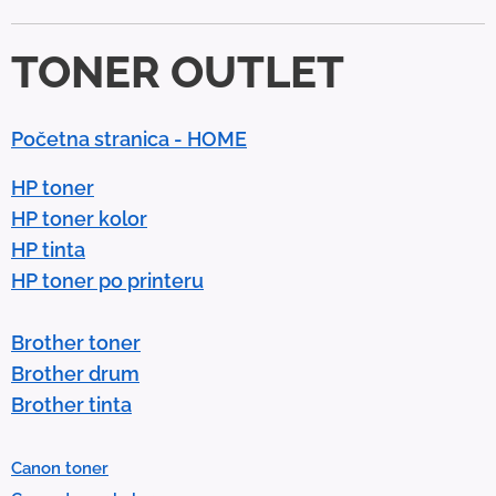
d
d
TONER OUTLET
o
w
n
Početna stranica - HOME
a
r
HP toner
r
HP toner kolor
o
HP tinta
w
HP toner po printeru
s
t
Brother toner
o
Brother drum
s
Brother tinta
e
l
Canon toner
e