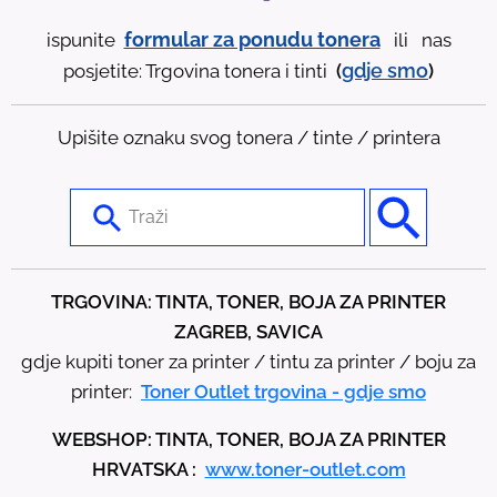
formular za ponudu tonera
ispunite
ili nas
gdje
smo
posjetite: Trgovina tonera i tinti
(
)
Upišite oznaku svog tonera / tinte / printera
U
s
e
t
TRGOVINA: TINTA, TONER, BOJA ZA PRINTER
h
ZAGREB, SAVICA
e
gdje kupiti toner za printer / tintu za printer / boju za
u
printer:
Toner Outlet trgovina - gdje smo
p
WEBSHOP: TINTA, TONER, BOJA ZA PRINTER
a
HRVATSKA :
www.toner-outlet.com
n