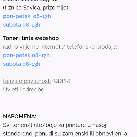
c
(tržnica Savica, prizemlje)
t
pon-petak 08-17h
e
subota 08-13h
d
s
Toner i tinta webshop
e
radno vrijeme internet / telefonske prodaje:
a
pon-petak 08-17h
r
subota 08-13h
c
h
Izjava o privatnosti
(GDPR)
r
Uvjeti i odredbe
e
s
u
NAPOMENA:
l
Svi toneri/tinte/boje za printere u našoj
t
standardnoj ponudi su zamjenski ili obnovljeni a
.